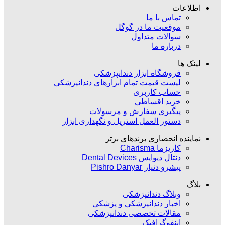
اطلاعات
تماس با ما
موقعیت ما در گوگل
سوالات متداول
درباره ما
لینک ها
فروشگاه ابزار دندانپزشکی
لیست قیمت تمام ابزارهای دندانپزشکی
حساب کاربری
خرید اقساطی
پیگیری سفارش و مرسولات
دستور العمل استریل و نگهداری ابزار
نماینده انحصاری برندهای برتر
کاریزما Charisma
دنتال دیوایس Dental Devices
پیشرو دنیار Pishro Danyar
بلاگ
وبلاگ دندانپزشکی
اخبار دندانپزشکی و پزشکی
مقالات تخصصی دندانپزشکی
اینفوگرافیک