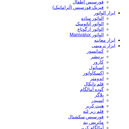
فورسپس اطفال
فیزیک فورسپس (آتراماتیک)
ابزار الواتور
الواتور ساده
الواتور آناتومیک
الواتور ارگوتاچ
الواتور Manivalux
ابزار معاینه
ابزار ترمیمی
کندانسور
برنیشر
کارور
اسپاتول
اکسکاواتور
اندومتر
قلم دایکال
گوده آمالگام
پلاگر
اسپیدر
هیت کریر
قلم زیر لثه
فورسپس سکشنال
ماتریس بند
آمالگام کریر