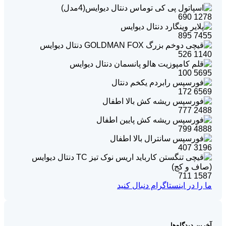
690
1278
895
7455
526
1140
100
5695
172
6569
777
2488
799
4888
407
3196
711
1587
ما را در اینستاگرام دنبال کنید
آخرین دیدگاه‌ها