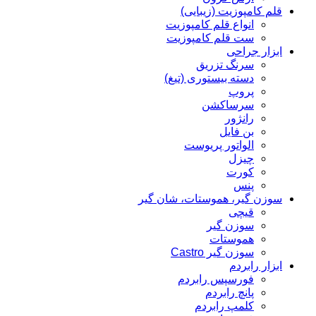
قلم کامپوزیت (زیبایی)
انواع قلم کامپوزیت
ست قلم کامپوزیت
ابزار جراحی
سرنگ تزریق
دسته بیستوری (تیغ)
پروپ
سرساکشن
رانژور
بن فایل
الواتور پریوست
چیزل
کورت
پنس
سوزن گیر، هموستات، شان گیر
قیچی
سوزن گیر
هموستات
سوزن گیر Castro
ابزار رابردم
فورسپس رابردم
پانچ رابردم
کلمپ رابردم