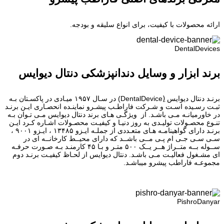
ارائه محصولات با کیفیت، برای انواع سلیقه و بودجه.
DentalDevices
برند ابزار و وسایل دندانپزشکی دنتال دیوایس
برنـد دنتال دیوایس (ِDentalDevice) در سـال ۱۹۵۷ میـادی در پاکسـتان بـه
ثبـت رسـیده اسـت و شـرکت فاراطـب پیشـرو نماینـده انحصـاری ایـن برنـد
در خاورمیانـه مـی باشـد. از ویژگـی هـای برند دنتال دیوایس مـی تـوان بـه
تنـوع محصـولات تولیـدی به روز دنیـا و کیفیـت محصـولات اشـاره کـرد ایـن
برنـد دارای گواهینامـه هـای متعـددی از جملـه ایـزو ۱۳۴۸۵ ، ایـزو ۹۰۰۱ ،
سـی سـی جـی ام پـی مــی باشــد که دارای محیــط کارخانــه ای در
ســوله بــه متــراژ هــر یــک ۵۰۰ متـر و بـا ۴۵ کارمنـد بـه صـورت حرفـه
ای مشـغول فعالیـت مـی باشـد. دنتال دیوایس از لحـاظ کیفیـت برنـد دوم
مجموعـه فاراطب پیشرو میباشـد.
PishroDanyar