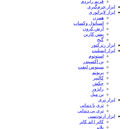
فریم رابردم
ابزار جرم‌گیری
ابزار لابراتوری
همزن
اسپاتول وکساب
آرش کرون
پنس کاربن
گیج
ابزار رترکتور
ابزار ایمپلنت
استوتوم
بن اکسپندر
سینوس لیفت
پریوتم
کالیپر
چکش
رانژور
بن میل
ابزار تری
تری با دندانی
تری بی دندانی
ابزار ارتودنسی
کاتر | اند کاتر
پلایر