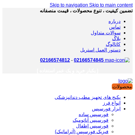
Skip to navigation
Skip to main content
تضمین کیفیت ، تنوع محصولات ، قیمت منصفانه
درباره
تماس
سوالات متداول
بلاگ
کاتالوگ
دستور العمل استریل
02166574812
-
02166574845
[ یکبار خرید و یک عمر استفاده ]
محصولات
پکیج های تجهیز مطب دندانپزشکی
انواع فرز
ابزار فورسپس
فورسپس ساده
فورسپس آناتومیک
فورسپس اطفال
فیزیک فورسپس (آتراماتیک)