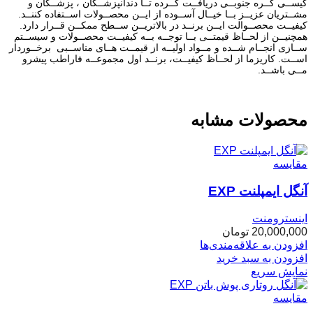
کیســی کــره جنوبــی دریافــت کــرده تــا دندانپزشــکان ، پزشــکان و
مشــتریان عزیــز بــا خیــال آســوده از ایــن محصــولات اســتفاده کننــد.
کیفیــت محصــوالت ایــن برنــد در بالاتریــن ســطح ممکــن قــرار دارد.
همچنیــن از لحــاظ قیمتــی بــا توجــه بــه کیفیــت محصــولات و سیســتم
ســازی انجــام شــده و مــواد اولیــه از قیمــت هــای مناســبی برخــوردار
اســت. کاریزما از لحــاظ کیفیــت، برنــد اول مجموعــه فاراطب پیشرو
مــی باشــد.
محصولات مشابه
مقایسه
آنگل ایمپلنت EXP
اینسترومنت
20,000,000
تومان
افزودن به علاقه‌مندی‌ها
افزودن به سبد خرید
نمایش سریع
مقایسه