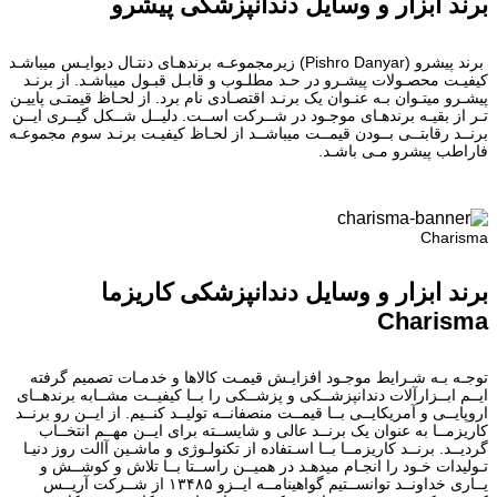
برند ابزار و وسایل دندانپزشکی پیشرو
برند پیشرو (Pishro Danyar) زیرمجموعـه برندهـای دنتـال دیوایـس میباشـد
کیفیـت محصـولات پیشـرو در حـد مطلـوب و قابـل قبـول میباشـد. از برنـد
پیشـرو میتـوان بـه عنـوان یک برنـد اقتصـادی نام برد. از لحـاظ قیمتـی پاییـن
تـر از بقیـه برندهـای موجـود در شــرکت اســت. دلیــل شــکل گیــری ایــن
برنــد رقابتــی بــودن قیمــت میباشــد از لحـاظ کیفیـت برنـد سوم مجموعـه
فاراطب پیشرو مـی باشـد.
Charisma
برند ابزار و وسایل دندانپزشکی کاریزما
Charisma
توجـه بـه شـرایط موجـود افزایـش قیمـت کالاها و خدمـات تصمیم گرفته
ایــم ابــزارآلات دندانپزشــکی و پزشــکی را بــا کیفیــت مشــابه برندهــای
اروپایــی و آمریکایــی بــا قیمــت منصفانــه تولیــد کنــیم. از ایــن رو برنــد
کاریزمــا به عنوان یک برنــد عالی و شایســته برای ایــن مهــم انتخــاب
گردیــد. برنــد کاریزمــا بــا اسـتفاده از تکنولـوژی و ماشـین آالت روز دنیـا
تـولیدات خـود را انجـام میدهـد در همیــن راســتا بــا تلاش و کوشــش و
یــاری خداونــد توانســتیم گواهینامــه ایــزو ۱۳۴۸۵ از شــرکت آریــس