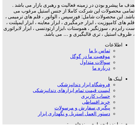
هدف ما پیشرو بودن در زمینه فعالیت و رهبری بازار می باشد .
تمامی محصولات این شرکت کاملا از جنس استیل مرغوب می
باشد. این محصولات شامل: فورسپس ، الواتور ، قلم های ترمیمی ،
قلم های کامپوزیت ، ابزار جرمگیری ، ابزار معاینه ، ابزار ایمپلنت ،
ست رابردم ، سوزنگیر ، هموستات ،ابزار ارتودنسی ، ابزار لابراتوری
، ظروف استیل ، تری قالبگیری و … می باشد.
اطلاعات
تماس با ما
موقعیت ما در گوگل
سوالات متداول
درباره ما
لینک ها
فروشگاه ابزار دندانپزشکی
لیست قیمت تمام ابزارهای دندانپزشکی
حساب کاربری
خرید اقساطی
پیگیری سفارش و مرسولات
دستور العمل استریل و نگهداری ابزار
نماینده انحصاری برندهای برتر
کاریزما Charisma
دنتال دیوایس Dental Devices