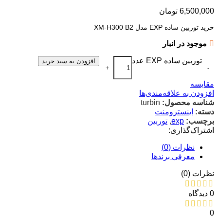
6,500,000
تومان
خرید توربین ساده EXP مدل XM-H300 B2
موجود در انبار
توربین ساده EXP عدد
افزودن به سبد خرید
+
-
مقایسه
افزودن به علاقه‌مندی‌ها
شناسه محصول:
turbin
دسته:
اینسترومنت
برچسب:
exp
,
توربین
اشتراک‌گذاری:
نظرات (0)
معرفی برند‌ها
نظرات (0)
0 دیدگاه
0