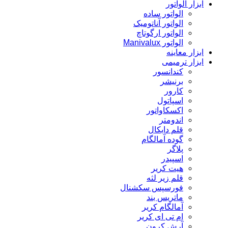
ابزار الواتور
الواتور ساده
الواتور آناتومیک
الواتور ارگوتاچ
الواتور Manivalux
ابزار معاینه
ابزار ترمیمی
کندانسور
برنیشر
کارور
اسپاتول
اکسکاواتور
اندومتر
قلم دایکال
گوده آمالگام
پلاگر
اسپیدر
هیت کریر
قلم زیر لثه
فورسپس سکشنال
ماتریس بند
آمالگام کریر
ام تی ای کریر
آرش کرون