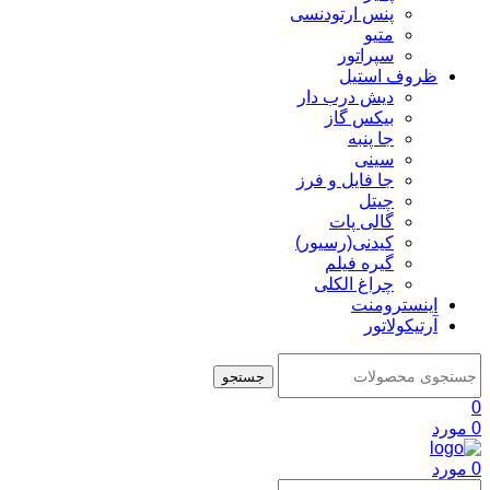
پنس ارتودنسی
متیو
سپراتور
ظروف استیل
دیش درب دار
بیکس گاز
جا پنبه
سینی
جا فایل و فرز
چیتل
گالی پات
کیدنی(رسیور)
گیره فیلم
چراغ الکلی
اینسترومنت
آرتیکولاتور
جستجو
0
0
مورد
0
مورد