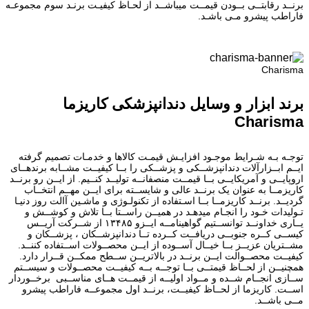
برنــد رقابتــی بــودن قیمــت میباشــد از لحـاظ کیفیـت برنـد سوم مجموعـه
فاراطب پیشرو مـی باشـد.
Charisma
برند ابزار و وسایل دندانپزشکی کاریزما
Charisma
توجـه بـه شـرایط موجـود افزایـش قیمـت کالاها و خدمـات تصمیم گرفته
ایــم ابــزارآلات دندانپزشــکی و پزشــکی را بــا کیفیــت مشــابه برندهــای
اروپایــی و آمریکایــی بــا قیمــت منصفانــه تولیــد کنــیم. از ایــن رو برنــد
کاریزمــا به عنوان یک برنــد عالی و شایســته برای ایــن مهــم انتخــاب
گردیــد. برنــد کاریزمــا بــا اسـتفاده از تکنولـوژی و ماشـین آالت روز دنیـا
تـولیدات خـود را انجـام میدهـد در همیــن راســتا بــا تلاش و کوشــش و
یــاری خداونــد توانســتیم گواهینامــه ایــزو ۱۳۴۸۵ از شــرکت آریــس
کیســی کــره جنوبــی دریافــت کــرده تــا دندانپزشــکان ، پزشــکان و
مشــتریان عزیــز بــا خیــال آســوده از ایــن محصــولات اســتفاده کننــد.
کیفیــت محصــوالت ایــن برنــد در بالاتریــن ســطح ممکــن قــرار دارد.
همچنیــن از لحــاظ قیمتــی بــا توجــه بــه کیفیــت محصــولات و سیســتم
ســازی انجــام شــده و مــواد اولیــه از قیمــت هــای مناســبی برخــوردار
اســت. کاریزما از لحــاظ کیفیــت، برنــد اول مجموعــه فاراطب پیشرو
مــی باشــد.