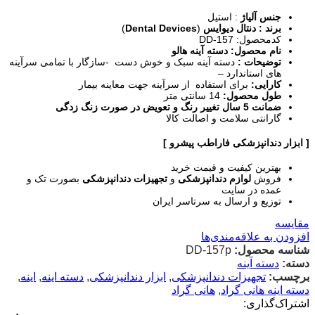
جنس آلیاژ
: استیل
برند : دنتال دیوایس
(
Dental Devices
)
کدمحصول: DD-157
نام محصول: دسته آینه هالو
توضیحات :
دسته آینه سبک و خوش دست -سازگار با تمامی سرآینه
های استاندارد –
کارایی:
برای استفاده از سرآینه جهت معاینه بیمار
طول محصول:
14 سانتی متر
ضمانت 5 سال تغییر رنگ و تعویض در صورت زنگ زدگی
گارانتی سلامت و اصالت کالا
[ ابزار دندانپزشکی فاراطب پیشرو ]
بهترین کیفیت و قیمت خرید
فروش
لوازم دندانپزشکی
و
تجهیزات دندانپزشکی
بصورت تک و
عمده در سایت
توزیع و ارسال به سرتاسر ایران
مقایسه
افزودن به علاقه‌مندی‌ها
شناسه محصول:
DD-157p
دسته:
دسته آینه
برچسب:
تجهیزات دندانپزشکی
,
ابزار دندانپزشکی
,
دسته اینه
,
اینه
,
دسته اینه هانی گراد
,
هانی گراد
اشتراک‌گذاری: