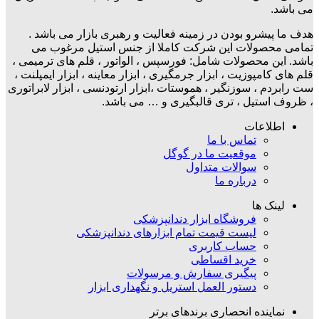
می باشد.
هدف ما پیشرو بودن در زمینه فعالیت و رهبری بازار می باشد .
تمامی محصولات این شرکت کاملا از جنس استیل مرغوب می
باشد. این محصولات شامل: فورسپس ، الواتور ، قلم های ترمیمی ،
قلم های کامپوزیت ، ابزار جرمگیری ، ابزار معاینه ، ابزار ایمپلنت ،
ست رابردم ، سوزنگیر ، هموستات ،ابزار ارتودنسی ، ابزار لابراتوری
، ظروف استیل ، تری قالبگیری و … می باشد.
اطلاعات
تماس با ما
موقعیت ما در گوگل
سوالات متداول
درباره ما
لینک ها
فروشگاه ابزار دندانپزشکی
لیست قیمت تمام ابزارهای دندانپزشکی
حساب کاربری
خرید اقساطی
پیگیری سفارش و مرسولات
دستور العمل استریل و نگهداری ابزار
نماینده انحصاری برندهای برتر