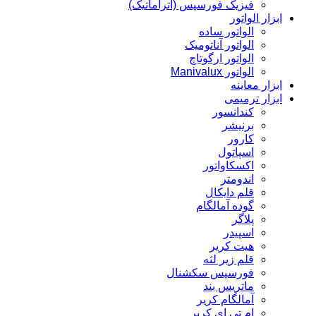
فیزیک فورسپس (آتراماتیک)
ابزار الواتور
الواتور ساده
الواتور آناتومیک
الواتور ارگوتاچ
الواتور Manivalux
ابزار معاینه
ابزار ترمیمی
کندانسور
برنیشر
کارور
اسپاتول
اکسکاواتور
اندومتر
قلم دایکال
گوده آمالگام
پلاگر
اسپیدر
هیت کریر
قلم زیر لثه
فورسپس سکشنال
ماتریس بند
آمالگام کریر
ام تی ای کریر