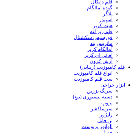
قلم دایکال
گوده آمالگام
پلاگر
اسپیدر
هیت کریر
قلم زیر لثه
فورسپس سکشنال
ماتریس بند
آمالگام کریر
ام تی ای کریر
آرش کرون
قلم کامپوزیت (زیبایی)
انواع قلم کامپوزیت
ست قلم کامپوزیت
ابزار جراحی
سرنگ تزریق
دسته بیستوری (تیغ)
پروپ
سرساکشن
رانژور
بن فایل
الواتور پریوست
چیزل
کورت