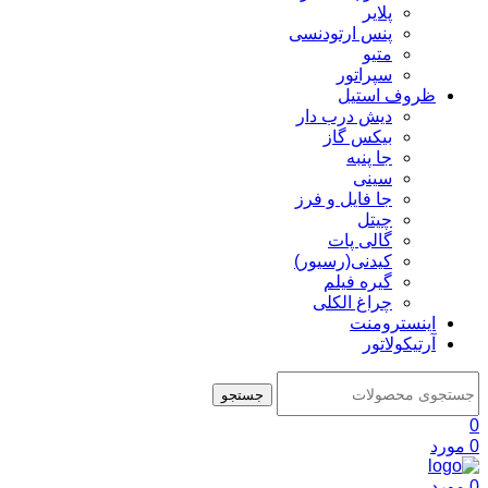
پلایر
پنس ارتودنسی
متیو
سپراتور
ظروف استیل
دیش درب دار
بیکس گاز
جا پنبه
سینی
جا فایل و فرز
چیتل
گالی پات
کیدنی(رسیور)
گیره فیلم
چراغ الکلی
اینسترومنت
آرتیکولاتور
جستجو
0
0
مورد
0
مورد