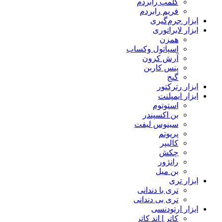
کلمپ رابردم
فریم رابردم
ابزار جرم‌گیری
ابزار لابراتوری
همزن
اسپاتول وکساب
آرش کرون
پنس کاربن
گیج
ابزار رترکتور
ابزار ایمپلنت
استوتوم
بن اکسپندر
سینوس لیفت
پریوتم
کالیپر
چکش
رانژور
بن میل
ابزار تری
تری با دندانی
تری بی دندانی
ابزار ارتودنسی
کاتر | اند کاتر