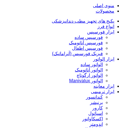
منوی اصلی
محصولات
پکیج های تجهیز مطب دندانپزشکی
انواع فرز
ابزار فورسپس
فورسپس ساده
فورسپس آناتومیک
فورسپس اطفال
فیزیک فورسپس (آتراماتیک)
ابزار الواتور
الواتور ساده
الواتور آناتومیک
الواتور ارگوتاچ
الواتور Manivalux
ابزار معاینه
ابزار ترمیمی
کندانسور
برنیشر
کارور
اسپاتول
اکسکاواتور
اندومتر