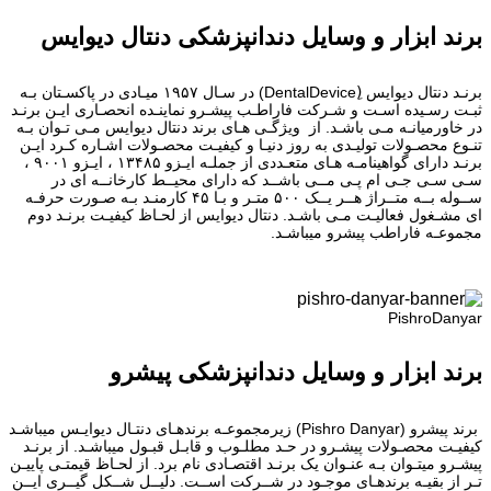
برند ابزار و وسایل دندانپزشکی دنتال دیوایس
برنـد دنتال دیوایس (ِDentalDevice) در سـال ۱۹۵۷ میـادی در پاکسـتان بـه
ثبـت رسـیده اسـت و شـرکت فاراطـب پیشـرو نماینـده انحصـاری ایـن برنـد
در خاورمیانـه مـی باشـد. از ویژگـی هـای برند دنتال دیوایس مـی تـوان بـه
تنـوع محصـولات تولیـدی به روز دنیـا و کیفیـت محصـولات اشـاره کـرد ایـن
برنـد دارای گواهینامـه هـای متعـددی از جملـه ایـزو ۱۳۴۸۵ ، ایـزو ۹۰۰۱ ،
سـی سـی جـی ام پـی مــی باشــد که دارای محیــط کارخانــه ای در
ســوله بــه متــراژ هــر یــک ۵۰۰ متـر و بـا ۴۵ کارمنـد بـه صـورت حرفـه
ای مشـغول فعالیـت مـی باشـد. دنتال دیوایس از لحـاظ کیفیـت برنـد دوم
مجموعـه فاراطب پیشرو میباشـد.
PishroDanyar
برند ابزار و وسایل دندانپزشکی پیشرو
برند پیشرو (Pishro Danyar) زیرمجموعـه برندهـای دنتـال دیوایـس میباشـد
کیفیـت محصـولات پیشـرو در حـد مطلـوب و قابـل قبـول میباشـد. از برنـد
پیشـرو میتـوان بـه عنـوان یک برنـد اقتصـادی نام برد. از لحـاظ قیمتـی پاییـن
تـر از بقیـه برندهـای موجـود در شــرکت اســت. دلیــل شــکل گیــری ایــن