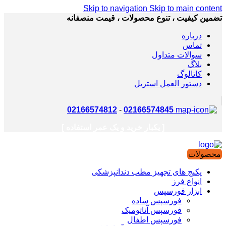
Skip to navigation
Skip to main content
تضمین کیفیت ، تنوع محصولات ، قیمت منصفانه
درباره
تماس
سوالات متداول
بلاگ
کاتالوگ
دستور العمل استریل
02166574812
-
02166574845
[ یکبار خرید و یک عمر استفاده ]
محصولات
پکیج های تجهیز مطب دندانپزشکی
انواع فرز
ابزار فورسپس
فورسپس ساده
فورسپس آناتومیک
فورسپس اطفال