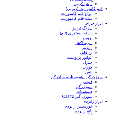
آرش کرون
قلم کامپوزیت (زیبایی)
انواع قلم کامپوزیت
ست قلم کامپوزیت
ابزار جراحی
سرنگ تزریق
دسته بیستوری (تیغ)
پروپ
سرساکشن
رانژور
بن فایل
الواتور پریوست
چیزل
کورت
پنس
سوزن گیر، هموستات، شان گیر
قیچی
سوزن گیر
هموستات
سوزن گیر Castro
ابزار رابردم
فورسپس رابردم
پانچ رابردم