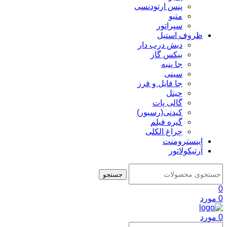
پنس ارتودنسی
متیو
سپراتور
ظروف استیل
دیش درب دار
بیکس گاز
جا پنبه
سینی
جا فایل و فرز
چیتل
گالی پات
کیدنی(رسیور)
گیره فیلم
چراغ الکلی
اینسترومنت
آرتیکولاتور
جستجو
0
0
مورد
0
مورد