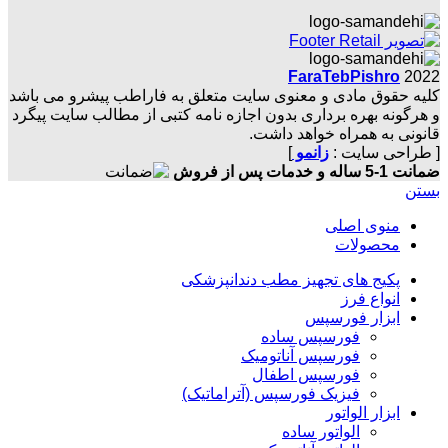
FaraTebPishro
2022
کلیه حقوق مادی و معنوی سایت متعلق به فاراطب پیشرو می باشد
و هرگونه بهره برداری بدون اجازه نامه کتبی از مطالب سایت پیگرد
قانونی به همراه خواهد داشت.
[ طراحی سایت :
زانمو
]
ضمانت 1-5 ساله و خدمات پس از فروش
بستن
منوی اصلی
محصولات
پکیج های تجهیز مطب دندانپزشکی
انواع فرز
ابزار فورسپس
فورسپس ساده
فورسپس آناتومیک
فورسپس اطفال
فیزیک فورسپس (آتراماتیک)
ابزار الواتور
الواتور ساده