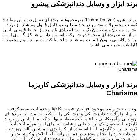
برند ابزار و وسایل دندانپزشکی پیشرو
برند پیشرو (Pishro Danyar) زیرمجموعـه برندهـای دنتـال دیوایـس میباشـد
کیفیـت محصـولات پیشـرو در حـد مطلـوب و قابـل قبـول میباشـد. از برنـد
پیشـرو میتـوان بـه عنـوان یک برنـد اقتصـادی نام برد. از لحـاظ قیمتـی پاییـن
تـر از بقیـه برندهـای موجـود در شــرکت اســت. دلیــل شــکل گیــری ایــن
برنــد رقابتــی بــودن قیمــت میباشــد از لحـاظ کیفیـت برنـد سوم مجموعـه
فاراطب پیشرو مـی باشـد.
Charisma
برند ابزار و وسایل دندانپزشکی کاریزما
Charisma
توجـه بـه شـرایط موجـود افزایـش قیمـت کالاها و خدمـات تصمیم گرفته
ایــم ابــزارآلات دندانپزشــکی و پزشــکی را بــا کیفیــت مشــابه برندهــای
اروپایــی و آمریکایــی بــا قیمــت منصفانــه تولیــد کنــیم. از ایــن رو برنــد
کاریزمــا به عنوان یک برنــد عالی و شایســته برای ایــن مهــم انتخــاب
گردیــد. برنــد کاریزمــا بــا اسـتفاده از تکنولـوژی و ماشـین آالت روز دنیـا
تـولیدات خـود را انجـام میدهـد در همیــن راســتا بــا تلاش و کوشــش و
یــاری خداونــد توانســتیم گواهینامــه ایــزو ۱۳۴۸۵ از شــرکت آریــس