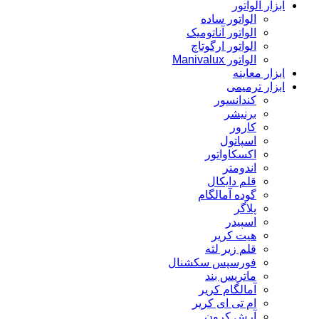
ابزار الواتور
الواتور ساده
الواتور آناتومیک
الواتور ارگوتاچ
الواتور Manivalux
ابزار معاینه
ابزار ترمیمی
کندانسور
برنیشر
کارور
اسپاتول
اکسکاواتور
اندومتر
قلم دایکال
گوده آمالگام
پلاگر
اسپیدر
هیت کریر
قلم زیر لثه
فورسپس سکشنال
ماتریس بند
آمالگام کریر
ام تی ای کریر
آرش کرون