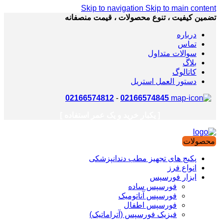
Skip to navigation
Skip to main content
تضمین کیفیت ، تنوع محصولات ، قیمت منصفانه
درباره
تماس
سوالات متداول
بلاگ
کاتالوگ
دستور العمل استریل
02166574812
-
02166574845
[ یکبار خرید و یک عمر استفاده ]
محصولات
پکیج های تجهیز مطب دندانپزشکی
انواع فرز
ابزار فورسپس
فورسپس ساده
فورسپس آناتومیک
فورسپس اطفال
فیزیک فورسپس (آتراماتیک)