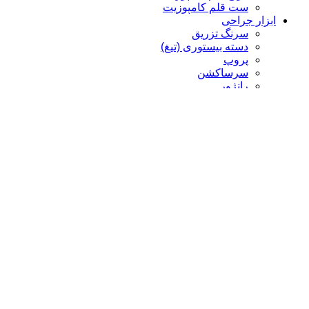
ست قلم کامپوزیت
ابزار جراحی
سرنگ تزریق
دسته بیستوری (تیغ)
پروپ
سرساکشن
رانژور
بن فایل
الواتور پریوست
چیزل
کورت
پنس
سوزن گیر، هموستات، شان گیر
قیچی
سوزن گیر
هموستات
سوزن گیر Castro
ابزار رابردم
فورسپس رابردم
پانچ رابردم
کلمپ رابردم
فریم رابردم
ابزار جرم‌گیری
ابزار لابراتوری