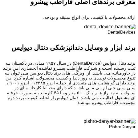
معرفی برندهای اصلی فاراطب پیشرو
ارائه محصولات با کیفیت، برای انواع سلیقه و بودجه.
DentalDevices
برند ابزار و وسایل دندانپزشکی دنتال دیوایس
برنـد دنتال دیوایس (ِDentalDevice) در سـال ۱۹۵۷ میـادی در پاکسـتان بـه
ثبـت رسـیده اسـت و شـرکت فاراطـب پیشـرو نماینـده انحصـاری ایـن برنـد
در خاورمیانـه مـی باشـد. از ویژگـی هـای برند دنتال دیوایس مـی تـوان بـه
تنـوع محصـولات تولیـدی به روز دنیـا و کیفیـت محصـولات اشـاره کـرد ایـن
برنـد دارای گواهینامـه هـای متعـددی از جملـه ایـزو ۱۳۴۸۵ ، ایـزو ۹۰۰۱ ،
سـی سـی جـی ام پـی مــی باشــد که دارای محیــط کارخانــه ای در
ســوله بــه متــراژ هــر یــک ۵۰۰ متـر و بـا ۴۵ کارمنـد بـه صـورت حرفـه
ای مشـغول فعالیـت مـی باشـد. دنتال دیوایس از لحـاظ کیفیـت برنـد دوم
مجموعـه فاراطب پیشرو میباشـد.
PishroDanyar