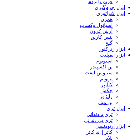
فریم رابردم
ابزار جرم‌گیری
ابزار لابراتوری
همزن
اسپاتول وکساب
آرش کرون
پنس کاربن
گیج
ابزار رترکتور
ابزار ایمپلنت
استوتوم
بن اکسپندر
سینوس لیفت
پریوتم
کالیپر
چکش
رانژور
بن میل
ابزار تری
تری با دندانی
تری بی دندانی
ابزار ارتودنسی
کاتر | اند کاتر
پلایر