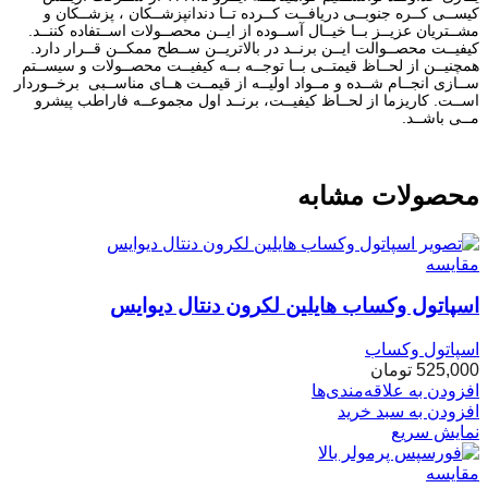
کیســی کــره جنوبــی دریافــت کــرده تــا دندانپزشــکان ، پزشــکان و
مشــتریان عزیــز بــا خیــال آســوده از ایــن محصــولات اســتفاده کننــد.
کیفیــت محصــوالت ایــن برنــد در بالاتریــن ســطح ممکــن قــرار دارد.
همچنیــن از لحــاظ قیمتــی بــا توجــه بــه کیفیــت محصــولات و سیســتم
ســازی انجــام شــده و مــواد اولیــه از قیمــت هــای مناســبی برخــوردار
اســت. کاریزما از لحــاظ کیفیــت، برنــد اول مجموعــه فاراطب پیشرو
مــی باشــد.
محصولات مشابه
مقایسه
اسپاتول وکساب هایلین لکرون دنتال دیوایس
اسپاتول وکساب
525,000
تومان
افزودن به علاقه‌مندی‌ها
افزودن به سبد خرید
نمایش سریع
مقایسه