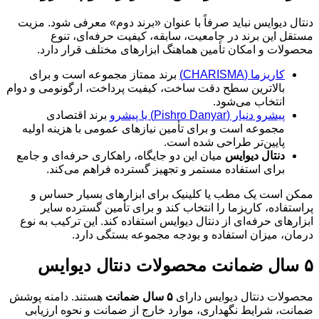
دنتال دیوایس نباید صرفاً با عنوان «برند دوم» معرفی شود. مزیت
مستقل این برند در جامعیت، سابقه، کیفیت حرفه‌ای، تنوع
محصولات و امکان تأمین هماهنگ ابزارهای مختلف قرار دارد.
کاریزما (CHARISMA)
برند ممتاز مجموعه است و برای
بالاترین سطح دقت ساخت، کیفیت پرداخت، ارگونومی و دوام
انتخاب می‌شود.
پیشرو دنیار (Pishro Danyar) یا پیشرو
برند اقتصادی
مجموعه است و برای تأمین نیازهای عمومی با هزینه اولیه
پایین‌تر طراحی شده است.
دنتال دیوایس
میان این دو جایگاه، راهکاری حرفه‌ای و جامع
برای استفاده مستمر و تجهیز گسترده فراهم می‌کند.
ممکن است یک مطب یا کلینیک برای ابزارهای بسیار حساس و
پراستفاده، کاریزما را انتخاب کند و برای تأمین گسترده سایر
ابزارهای حرفه‌ای از دنتال دیوایس استفاده کند. این ترکیب به نوع
درمان، میزان استفاده و بودجه مجموعه بستگی دارد.
۵ سال ضمانت محصولات دنتال دیوایس
محصولات دنتال دیوایس دارای
۵ سال ضمانت
هستند. دامنه پوشش
ضمانت، شرایط نگهداری، موارد خارج از ضمانت و نحوه ارزیابی