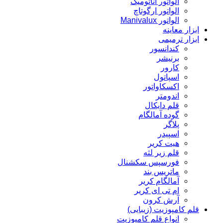
الواتور آناتومیک
الواتور ارگوتاچ
الواتور Manivalux
ابزار معاینه
ابزار ترمیمی
کندانسور
برنیشر
کارور
اسپاتول
اکسکاواتور
اندومتر
قلم دایکال
گوده آمالگام
پلاگر
اسپیدر
هیت کریر
قلم زیر لثه
فورسپس سکشنال
ماتریس بند
آمالگام کریر
ام تی ای کریر
آرش کرون
قلم کامپوزیت (زیبایی)
انواع قلم کامپوزیت