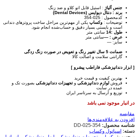
جنس آلیاژ
: استیل قابل اتو کلاو و ضد زنگ
برند : دنتال دیوایس (Dental Devices)
کدمحصول : 025-354
توضیحات :
وکساپ
یکی از مهم‌ترین مراحل ساخت پروتزهای دندانی
است و بایستی بسیار دقیق و حساب‌شده انجام شود.
طول :14
سانتی متر
عرض : —
سانتی متر
سایز: —
ضمانت 5 سال تغییر رنگ و تعویض در صورت زنگ زدگی
گارانتی سلامت و اصالت کالا
[ ابزار دندانپزشکی فاراطب پیشرو ]
بهترین کیفیت و قیمت خرید
فروش
لوازم دندانپزشکی
و
تجهیزات دندانپزشکی
بصورت تک و
عمده در سایت
توزیع و ارسال به سرتاسر ایران
در انبار موجود نمی باشد
مقایسه
افزودن به علاقه‌مندی‌ها
شناسه محصول:
DD-025-354
دسته:
اسپاتول وکساب
برچسب:
وکساب
,
تجهیزات دندانپزشکی
,
ابزار دندانپزشکی
,
اسپاتول