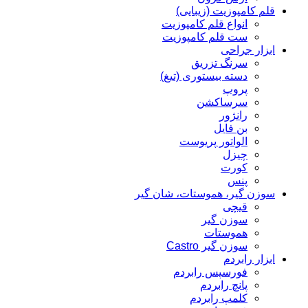
قلم کامپوزیت (زیبایی)
انواع قلم کامپوزیت
ست قلم کامپوزیت
ابزار جراحی
سرنگ تزریق
دسته بیستوری (تیغ)
پروپ
سرساکشن
رانژور
بن فایل
الواتور پریوست
چیزل
کورت
پنس
سوزن گیر، هموستات، شان گیر
قیچی
سوزن گیر
هموستات
سوزن گیر Castro
ابزار رابردم
فورسپس رابردم
پانچ رابردم
کلمپ رابردم