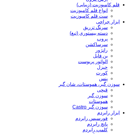
قلم کامپوزیت (زیبایی)
انواع قلم کامپوزیت
ست قلم کامپوزیت
ابزار جراحی
سرنگ تزریق
دسته بیستوری (تیغ)
پروپ
سرساکشن
رانژور
بن فایل
الواتور پریوست
چیزل
کورت
پنس
سوزن گیر، هموستات، شان گیر
قیچی
سوزن گیر
هموستات
سوزن گیر Castro
ابزار رابردم
فورسپس رابردم
پانچ رابردم
کلمپ رابردم