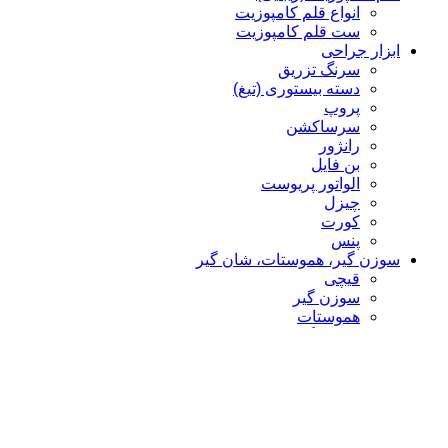
انواع قلم کامپوزیت
ست قلم کامپوزیت
ابزار جراحی
سرنگ تزریق
دسته بیستوری (تیغ)
پروپ
سرساکشن
رانژور
بن فایل
الواتور پریوست
چیزل
کورت
پنس
سوزن گیر، هموستات، شان گیر
قیچی
سوزن گیر
هموستات
سوزن گیر Castro
ابزار رابردم
فورسپس رابردم
پانچ رابردم
کلمپ رابردم
فریم رابردم