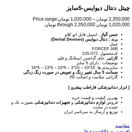
چیتل دنتال دیوایس-5سایز
2,350,000
تومان
–
1,020,000
تومان
Price range:
1,020,000 تومان through 2,350,000 تومان
جنس آلیاژ
: استیل قابل اتو کلاو
برند : دنتال دیوایس (Dental Devices)
چیتل
FORCEP JAR
کدمحصول: 072-225
کارایی
:جای گداشتن ابسلانگ و قلم
توضیحات : دارای 5 سایز
سایزبندی ها: 10*10 – 10*3 – 5*10 – 5*13 – 5*16
ضمانت 5 سال تغییر رنگ و تعویض در صورت زنگ زدگی
گارانتی سلامت و اصالت کالا
[ ابزار دندانپزشکی فاراطب پیشرو ]
بهترین کیفیت و قیمت خرید
فروش
لوازم دندانپزشکی
و
تجهیزات دندانپزشکی
بصورت تک و
عمده در سایت
توزیع و ارسال به سرتاسر ایران
مقایسه
افزودن به علاقه‌مندی‌ها