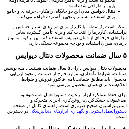
مجموعه است و برای تأمین نیازهای عمومی با هزینه اولیه
پایین‌تر طراحی شده است.
دنتال دیوایس
میان این دو جایگاه، راهکاری حرفه‌ای و جامع
برای استفاده مستمر و تجهیز گسترده فراهم می‌کند.
ممکن است یک مطب یا کلینیک برای ابزارهای بسیار حساس و
پراستفاده، کاریزما را انتخاب کند و برای تأمین گسترده سایر
ابزارهای حرفه‌ای از دنتال دیوایس استفاده کند. این ترکیب به نوع
درمان، میزان استفاده و بودجه مجموعه بستگی دارد.
۵ سال ضمانت محصولات دنتال دیوایس
محصولات دنتال دیوایس دارای
۵ سال ضمانت
هستند. دامنه پوشش
ضمانت، شرایط نگهداری، موارد خارج از ضمانت و نحوه ارزیابی
محصول باید مطابق ضمانت‌نامه، فاکتور فروش و ضوابط
اعلام‌شده برای همان محصول بررسی شود.
برای حفظ عملکرد ابزار، رعایت دستورالعمل شست‌وشو،
ضدعفونی، خشک‌کردن، روغن‌کاری اجزای متحرک و
استریلیزاسیون صحیح ضروری است. راهنمای کامل در صفحه
دستورالعمل استریل و نگهداری ابزارهای دندانپزشکی
در دسترس
است.
خرید ابزار دندانپزشکی دنتال دیوایس از