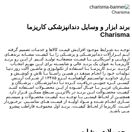
Charisma
برند ابزار و وسایل دندانپزشکی کاریزما
Charisma
توجـه بـه شـرایط موجـود افزایـش قیمـت کالاها و خدمـات تصمیم گرفته
ایــم ابــزارآلات دندانپزشــکی و پزشــکی را بــا کیفیــت مشــابه برندهــای
اروپایــی و آمریکایــی بــا قیمــت منصفانــه تولیــد کنــیم. از ایــن رو برنــد
کاریزمــا به عنوان یک برنــد عالی و شایســته برای ایــن مهــم انتخــاب
گردیــد. برنــد کاریزمــا بــا اسـتفاده از تکنولـوژی و ماشـین آالت روز دنیـا
تـولیدات خـود را انجـام میدهـد در همیــن راســتا بــا تلاش و کوشــش و
یــاری خداونــد توانســتیم گواهینامــه ایــزو ۱۳۴۸۵ از شــرکت آریــس
کیســی کــره جنوبــی دریافــت کــرده تــا دندانپزشــکان ، پزشــکان و
مشــتریان عزیــز بــا خیــال آســوده از ایــن محصــولات اســتفاده کننــد.
کیفیــت محصــوالت ایــن برنــد در بالاتریــن ســطح ممکــن قــرار دارد.
همچنیــن از لحــاظ قیمتــی بــا توجــه بــه کیفیــت محصــولات و سیســتم
ســازی انجــام شــده و مــواد اولیــه از قیمــت هــای مناســبی برخــوردار
اســت. کاریزما از لحــاظ کیفیــت، برنــد اول مجموعــه فاراطب پیشرو
مــی باشــد.
محصولات مشابه