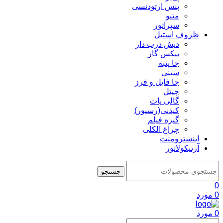
پنس ارتودنسی
متیو
سپراتور
ظروف استیل
دیش درب دار
بیکس گاز
جا پنبه
سینی
جا فایل و فرز
چیتل
گالی پات
کیدنی(رسیور)
گیره فیلم
چراغ الکلی
اینسترومنت
آرتیکولاتور
جستجو
0
0
مورد
0
مورد