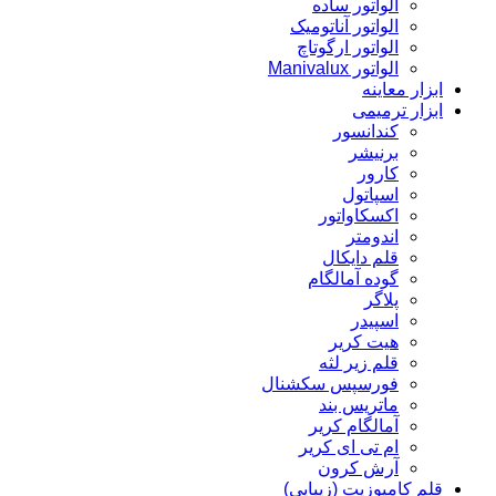
الواتور ساده
الواتور آناتومیک
الواتور ارگوتاچ
الواتور Manivalux
ابزار معاینه
ابزار ترمیمی
کندانسور
برنیشر
کارور
اسپاتول
اکسکاواتور
اندومتر
قلم دایکال
گوده آمالگام
پلاگر
اسپیدر
هیت کریر
قلم زیر لثه
فورسپس سکشنال
ماتریس بند
آمالگام کریر
ام تی ای کریر
آرش کرون
قلم کامپوزیت (زیبایی)