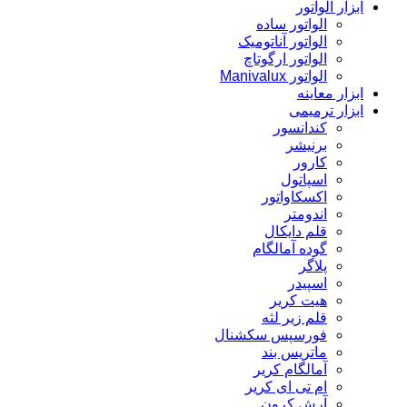
ابزار الواتور
الواتور ساده
الواتور آناتومیک
الواتور ارگوتاچ
الواتور Manivalux
ابزار معاینه
ابزار ترمیمی
کندانسور
برنیشر
کارور
اسپاتول
اکسکاواتور
اندومتر
قلم دایکال
گوده آمالگام
پلاگر
اسپیدر
هیت کریر
قلم زیر لثه
فورسپس سکشنال
ماتریس بند
آمالگام کریر
ام تی ای کریر
آرش کرون