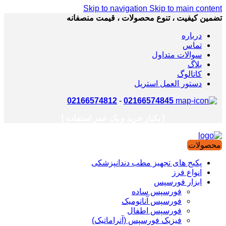
Skip to navigation
Skip to main content
تضمین کیفیت ، تنوع محصولات ، قیمت منصفانه
درباره
تماس
سوالات متداول
بلاگ
کاتالوگ
دستور العمل استریل
02166574812
-
02166574845
[ یکبار خرید و یک عمر استفاده ]
محصولات
پکیج های تجهیز مطب دندانپزشکی
انواع فرز
ابزار فورسپس
فورسپس ساده
فورسپس آناتومیک
فورسپس اطفال
فیزیک فورسپس (آتراماتیک)