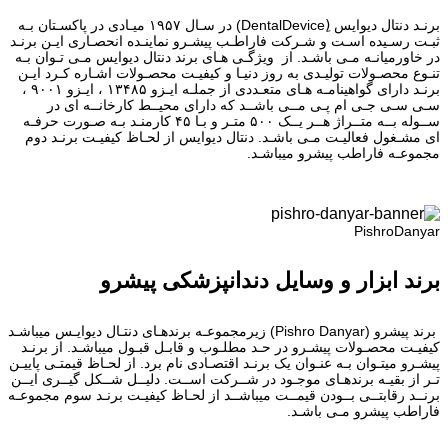
برنـد دنتال دیوایس (ِDentalDevice) در سـال ۱۹۵۷ میـادی در پاکسـتان بـه
ثبـت رسـیده اسـت و شـرکت فاراطـب پیشـرو نماینـده انحصـاری ایـن برنـد
در خاورمیانـه مـی باشـد. از ویژگـی هـای برند دنتال دیوایس مـی تـوان بـه
تنـوع محصـولات تولیـدی به روز دنیـا و کیفیـت محصـولات اشـاره کـرد ایـن
برنـد دارای گواهینامـه هـای متعـددی از جملـه ایـزو ۱۳۴۸۵ ، ایـزو ۹۰۰۱ ،
سـی سـی جـی ام پـی مــی باشــد که دارای محیــط کارخانــه ای در
ســوله بــه متــراژ هــر یــک ۵۰۰ متـر و بـا ۴۵ کارمنـد بـه صـورت حرفـه
ای مشـغول فعالیـت مـی باشـد. دنتال دیوایس از لحـاظ کیفیـت برنـد دوم
مجموعـه فاراطب پیشرو میباشـد.
PishroDanyar
برند ابزار و وسایل دندانپزشکی پیشرو
برند پیشرو (Pishro Danyar) زیرمجموعـه برندهـای دنتـال دیوایـس میباشـد
کیفیـت محصـولات پیشـرو در حـد مطلـوب و قابـل قبـول میباشـد. از برنـد
پیشـرو میتـوان بـه عنـوان یک برنـد اقتصـادی نام برد. از لحـاظ قیمتـی پاییـن
تـر از بقیـه برندهـای موجـود در شــرکت اســت. دلیــل شــکل گیــری ایــن
برنــد رقابتــی بــودن قیمــت میباشــد از لحـاظ کیفیـت برنـد سوم مجموعـه
فاراطب پیشرو مـی باشـد.