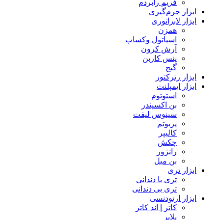
فریم رابردم
ابزار جرم‌گیری
ابزار لابراتوری
همزن
اسپاتول وکساب
آرش کرون
پنس کاربن
گیج
ابزار رترکتور
ابزار ایمپلنت
استوتوم
بن اکسپندر
سینوس لیفت
پریوتم
کالیپر
چکش
رانژور
بن میل
ابزار تری
تری با دندانی
تری بی دندانی
ابزار ارتودنسی
کاتر | اند کاتر
پلایر