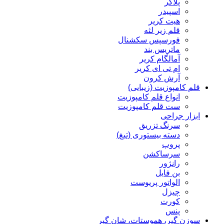
پلاگر
اسپیدر
هیت کریر
قلم زیر لثه
فورسپس سکشنال
ماتریس بند
آمالگام کریر
ام تی ای کریر
آرش کرون
قلم کامپوزیت (زیبایی)
انواع قلم کامپوزیت
ست قلم کامپوزیت
ابزار جراحی
سرنگ تزریق
دسته بیستوری (تیغ)
پروپ
سرساکشن
رانژور
بن فایل
الواتور پریوست
چیزل
کورت
پنس
سوزن گیر، هموستات، شان گیر