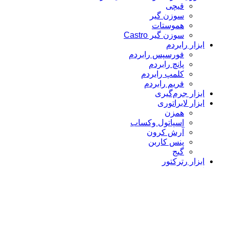
قیچی
سوزن گیر
هموستات
سوزن گیر Castro
ابزار رابردم
فورسپس رابردم
پانچ رابردم
کلمپ رابردم
فریم رابردم
ابزار جرم‌گیری
ابزار لابراتوری
همزن
اسپاتول وکساب
آرش کرون
پنس کاربن
گیج
ابزار رترکتور
ابزار ایمپلنت
استوتوم
بن اکسپندر
سینوس لیفت
پریوتم
کالیپر