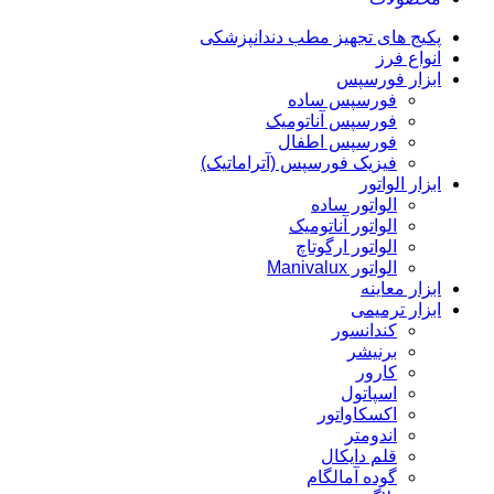
پکیج های تجهیز مطب دندانپزشکی
انواع فرز
ابزار فورسپس
فورسپس ساده
فورسپس آناتومیک
فورسپس اطفال
فیزیک فورسپس (آتراماتیک)
ابزار الواتور
الواتور ساده
الواتور آناتومیک
الواتور ارگوتاچ
الواتور Manivalux
ابزار معاینه
ابزار ترمیمی
کندانسور
برنیشر
کارور
اسپاتول
اکسکاواتور
اندومتر
قلم دایکال
گوده آمالگام