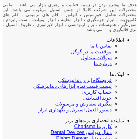
هدف ما پیشرو بودن در زمینه فعالیت و رهبری بازار می باشد . تمامی
محصولات این شرکت کاملا از جنس استیل مرغوب می باشد. این
محصولات شامل: فورسپس ، الواتور ، قلم های ترمیمی ، قلم های
کامپوزیت ، ابزار جرمگیری ، ابزار معاینه ، ابزار ایمپلنت ، ست رابردم ،
سوزنگیر ، هموستات ،ابزار ارتودنسی ، ابزار لابراتوری ، ظروف استیل ،
تری قالبگیری و … می باشد.
اطلاعات
تماس با ما
موقعیت ما در گوگل
سوالات متداول
درباره ما
لینک ها
فروشگاه ابزار دندانپزشکی
لیست قیمت تمام ابزارهای دندانپزشکی
حساب کاربری
خرید اقساطی
پیگیری سفارش و مرسولات
دستور العمل استریل و نگهداری ابزار
نماینده انحصاری برندهای برتر
کاریزما Charisma
دنتال دیوایس Dental Devices
پیشرو دنیار Pishro Danyar