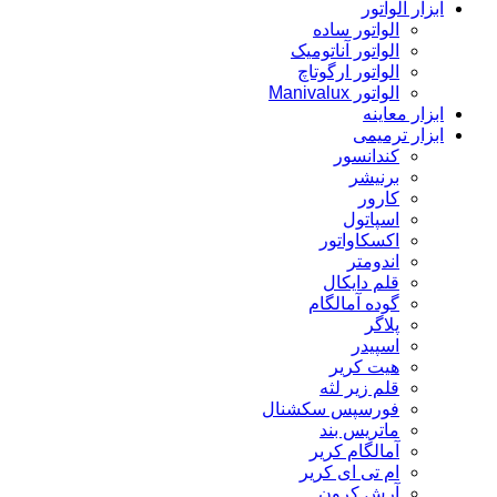
ابزار الواتور
الواتور ساده
الواتور آناتومیک
الواتور ارگوتاچ
الواتور Manivalux
ابزار معاینه
ابزار ترمیمی
کندانسور
برنیشر
کارور
اسپاتول
اکسکاواتور
اندومتر
قلم دایکال
گوده آمالگام
پلاگر
اسپیدر
هیت کریر
قلم زیر لثه
فورسپس سکشنال
ماتریس بند
آمالگام کریر
ام تی ای کریر
آرش کرون