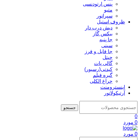
پنس ارتودنسی
متیو
سپراتور
ظروف استیل
دیش درب دار
بیکس گاز
جا پنبه
سینی
جا فایل و فرز
چیتل
گالی پات
کیدنی(رسیور)
گیره فیلم
چراغ الکلی
اینسترومنت
آرتیکولاتور
جستجو
0
0
مورد
0
مورد