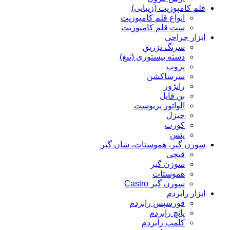
قلم کامپوزیت (زیبایی)
انواع قلم کامپوزیت
ست قلم کامپوزیت
ابزار جراحی
سرنگ تزریق
دسته بیستوری (تیغ)
پروپ
سرساکشن
رانژور
بن فایل
الواتور پریوست
چیزل
کورت
پنس
سوزن گیر، هموستات، شان گیر
قیچی
سوزن گیر
هموستات
سوزن گیر Castro
ابزار رابردم
فورسپس رابردم
پانچ رابردم
کلمپ رابردم