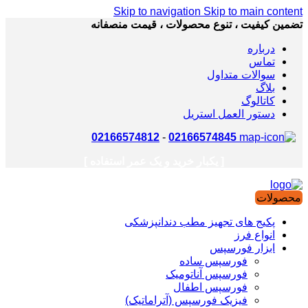
Skip to navigation
Skip to main content
تضمین کیفیت ، تنوع محصولات ، قیمت منصفانه
درباره
تماس
سوالات متداول
بلاگ
کاتالوگ
دستور العمل استریل
02166574812
-
02166574845
[ یکبار خرید و یک عمر استفاده ]
محصولات
پکیج های تجهیز مطب دندانپزشکی
انواع فرز
ابزار فورسپس
فورسپس ساده
فورسپس آناتومیک
فورسپس اطفال
فیزیک فورسپس (آتراماتیک)