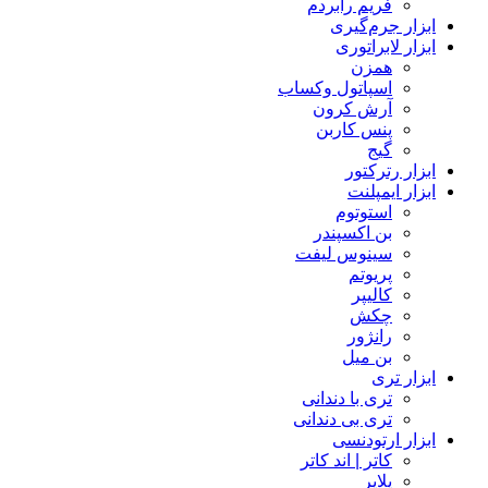
فریم رابردم
ابزار جرم‌گیری
ابزار لابراتوری
همزن
اسپاتول وکساب
آرش کرون
پنس کاربن
گیج
ابزار رترکتور
ابزار ایمپلنت
استوتوم
بن اکسپندر
سینوس لیفت
پریوتم
کالیپر
چکش
رانژور
بن میل
ابزار تری
تری با دندانی
تری بی دندانی
ابزار ارتودنسی
کاتر | اند کاتر
پلایر