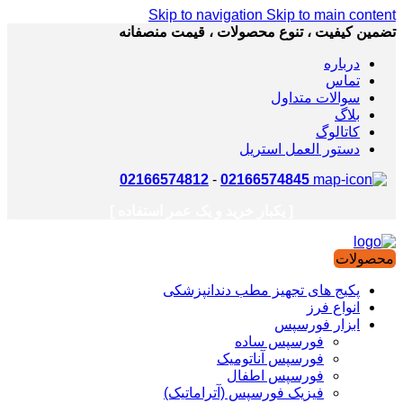
Skip to navigation
Skip to main content
تضمین کیفیت ، تنوع محصولات ، قیمت منصفانه
درباره
تماس
سوالات متداول
بلاگ
کاتالوگ
دستور العمل استریل
02166574812
-
02166574845
[ یکبار خرید و یک عمر استفاده ]
محصولات
پکیج های تجهیز مطب دندانپزشکی
انواع فرز
ابزار فورسپس
فورسپس ساده
فورسپس آناتومیک
فورسپس اطفال
فیزیک فورسپس (آتراماتیک)