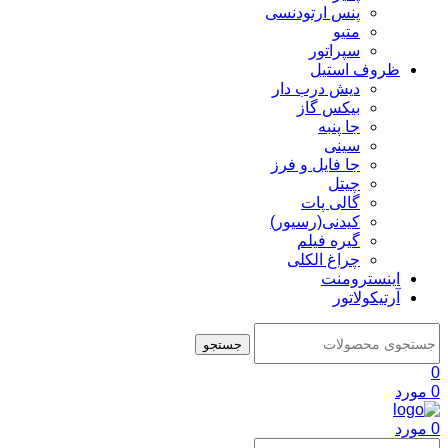
پنس ارتودنسی
متیو
سپراتور
ظروف استیل
دیش درب دار
بیکس گاز
جا پنبه
سینی
جا فایل و فرز
چیتل
گالی پات
کیدنی(رسیور)
گیره فیلم
چراغ الکلی
اینسترومنت
آرتیکولاتور
جستجو
0
0
مورد
0
مورد