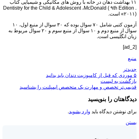
۱۱ بهداشت دهان در خانه با روش های مکانیکی و شیمیایی کتاب
Dentistry for the Child & Adolescent ،McDonald ( ۹th Edition .
۲۰۱۱)» است.
آزمون کتبی شامل ۷۰ سوال بوده که ۳۰ سوال از منبع اول، ۱۰
سوال از منبع دوم و ۱۰ سوال از منبع سوم و ۲۰ سوال مربوط به
زبان انگلیسی است.
[ad_2]
منبع
جدیدتر
۵ موردی که قبل از کامپوزیت دندان باید بدانید
بازگشت بە لیست
قدیمی‌تر
تخصص و مهارت یک متخصص ایمپلنت را بشناسید
دیدگاهتان را بنویسید
برای نوشتن دیدگاه باید
وارد بشوید
.
بستن