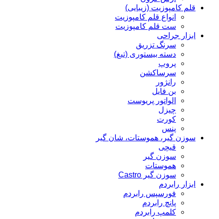
قلم کامپوزیت (زیبایی)
انواع قلم کامپوزیت
ست قلم کامپوزیت
ابزار جراحی
سرنگ تزریق
دسته بیستوری (تیغ)
پروپ
سرساکشن
رانژور
بن فایل
الواتور پریوست
چیزل
کورت
پنس
سوزن گیر، هموستات، شان گیر
قیچی
سوزن گیر
هموستات
سوزن گیر Castro
ابزار رابردم
فورسپس رابردم
پانچ رابردم
کلمپ رابردم