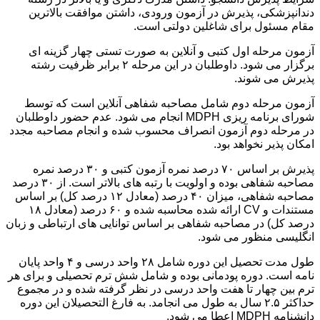
دندانپزشکی، پذیرش در آزمون ورودی، داشتن موافقت بالاترین
مقام مسئول برای شاغلین دولتی است.
آزمون مرحله اول کتبی و آنلاین به صورت تستی چهار گزینه ای
برگزار می شود. داوطلبان در این مرحله ۲ برابر ظرفیت رشته
پذیرش می شوند.
آزمون مرحله دوم شامل مصاحبه شفاهی آنلاین است که توسط
شورای برنامه ریزی MDPH انجام می شود. عدم حضور داوطلبان
در مرحله دوم آزمون انصراف محسوب شده و انجام مصاحبه مجدد
امکان پذیر نخواهد بود.
پذیرش بر اساس ۷۰ درصد نمره آزمون کتبی و ۳۰ درصد نمره
مصاحبه شفاهی بوده و اولویت با رتبه های بالاتر است. از ۳۰ درصد
مصاحبه شفاهی، میزان ۴۰ درصد (معادل ۱۲ درصد کل) بر اساس
مستندات و CV ارائه شده محاسبه شده و ۶۰ درصد (معادل ۱۸
درصد کل) در مصاحبه شفاهی بر اساس توانایی های ارتباطی و زبان
انگلیسی منظور می شود.
طول مدت تحصیل این دوره شامل ۲۸ واحد درسی و ۴ واحد پایان
نامه است. دوره پودمانی بوده و شامل شش ترم تحصیلی و برای هر
ترم بین چهار تا هفت واحد درسی در نظر گرفته شده و در مجموع
حداکثر ۲.۵ سال به طول می انجامد. به فارغ التحصیلان این دوره
دانشنامه MDPH اعطا می شود.