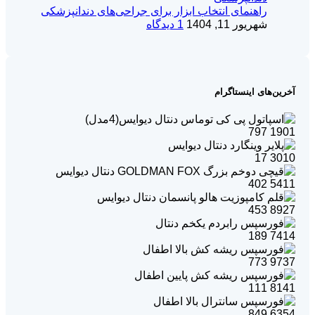
راهنمای انتخاب ابزار برای جراحی‌های دندانپزشکی
شهریور 11, 1404
1 دیدگاه
آخرین‌های اینستاگرام
797
1901
17
3010
402
5411
453
8927
189
7414
773
9737
111
8141
849
6354