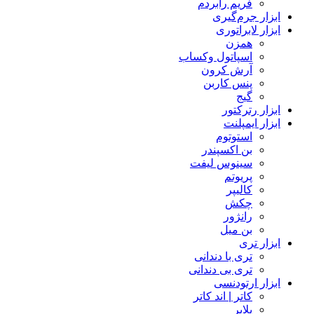
فریم رابردم
ابزار جرم‌گیری
ابزار لابراتوری
همزن
اسپاتول وکساب
آرش کرون
پنس کاربن
گیج
ابزار رترکتور
ابزار ایمپلنت
استوتوم
بن اکسپندر
سینوس لیفت
پریوتم
کالیپر
چکش
رانژور
بن میل
ابزار تری
تری با دندانی
تری بی دندانی
ابزار ارتودنسی
کاتر | اند کاتر
پلایر