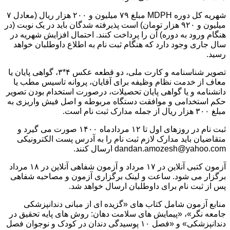
شهریه کل دوره MDPH مبلغ ۷۹ میلیون و ۲۰۰ هزار ریال (معادل ۷
میلیون و ۹۲۰ هزار تومان) است پذیرفته شدگان باید در یک نوبت (در
هنگام ورود به دوره) آن را پرداخت کنند. احتمال افزایش شهریه در
سال جاری وجود دارد که هنگام ثبت نام به اطلاع داوطلبان خواهد
رسید.
تصویر شناسنامه و کارت ملی، دو قطعه عکس ۴*۳، گواهی پایان یا
معاف از خدمت نظام وظیفه برای آقایان، پروانه تاسیس مطب یا
دانشنامه و یا گواهی پایان تحصیلات، درصورت استخدام بودن تصویر
حکم استخدامی و موافقت دستگاه مربوطه و اصل فیش واریزی به
مبلغ ۳۰۰ هزار ریال از جمله مدارک ثبت نام است.
ثبت نام در روزهای اول تا ۱۲ مردادماه ۱۴۰۰ صورت می گیرد و
متقاضیان باید مدارک لازم ثبت نام را به آدرس پست الکترونیکی
dandan.amozesh@yahoo.com ارسال کنند.
آزمون کتبی آنلاین در ۱۷ مرداد و آزمون شفاهی آنلاین در ۱۸ مرداد
برگزار می شود. ساعت و لینک برگزاری آزمون و مصاحبه شفاهی
پس از ثبت نام برای داوطلبان ارسال خواهد شد.
منابع آزمون شامل کتاب های «گزیده ای از مبانی دندانپزشکی
جامعه نگر»، «پیمایش های سلامت دهان: روش های پایه تحقیق در
دندانپزشکی» و «فصل ۱۰ پوسیدگی دندان در کودک و نوجوان فصل