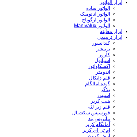
ابزار الواتور
الواتور ساده
الواتور آناتومیک
الواتور ارگوتاچ
الواتور Manivalux
ابزار معاینه
ابزار ترمیمی
کندانسور
برنیشر
کارور
اسپاتول
اکسکاواتور
اندومتر
قلم دایکال
گوده آمالگام
پلاگر
اسپیدر
هیت کریر
قلم زیر لثه
فورسپس سکشنال
ماتریس بند
آمالگام کریر
ام تی ای کریر
آرش کرون