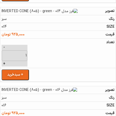
سبز
014
925,000
تومان
-
+
+ سبدخرید
سبز
016
925,000
تومان