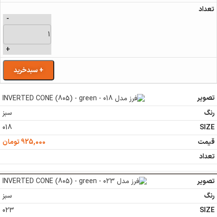
-
+
+ سبدخرید
سبز
018
925,000
تومان
سبز
023