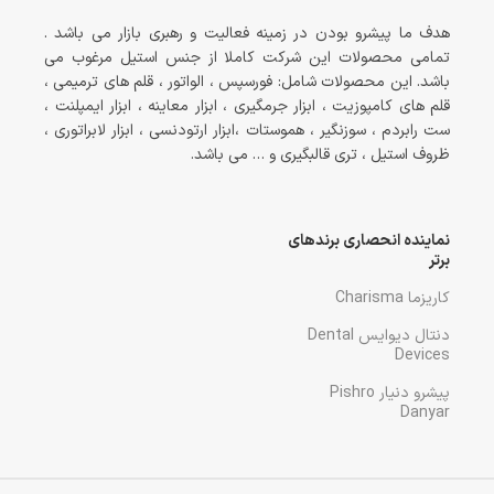
هدف ما پیشرو بودن در زمینه فعالیت و رهبری بازار می باشد .
تمامی محصولات این شرکت کاملا از جنس استیل مرغوب می
باشد. این محصولات شامل: فورسپس ، الواتور ، قلم های ترمیمی ،
قلم های کامپوزیت ، ابزار جرمگیری ، ابزار معاینه ، ابزار ایمپلنت ،
ست رابردم ، سوزنگیر ، هموستات ،ابزار ارتودنسی ، ابزار لابراتوری ،
ظروف استیل ، تری قالبگیری و … می باشد.
نماینده انحصاری برندهای
برتر
کاریزما Charisma
دنتال دیوایس Dental
Devices
پیشرو دنیار Pishro
Danyar