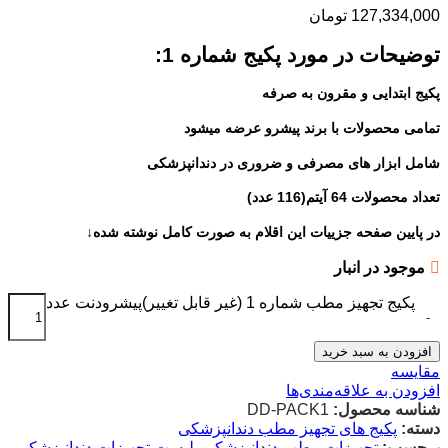
127,334,000
تومان
توضیحات در مورد پکیج شماره 1:
پکیج ابتدایی و مقرون به صرفه
تمامی محصولات با برند پیشرو عرضه میشود
شامل ابزار های مصرفی و ضروری در دندانپزشکی
تعداد محصولات 64 آیتم(116 عدد)
در پایین صفحه جزییات این اقلام به صورت کامل نوشته شده↓
موجود در انبار
پکیج تجهیز مطب شماره 1 (غیر قابل تغییر)پیشرودنت عدد
-
افزودن به سبد خرید
مقایسه
افزودن به علاقه‌مندی‌ها
شناسه محصول:
DD-PACK1
دسته:
پکیج های تجهیز مطب دندانپزشکی
برچسب:
تجهیزات مطب دندانپزشکی
,
لیست تجهیزات دندانپزشکی
,