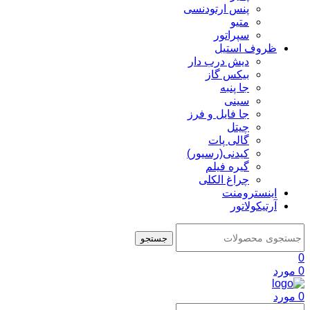
پنس ارتودنسی
متیو
سپراتور
ظروف استیل
دیش درب دار
بیکس گاز
جا پنبه
سینی
جا فایل و فرز
چیتل
گالی پات
کیدنی(رسیور)
گیره فیلم
چراغ الکلی
اینسترومنت
آرتیکولاتور
جستجو
0
0
مورد
0
مورد