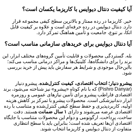
آیا کیفیت دنتال دیوایس با کاریزما یکسان است؟
خیر. کاریزما در رده ممتاز و بالاترین سطح کیفی مجموعه قرار
دارد. دنتال دیوایس در رده حرفه‌ای است و علاوه بر کیفیت قابل
اتکا، بر تنوع، جامعیت و تأمین هماهنگ تمرکز دارد.
آیا دنتال دیوایس برای خریدهای سازمانی مناسب است؟
بله. گستردگی محصولات و قابلیت تأمین گروه‌های مختلف ابزار، این
برند را برای دانشگاه‌ها، کلینیک‌ها و مراکز درمانی مناسب می‌کند؛
بااین‌حال موجودی و شرایط هر سفارش باید پیش از خرید بررسی
شود.
پیشرو دنیار؛ انتخاب اقتصادی، کیفیت کنترل‌شده.
پیشرو دنیار
(Pishro Danyar) که با نام کوتاه «پیشرو» نیز شناخته می‌شود، برند
اقتصادی فاراطب پیشرو برای تأمین نیازهای عمومی و روزمره
ابزار دندانپزشکی است. محصولات پیشرو با تمرکز بر کاهش هزینه
اولیه، کاربردپذیری و حفظ سطح کیفی کنترل‌شده و متناسب با رده
اقتصادی عرضه می‌شوند و دارای
۱ سال ضمانت
هستند. دقت
ساخت، پرداخت، ارگونومی و دوام این محصولات متناسب با جایگاه
اقتصادی آن‌ها تعریف شده است؛ بنابراین باید با سطح انتظاری
متفاوت از دنتال دیوایس و کاریزما انتخاب شوند.