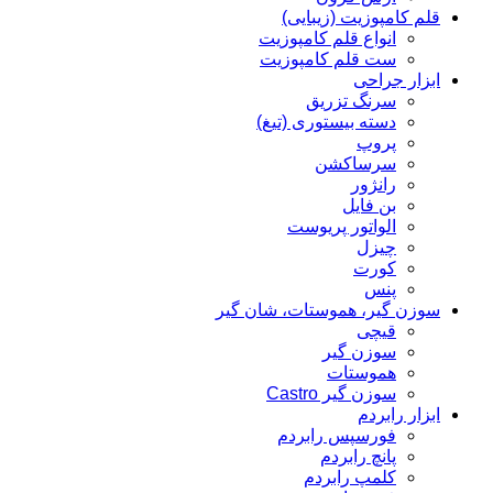
قلم کامپوزیت (زیبایی)
انواع قلم کامپوزیت
ست قلم کامپوزیت
ابزار جراحی
سرنگ تزریق
دسته بیستوری (تیغ)
پروپ
سرساکشن
رانژور
بن فایل
الواتور پریوست
چیزل
کورت
پنس
سوزن گیر، هموستات، شان گیر
قیچی
سوزن گیر
هموستات
سوزن گیر Castro
ابزار رابردم
فورسپس رابردم
پانچ رابردم
کلمپ رابردم