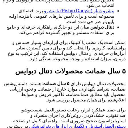
انتخاب می‌شود.
پیشرو دنیار (Pishro Danyar) یا پیشرو
برند اقتصادی
مجموعه است و برای تأمین نیازهای عمومی با هزینه اولیه
پایین‌تر طراحی شده است.
دنتال دیوایس
میان این دو جایگاه، راهکاری حرفه‌ای و جامع
برای استفاده مستمر و تجهیز گسترده فراهم می‌کند.
ممکن است یک مطب یا کلینیک برای ابزارهای بسیار حساس و
پراستفاده، کاریزما را انتخاب کند و برای تأمین گسترده سایر
ابزارهای حرفه‌ای از دنتال دیوایس استفاده کند. این ترکیب به نوع
درمان، میزان استفاده و بودجه مجموعه بستگی دارد.
۵ سال ضمانت محصولات دنتال دیوایس
محصولات دنتال دیوایس دارای
۵ سال ضمانت
هستند. دامنه پوشش
ضمانت، شرایط نگهداری، موارد خارج از ضمانت و نحوه ارزیابی
محصول باید مطابق ضمانت‌نامه، فاکتور فروش و ضوابط
اعلام‌شده برای همان محصول بررسی شود.
برای حفظ عملکرد ابزار، رعایت دستورالعمل شست‌وشو،
ضدعفونی، خشک‌کردن، روغن‌کاری اجزای متحرک و
استریلیزاسیون صحیح ضروری است. راهنمای کامل در صفحه
دستورالعمل استریل و نگهداری ابزارهای دندانپزشکی
در دسترس