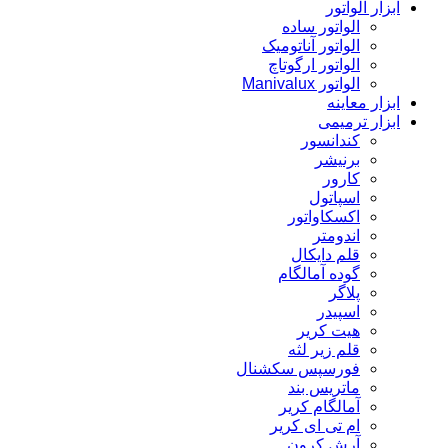
ابزار الواتور
الواتور ساده
الواتور آناتومیک
الواتور ارگوتاچ
الواتور Manivalux
ابزار معاینه
ابزار ترمیمی
کندانسور
برنیشر
کارور
اسپاتول
اکسکاواتور
اندومتر
قلم دایکال
گوده آمالگام
پلاگر
اسپیدر
هیت کریر
قلم زیر لثه
فورسپس سکشنال
ماتریس بند
آمالگام کریر
ام تی ای کریر
آرش کرون