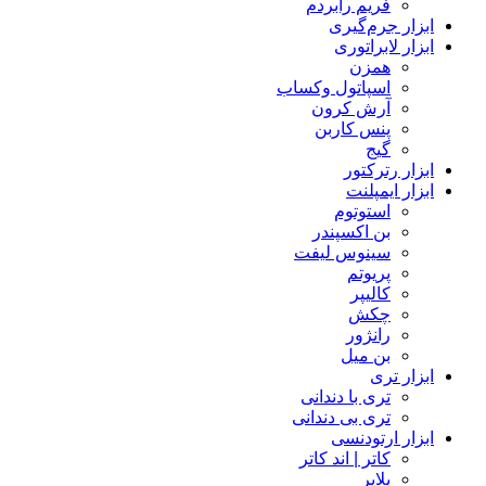
فریم رابردم
ابزار جرم‌گیری
ابزار لابراتوری
همزن
اسپاتول وکساب
آرش کرون
پنس کاربن
گیج
ابزار رترکتور
ابزار ایمپلنت
استوتوم
بن اکسپندر
سینوس لیفت
پریوتم
کالیپر
چکش
رانژور
بن میل
ابزار تری
تری با دندانی
تری بی دندانی
ابزار ارتودنسی
کاتر | اند کاتر
پلایر