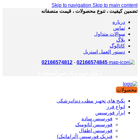
Skip to navigation
Skip to main content
تضمین کیفیت ، تنوع محصولات ، قیمت منصفانه
درباره
تماس
سوالات متداول
بلاگ
کاتالوگ
دستور العمل استریل
02166574812
-
02166574845
[ یکبار خرید و یک عمر استفاده ]
محصولات
پکیج های تجهیز مطب دندانپزشکی
انواع فرز
ابزار فورسپس
فورسپس ساده
فورسپس آناتومیک
فورسپس اطفال
فیزیک فورسپس (آتراماتیک)