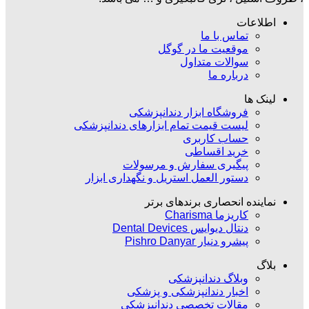
اطلاعات
تماس با ما
موقعیت ما در گوگل
سوالات متداول
درباره ما
لینک ها
فروشگاه ابزار دندانپزشکی
لیست قیمت تمام ابزارهای دندانپزشکی
حساب کاربری
خرید اقساطی
پیگیری سفارش و مرسولات
دستور العمل استریل و نگهداری ابزار
نماینده انحصاری برندهای برتر
کاریزما Charisma
دنتال دیوایس Dental Devices
پیشرو دنیار Pishro Danyar
بلاگ
وبلاگ دندانپزشکی
اخبار دندانپزشکی و پزشکی
مقالات تخصصی دندانپزشکی