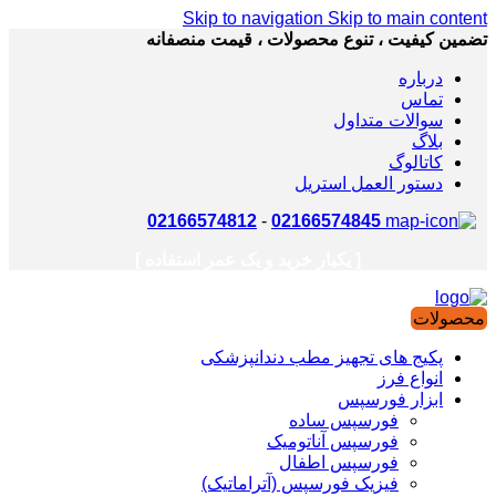
Skip to navigation
Skip to main content
تضمین کیفیت ، تنوع محصولات ، قیمت منصفانه
درباره
تماس
سوالات متداول
بلاگ
کاتالوگ
دستور العمل استریل
02166574812
-
02166574845
[ یکبار خرید و یک عمر استفاده ]
محصولات
پکیج های تجهیز مطب دندانپزشکی
انواع فرز
ابزار فورسپس
فورسپس ساده
فورسپس آناتومیک
فورسپس اطفال
فیزیک فورسپس (آتراماتیک)