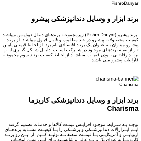
PishroDanyar
برند ابزار و وسایل دندانپزشکی پیشرو
برند پیشرو (Pishro Danyar) زیرمجموعـه برندهـای دنتـال دیوایـس میباشـد
کیفیـت محصـولات پیشـرو در حـد مطلـوب و قابـل قبـول میباشـد. از برنـد
پیشـرو میتـوان بـه عنـوان یک برنـد اقتصـادی نام برد. از لحـاظ قیمتـی پاییـن
تـر از بقیـه برندهـای موجـود در شــرکت اســت. دلیــل شــکل گیــری ایــن
برنــد رقابتــی بــودن قیمــت میباشــد از لحـاظ کیفیـت برنـد سوم مجموعـه
فاراطب پیشرو مـی باشـد.
Charisma
برند ابزار و وسایل دندانپزشکی کاریزما
Charisma
توجـه بـه شـرایط موجـود افزایـش قیمـت کالاها و خدمـات تصمیم گرفته
ایــم ابــزارآلات دندانپزشــکی و پزشــکی را بــا کیفیــت مشــابه برندهــای
اروپایــی و آمریکایــی بــا قیمــت منصفانــه تولیــد کنــیم. از ایــن رو برنــد
کاریزمــا به عنوان یک برنــد عالی و شایســته برای ایــن مهــم انتخــاب