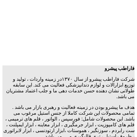
فاراطب پیشرو
شرکت فاراطب پیشرو از سال ۱۳۷۰در زمینه واردات ، تولید و
توزیع ابزارالات و لوازم دندانپزشکی فعالیت می کند. این سابقه
طولانی نشان دهنده حسن خدمات دهی ما و جلب اعتماد مشتریان
می باشد.
هدف ما پیشرو بودن در زمینه فعالیت و رهبری بازار می باشد .
تمامی محصولات این شرکت کاملا از جنس استیل مرغوب می
باشد. این محصولات شامل: فورسپس ، الواتور ، قلم های ترمیمی ،
قلم های کامپوزیت ، ابزار جرمگیری ، ابزار معاینه ، ابزار ایمپلنت ،
ست رابردم ، سوزنگیر ، هموستات ،ابزار ارتودنسی ، ابزار لابراتوری
، ظروف استیل ، تری قالبگیری و … می باشد.