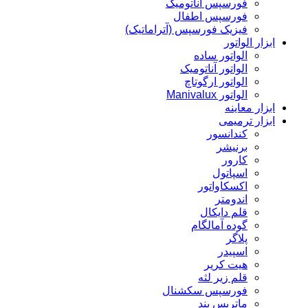
فورسپس آناتومیک
فورسپس اطفال
فیزیک فورسپس (آتراماتیک)
ابزار الواتور
الواتور ساده
الواتور آناتومیک
الواتور ارگوتاچ
الواتور Manivalux
ابزار معاینه
ابزار ترمیمی
کندانسور
برنیشر
کارور
اسپاتول
اکسکاواتور
اندومتر
قلم دایکال
گوده آمالگام
پلاگر
اسپیدر
هیت کریر
قلم زیر لثه
فورسپس سکشنال
ماتریس بند