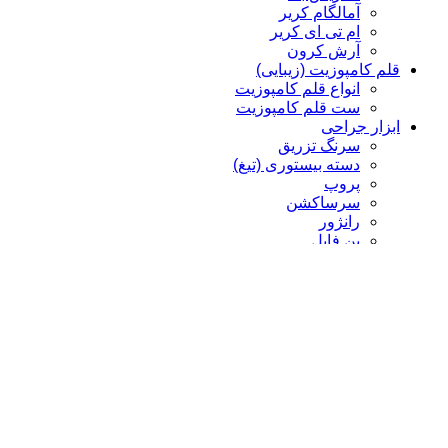
آمالگام کریر
ام تی ای کریر
آرش کرون
قلم کامپوزیت (زیبایی)
انواع قلم کامپوزیت
ست قلم کامپوزیت
ابزار جراحی
سرنگ تزریق
دسته بیستوری (تیغ)
پروپ
سرساکشن
رانژور
بن فایل
الواتور پریوست
چیزل
کورت
پنس
سوزن گیر، هموستات، شان گیر
قیچی
سوزن گیر
هموستات
سوزن گیر Castro
ابزار رابردم