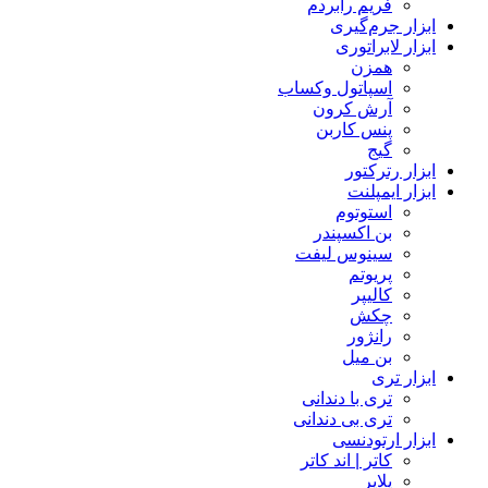
فریم رابردم
ابزار جرم‌گیری
ابزار لابراتوری
همزن
اسپاتول وکساب
آرش کرون
پنس کاربن
گیج
ابزار رترکتور
ابزار ایمپلنت
استوتوم
بن اکسپندر
سینوس لیفت
پریوتم
کالیپر
چکش
رانژور
بن میل
ابزار تری
تری با دندانی
تری بی دندانی
ابزار ارتودنسی
کاتر | اند کاتر
پلایر