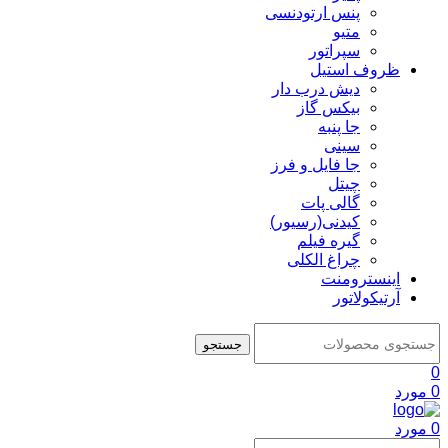
پنس ارتودنسی
متیو
سپراتور
ظروف استیل
دیش درب دار
بیکس گاز
جا پنبه
سینی
جا فایل و فرز
چیتل
گالی پات
کیدنی(رسیور)
گیره فیلم
چراغ الکلی
اینسترومنت
آرتیکولاتور
جستجو
0
0
مورد
0
مورد