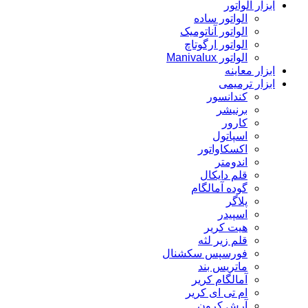
ابزار الواتور
الواتور ساده
الواتور آناتومیک
الواتور ارگوتاچ
الواتور Manivalux
ابزار معاینه
ابزار ترمیمی
کندانسور
برنیشر
کارور
اسپاتول
اکسکاواتور
اندومتر
قلم دایکال
گوده آمالگام
پلاگر
اسپیدر
هیت کریر
قلم زیر لثه
فورسپس سکشنال
ماتریس بند
آمالگام کریر
ام تی ای کریر
آرش کرون