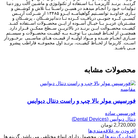
گردیــد. برنــد کاریزمــا بــا اسـتفاده از تکنولـوژی و ماشـین آالت روز دنیـا
تـولیدات خـود را انجـام میدهـد در همیــن راســتا بــا تلاش و کوشــش و
یــاری خداونــد توانســتیم گواهینامــه ایــزو ۱۳۴۸۵ از شــرکت آریــس
کیســی کــره جنوبــی دریافــت کــرده تــا دندانپزشــکان ، پزشــکان و
مشــتریان عزیــز بــا خیــال آســوده از ایــن محصــولات اســتفاده کننــد.
کیفیــت محصــوالت ایــن برنــد در بالاتریــن ســطح ممکــن قــرار دارد.
همچنیــن از لحــاظ قیمتــی بــا توجــه بــه کیفیــت محصــولات و سیســتم
ســازی انجــام شــده و مــواد اولیــه از قیمــت هــای مناســبی برخــوردار
اســت. کاریزما از لحــاظ کیفیــت، برنــد اول مجموعــه فاراطب پیشرو
مــی باشــد.
محصولات مشابه
مقایسه
فورسپس مولر بالا چپ و راست دنتال دیوایس
فورسپس ساده
دنتال دیوایس (Dental Devices)
2,720,000
تومان
افزودن به علاقه‌مندی‌ها
انتخاب گزینه ها
این محصول دارای انواع مختلفی می باشد. گزینه ها