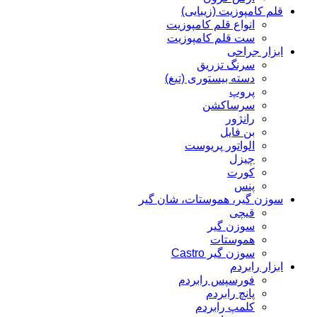
قلم کامپوزیت (زیبایی)
انواع قلم کامپوزیت
ست قلم کامپوزیت
ابزار جراحی
سرنگ تزریق
دسته بیستوری (تیغ)
پروپ
سرساکشن
رانژور
بن فایل
الواتور پریوست
چیزل
کورت
پنس
سوزن گیر، هموستات، شان گیر
قیچی
سوزن گیر
هموستات
سوزن گیر Castro
ابزار رابردم
فورسپس رابردم
پانچ رابردم
کلمپ رابردم