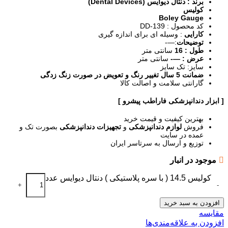
برند : دنتال دیوایس (Dental Devices)
کولیس
Boley Gauge
کد محصول : DD-139
کارایی
: وسیله ای برای اندازه گیری
توضیحات
:—-
طول : 16
سانتی متر
عرض : —-
سانتی متر
سایز: تک سایز
ضمانت 5 سال تغییر رنگ و تعویض در صورت زنگ زدگی
گارانتی سلامت و اصالت کالا
[ ابزار دندانپزشکی فاراطب پیشرو ]
بهترین کیفیت و قیمت خرید
فروش
لوازم دندانپزشکی
و
تجهیزات دندانپزشکی
بصورت تک و
عمده در سایت
توزیع و ارسال به سرتاسر ایران
موجود در انبار
کولیس 14.5 ( با سره پلاستیکی ) دنتال دیوایس عدد
+
-
افزودن به سبد خرید
مقایسه
افزودن به علاقه‌مندی‌ها