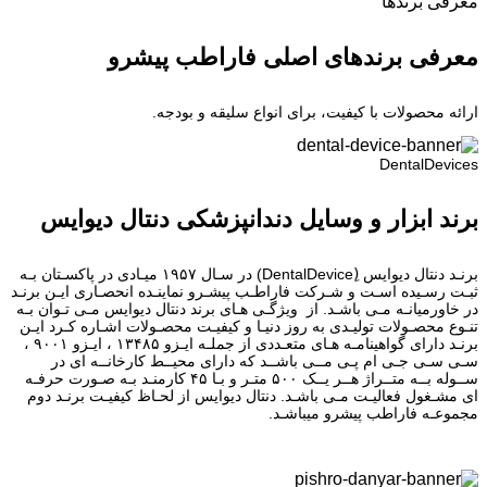
معرفی برند‌ها
معرفی برندهای اصلی فاراطب پیشرو
ارائه محصولات با کیفیت، برای انواع سلیقه و بودجه.
DentalDevices
برند ابزار و وسایل دندانپزشکی دنتال دیوایس
برنـد دنتال دیوایس (ِDentalDevice) در سـال ۱۹۵۷ میـادی در پاکسـتان بـه
ثبـت رسـیده اسـت و شـرکت فاراطـب پیشـرو نماینـده انحصـاری ایـن برنـد
در خاورمیانـه مـی باشـد. از ویژگـی هـای برند دنتال دیوایس مـی تـوان بـه
تنـوع محصـولات تولیـدی به روز دنیـا و کیفیـت محصـولات اشـاره کـرد ایـن
برنـد دارای گواهینامـه هـای متعـددی از جملـه ایـزو ۱۳۴۸۵ ، ایـزو ۹۰۰۱ ،
سـی سـی جـی ام پـی مــی باشــد که دارای محیــط کارخانــه ای در
ســوله بــه متــراژ هــر یــک ۵۰۰ متـر و بـا ۴۵ کارمنـد بـه صـورت حرفـه
ای مشـغول فعالیـت مـی باشـد. دنتال دیوایس از لحـاظ کیفیـت برنـد دوم
مجموعـه فاراطب پیشرو میباشـد.