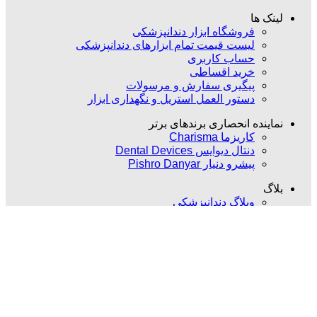
لینک ها
فروشگاه ابزار دندانپزشکی
لیست قیمت تمام ابزارهای دندانپزشکی
حساب کاربری
خرید اقساطی
پیگیری سفارش و مرسولات
دستور العمل استریل و نگهداری ابزار
نماینده انحصاری برندهای برتر
کاریزما Charisma
دنتال دیوایس Dental Devices
پیشرو دنیار Pishro Danyar
بلاگ
وبلاگ دندانپزشکی
اخبار دندانپزشکی و پزشکی
مقالات تخصصی دندانپزشکی
اینفوگرافیک
کتاب ها و مقالات
مارا در شبکه های اجتماعی دنبال کنید