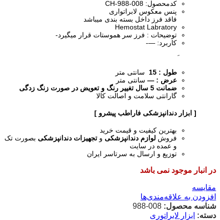
کدمحصول: CH-988-008
پنس معکوس لابراتواری
فاقد فرز داخل بسته بندی میباشد
Hemostat Labratory
توضیحات : فرز سر هموستات قرار میگیرد-
کاربرد: —-
طول : 15
سانتی متر
عرض : —
سانتی متر
ضمانت 5 سال تغییر رنگ و تعویض در صورت زنگ زدگی
گارانتی سلامت و اصالت کالا
[ ابزار دندانپزشکی فاراطب پیشرو ]
بهترین کیفیت و قیمت خرید
فروش
لوازم دندانپزشکی
و
تجهیزات دندانپزشکی
بصورت تک
و عمده در سایت
توزیع و ارسال به سرتاسر ایران
در انبار موجود نمی باشد
مقایسه
افزودن به علاقه‌مندی‌ها
شناسه محصول:
008-988
دسته:
ابزار لابراتوری