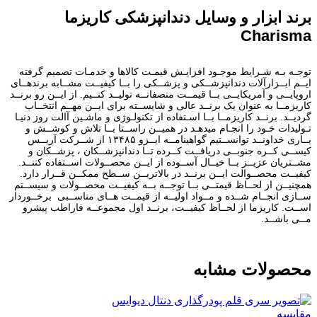
برند ابزار و وسایل دندانپزشکی کاریزما
Charisma
توجـه بـه شـرایط موجـود افزایـش قیمـت کالاها و خدمـات تصمیم گرفته
ایــم ابــزارآلات دندانپزشــکی و پزشــکی را بــا کیفیــت مشــابه برندهــای
اروپایــی و آمریکایــی بــا قیمــت منصفانــه تولیــد کنــیم. از ایــن رو برنــد
کاریزمــا به عنوان یک برنــد عالی و شایســته برای ایــن مهــم انتخــاب
گردیــد. برنــد کاریزمــا بــا اسـتفاده از تکنولـوژی و ماشـین آالت روز دنیـا
تـولیدات خـود را انجـام میدهـد در همیــن راســتا بــا تلاش و کوشــش و
یــاری خداونــد توانســتیم گواهینامــه ایــزو ۱۳۴۸۵ از شــرکت آریــس
کیســی کــره جنوبــی دریافــت کــرده تــا دندانپزشــکان ، پزشــکان و
مشــتریان عزیــز بــا خیــال آســوده از ایــن محصــولات اســتفاده کننــد.
کیفیــت محصــوالت ایــن برنــد در بالاتریــن ســطح ممکــن قــرار دارد.
همچنیــن از لحــاظ قیمتــی بــا توجــه بــه کیفیــت محصــولات و سیســتم
ســازی انجــام شــده و مــواد اولیــه از قیمــت هــای مناســبی برخــوردار
اســت. کاریزما از لحــاظ کیفیــت، برنــد اول مجموعــه فاراطب پیشرو
مــی باشــد.
محصولات مشابه
مقایسه