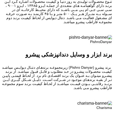
تنـوع محصـولات تولیـدی به روز دنیـا و کیفیـت محصـولات اشـاره کـرد ایـن
برنـد دارای گواهینامـه هـای متعـددی از جملـه ایـزو ۱۳۴۸۵ ، ایـزو ۹۰۰۱ ،
سـی سـی جـی ام پـی مــی باشــد که دارای محیــط کارخانــه ای در
ســوله بــه متــراژ هــر یــک ۵۰۰ متـر و بـا ۴۵ کارمنـد بـه صـورت حرفـه
ای مشـغول فعالیـت مـی باشـد. دنتال دیوایس از لحـاظ کیفیـت برنـد دوم
مجموعـه فاراطب پیشرو میباشـد.
PishroDanyar
برند ابزار و وسایل دندانپزشکی پیشرو
برند پیشرو (Pishro Danyar) زیرمجموعـه برندهـای دنتـال دیوایـس میباشـد
کیفیـت محصـولات پیشـرو در حـد مطلـوب و قابـل قبـول میباشـد. از برنـد
پیشـرو میتـوان بـه عنـوان یک برنـد اقتصـادی نام برد. از لحـاظ قیمتـی پاییـن
تـر از بقیـه برندهـای موجـود در شــرکت اســت. دلیــل شــکل گیــری ایــن
برنــد رقابتــی بــودن قیمــت میباشــد از لحـاظ کیفیـت برنـد سوم مجموعـه
فاراطب پیشرو مـی باشـد.
Charisma