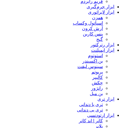
فریم رابردم
ابزار جرم‌گیری
ابزار لابراتوری
همزن
اسپاتول وکساب
آرش کرون
پنس کاربن
گیج
ابزار رترکتور
ابزار ایمپلنت
استوتوم
بن اکسپندر
سینوس لیفت
پریوتم
کالیپر
چکش
رانژور
بن میل
ابزار تری
تری با دندانی
تری بی دندانی
ابزار ارتودنسی
کاتر | اند کاتر
پلایر