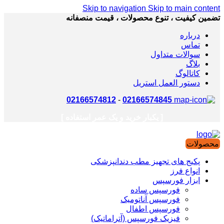
Skip to navigation
Skip to main content
تضمین کیفیت ، تنوع محصولات ، قیمت منصفانه
درباره
تماس
سوالات متداول
بلاگ
کاتالوگ
دستور العمل استریل
02166574812
-
02166574845
[ یکبار خرید و یک عمر استفاده ]
محصولات
پکیج های تجهیز مطب دندانپزشکی
انواع فرز
ابزار فورسپس
فورسپس ساده
فورسپس آناتومیک
فورسپس اطفال
فیزیک فورسپس (آتراماتیک)