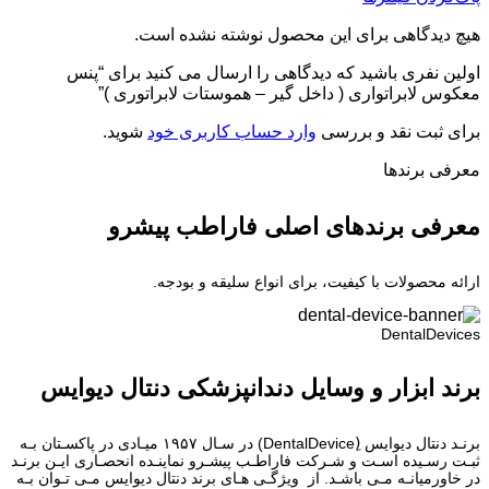
هیچ دیدگاهی برای این محصول نوشته نشده است.
اولین نفری باشید که دیدگاهی را ارسال می کنید برای “پنس
معکوس لابراتواری ( داخل گیر – هموستات لابراتوری )”
برای ثبت نقد و بررسی
وارد حساب کاربری خود
شوید.
معرفی برند‌ها
معرفی برندهای اصلی فاراطب پیشرو
ارائه محصولات با کیفیت، برای انواع سلیقه و بودجه.
DentalDevices
برند ابزار و وسایل دندانپزشکی دنتال دیوایس
برنـد دنتال دیوایس (ِDentalDevice) در سـال ۱۹۵۷ میـادی در پاکسـتان بـه
ثبـت رسـیده اسـت و شـرکت فاراطـب پیشـرو نماینـده انحصـاری ایـن برنـد
در خاورمیانـه مـی باشـد. از ویژگـی هـای برند دنتال دیوایس مـی تـوان بـه