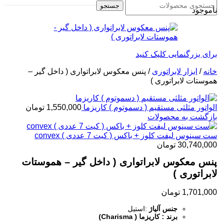
جستجو
ناموجود
برای بزرگنمایی کلیک کنید
خانه
/
ابزار لابراتوری
/
پنس معکوس لابراتواری ( داخل گیر –
هموستات لابراتوری )
الواتور مثلثی مستقیم ( دسموتوم ) کاریزما
1,550,000
تومان
بازگشت به محصولات
ست سینوس لیفت کلوز + باکس ( کیت 7 عددی ) convex
30,740,000
تومان
پنس معکوس لابراتواری ( داخل گیر – هموستات
لابراتوری )
1,701,000
تومان
جنس آلیاژ
:استیل
برند : کاریزما ( Charisma)