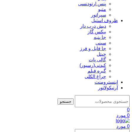
پنس ارتودنسی
متیو
سپراتور
ظروف استیل
دیش درب دار
بیکس گاز
جا پنبه
سینی
جا فایل و فرز
چیتل
گالی پات
کیدنی(رسیور)
گیره فیلم
چراغ الکلی
اینسترومنت
آرتیکولاتور
جستجو
0
0
مورد
0
مورد