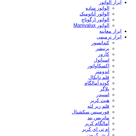
ابزار الواتور
الواتور ساده
الواتور آناتومیک
الواتور ارگوتاچ
الواتور Manivalux
ابزار معاینه
ابزار ترمیمی
کندانسور
برنیشر
کارور
اسپاتول
اکسکاواتور
اندومتر
قلم دایکال
گوده آمالگام
پلاگر
اسپیدر
هیت کریر
قلم زیر لثه
فورسپس سکشنال
ماتریس بند
آمالگام کریر
ام تی ای کریر
آرش کرون