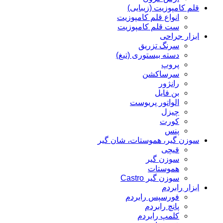
قلم کامپوزیت (زیبایی)
انواع قلم کامپوزیت
ست قلم کامپوزیت
ابزار جراحی
سرنگ تزریق
دسته بیستوری (تیغ)
پروپ
سرساکشن
رانژور
بن فایل
الواتور پریوست
چیزل
کورت
پنس
سوزن گیر، هموستات، شان گیر
قیچی
سوزن گیر
هموستات
سوزن گیر Castro
ابزار رابردم
فورسپس رابردم
پانچ رابردم
کلمپ رابردم