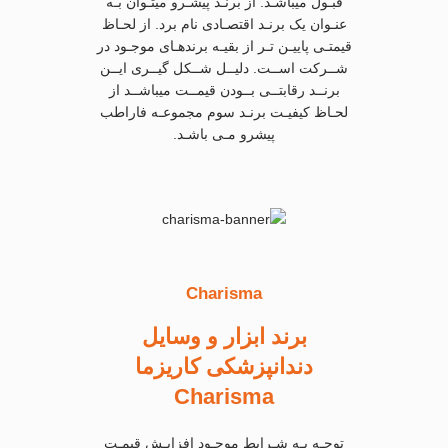
قبـول میباشـد. از برنـد پیشـرو میتـوان بـه
عنـوان یک برنـد اقتصـادی نام برد. از لحـاظ
قیمتـی پاییـن تـر از بقیـه برندهـای موجـود در
شــرکت اســت. دلیــل شــکل گیــری ایــن
برنــد رقابتــی بــودن قیمــت میباشــد از
لحـاظ کیفیـت برنـد سوم مجموعـه فاراطب
پیشرو مـی باشـد.
Charisma
برند ابزار و وسایل
دندانپزشکی کاریزما
Charisma
توجـه بـه شـرایط موجـود افزایـش قیمـت