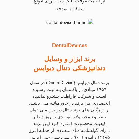
ارائه محصولات با کیفیت، برای انواع
سلیقه و بودجه.
DentalDevices
برند ابزار و وسایل
دندانپزشکی دنتال دیوایس
برنـد دنتال دیوایس (ِDentalDevice) در سـال
۱۹۵۷ میـادی در پاکسـتان بـه ثبـت رسـیده
اسـت و شـرکت فاراطـب پیشـرو نماینـده
انحصـاری ایـن برنـد در خاورمیانـه مـی باشـد.
از ویژگـی هـای برند دنتال دیوایس مـی تـوان
بـه تنـوع محصـولات تولیـدی به روز دنیـا و
کیفیـت محصـولات اشـاره کـرد ایـن برنـد
دارای گواهینامـه هـای متعـددی از جملـه ایـزو
۱۳۴۸۵ ، ایـزو ۹۰۰۱ ، سـی سـی جـی ام پـی