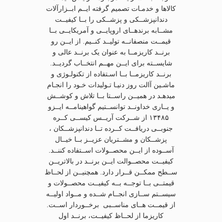
کالاها و خدمـات تصمیم گرفته ایــم ابــزارآلات
دندانپزشــکی و پزشــکی را بــا کیفیــت
مشــابه برندهــای اروپایــی و آمریکایــی بــا
قیمــت منصفانــه تولیــد کنــیم. از ایــن رو
برنــد کاریزمــا به عنوان یک برنــد عالی و
شایســته برای ایــن مهــم انتخــاب گردیــد.
برنــد کاریزمــا بــا اسـتفاده از تکنولـوژی و
ماشـین آالت روز دنیـا تـولیدات خـود را انجـام
میدهـد در همیــن راســتا بــا تلاش و کوشــش
و یــاری خداونــد توانســتیم گواهینامــه ایــزو
۱۳۴۸۵ از شــرکت آریــس کیســی کــره
جنوبــی دریافــت کــرده تــا دندانپزشــکان ،
پزشــکان و مشــتریان عزیــز بــا خیــال
آســوده از ایــن محصــولات اســتفاده کننــد.
کیفیــت محصــوالت ایــن برنــد در بالاتریــن
ســطح ممکــن قــرار دارد. همچنیــن از لحــاظ
قیمتــی بــا توجــه بــه کیفیــت محصــولات و
سیســتم ســازی انجــام شــده و مــواد اولیــه
از قیمــت هــای مناســبی برخــوردار اســت.
کاریزما از لحــاظ کیفیــت، برنــد اول