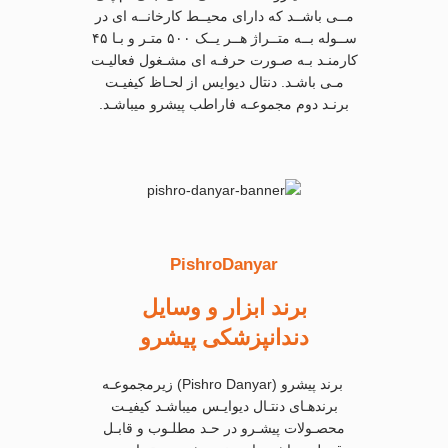
مــی باشــد که دارای محیــط کارخانــه ای در
ســوله بــه متــراژ هــر یــک ۵۰۰ متـر و بـا ۴۵
کارمنـد بـه صـورت حرفـه ای مشـغول فعالیـت
مـی باشـد. دنتال دیوایس از لحـاظ کیفیـت
برنـد دوم مجموعـه فاراطب پیشرو میباشـد.
PishroDanyar
برند ابزار و وسایل
دندانپزشکی پیشرو
برند پیشرو (Pishro Danyar) زیرمجموعـه
برندهـای دنتـال دیوایـس میباشـد کیفیـت
محصـولات پیشـرو در حـد مطلـوب و قابـل