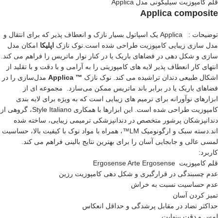
قلم کامپوزیت سیلیکونی مدل Applica
Applica composite
توضیحات : Applica یک اسپاتول بسیار نازک و انعطاف پذیر که برای انتقال و
مدل سازی زیبایی کامپوزیت طراحی شده است.نوک نازک
اپلیکا
امکان مدل
سازی و شکل دهی در فضاهای باریک یا در کنار نوار ماتریس را فراهم می کند.
انتهای کار انعطاف پذیر لایه های کامپوزیتی را به آرامی و با دقت و با تقلید از
اشکال طبیعی دندان تراشیده می کند. نوک نازک
™ Applica
مدل‌سازی را در
فضاهای باریک یا در برابر باند ماتریس ممکن می‌سازد. مجموعه ای از
ابزارهای نوآورانه برای ترمیم های زیبایی است که به ویژه برای لایه بندی
کامپوزیت طراحی شده است. این ابزارها با همکاری Style Italiano، گروهی از
دندانپزشکان پرشور متخصص در دندانپزشکی ترمیمی زیبایی، ساخته شده
اند.دسته سبک و ارگونومیک LM™، همراه با مواد نوک با کیفیت بالا، حساسیت
لمسی عالی و جابجایی آسان را برای بهترین نتایج بالینی فراهم می کند.
کاربرد:
قلم کامپوزیت Ergosense Arte Ergosense
عدم چسبندگی در قرارگیری و شکل دهی کامپوزیت رزین
عدم حساسیت نسبت به خراش
تمیز کردن آسان
حداکثر تضاد در مقابل پرشدگی و حداقل انعکاس
لمس و دقت بینهایت