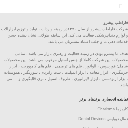
فاراطب پیشرو
شرکت فاراطب پیشرو از سال ۱۳۷۰در زمینه واردات ، تولید و توزیع ابزارالات
و لوازم دندانپزشکی فعالیت می کند. این سابقه طولانی نشان دهنده حسن
خدمات دهی ما و جلب اعتماد مشتریان می باشد.
هدف ما پیشرو بودن در زمینه فعالیت و رهبری بازار می باشد . تمامی
محصولات این شرکت کاملا از جنس استیل مرغوب می باشد. این محصولات
شامل: فورسپس ، الواتور ، قلم های ترمیمی ، قلم های کامپوزیت ، ابزار
جرمگیری ، ابزار معاینه ، ابزار ایمپلنت ، ست رابردم ، سوزنگیر ، هموستات
،ابزار ارتودنسی ، ابزار لابراتوری ، ظروف استیل ، تری قالبگیری و … می
باشد.
نماینده انحصاری برندهای برتر
کاریزما Charisma
دنتال دیوایس Dental Devices