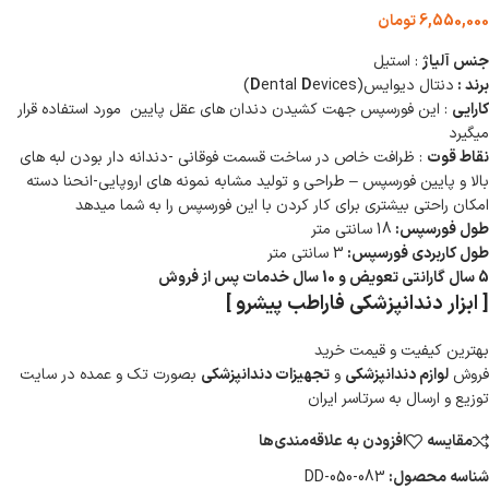
6,550,000
تومان
جنس آلیاژ
: استیل
برند :
دنتال دیوایس(
evices)
D
ental
D
کارایی
: این فورسپس جهت کشیدن دندان های عقل پایین مورد استفاده قرار
میگیرد
نقاط قوت
: ظرافت خاص در ساخت قسمت فوقانی -دندانه دار بودن لبه های
بالا و پایین فورسپس – طراحی و تولید مشابه نمونه های اروپایی-انحنا دسته
امکان راحتی بیشتری برای کار کردن با این فورسپس را به شما میدهد
طول فورسپس:
18 سانتی متر
طول کاربردی فورسپس:
3 سانتی متر
5 سال گارانتی تعویض و 10 سال خدمات پس از فروش
[ ابزار دندانپزشکی فاراطب پیشرو ]
بهترین کیفیت و قیمت خرید
فروش
لوازم دندانپزشکی
و
تجهیزات دندانپزشکی
بصورت تک و عمده در سایت
توزیع و ارسال به سرتاسر ایران
مقایسه
افزودن به علاقه‌مندی‌ها
شناسه محصول:
DD-050-083