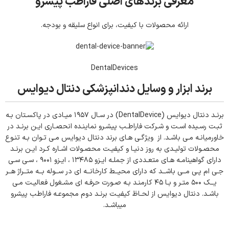
معرفی برندهای اصلی فاراطب پیشرو
ارائه محصولات با کیفیت، برای انواع سلیقه و بودجه.
DentalDevices
برند ابزار و وسایل دندانپزشکی دنتال دیوایس
برنـد دنتال دیوایس (ِDentalDevice) در سـال ۱۹۵۷ میـادی در پاکسـتان بـه
ثبـت رسـیده اسـت و شـرکت فاراطـب پیشـرو نماینـده انحصـاری ایـن برنـد در
خاورمیانـه مـی باشـد. از ویژگـی هـای برند دنتال دیوایس مـی تـوان بـه تنـوع
محصـولات تولیـدی به روز دنیـا و کیفیـت محصـولات اشـاره کـرد ایـن برنـد
دارای گواهینامـه هـای متعـددی از جملـه ایـزو ۱۳۴۸۵ ، ایـزو ۹۰۰۱ ، سـی سـی
جـی ام پـی مــی باشــد که دارای محیــط کارخانــه ای در ســوله بــه متــراژ هــر
یــک ۵۰۰ متـر و بـا ۴۵ کارمنـد بـه صـورت حرفـه ای مشـغول فعالیـت مـی
باشـد. دنتال دیوایس از لحـاظ کیفیـت برنـد دوم مجموعـه فاراطب پیشرو
میباشـد.