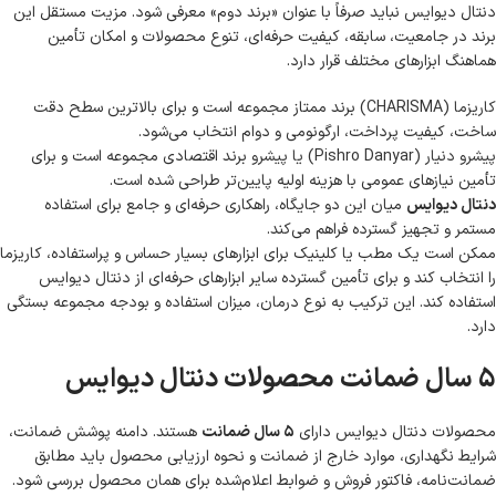
دنتال دیوایس نباید صرفاً با عنوان «برند دوم» معرفی شود. مزیت مستقل این
برند در جامعیت، سابقه، کیفیت حرفه‌ای، تنوع محصولات و امکان تأمین
هماهنگ ابزارهای مختلف قرار دارد.
کاریزما (CHARISMA)
برند ممتاز مجموعه است و برای بالاترین سطح دقت
ساخت، کیفیت پرداخت، ارگونومی و دوام انتخاب می‌شود.
پیشرو دنیار (Pishro Danyar) یا پیشرو
برند اقتصادی مجموعه است و برای
تأمین نیازهای عمومی با هزینه اولیه پایین‌تر طراحی شده است.
دنتال دیوایس
میان این دو جایگاه، راهکاری حرفه‌ای و جامع برای استفاده
مستمر و تجهیز گسترده فراهم می‌کند.
ممکن است یک مطب یا کلینیک برای ابزارهای بسیار حساس و پراستفاده، کاریزما
را انتخاب کند و برای تأمین گسترده سایر ابزارهای حرفه‌ای از دنتال دیوایس
استفاده کند. این ترکیب به نوع درمان، میزان استفاده و بودجه مجموعه بستگی
دارد.
۵ سال ضمانت محصولات دنتال دیوایس
محصولات دنتال دیوایس دارای
۵ سال ضمانت
هستند. دامنه پوشش ضمانت،
شرایط نگهداری، موارد خارج از ضمانت و نحوه ارزیابی محصول باید مطابق
ضمانت‌نامه، فاکتور فروش و ضوابط اعلام‌شده برای همان محصول بررسی شود.