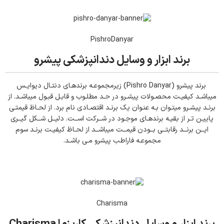
PishroDanyar
برند ابزار و وسایل دندانپزشکی پیشرو
برند پیشرو (Pishro Danyar) زیرمجموعـه برندهـای دنتـال دیوایـس
میباشـد کیفیـت محصـولات پیشـرو در حـد مطلـوب و قابـل قبـول میباشـد. از
برنـد پیشـرو میتـوان بـه عنـوان یک برنـد اقتصـادی نام برد. از لحـاظ قیمتـی
پاییـن تـر از بقیـه برندهـای موجـود در شــرکت اســت. دلیــل شــکل گیــری
ایــن برنــد رقابتــی بــودن قیمــت میباشــد از لحـاظ کیفیـت برنـد سوم
مجموعـه فاراطب پیشرو مـی باشـد.
Charisma