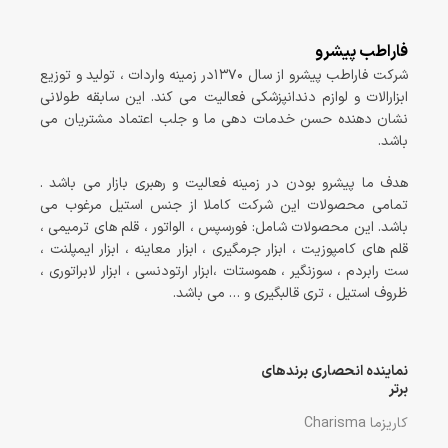
فاراطب پیشرو
شرکت فاراطب پیشرو از سال ۱۳۷۰در زمینه واردات ، تولید و توزیع
ابزارالات و لوازم دندانپزشکی فعالیت می کند. این سابقه طولانی
نشان دهنده حسن خدمات دهی ما و جلب اعتماد مشتریان می
باشد.
هدف ما پیشرو بودن در زمینه فعالیت و رهبری بازار می باشد .
تمامی محصولات این شرکت کاملا از جنس استیل مرغوب می
باشد. این محصولات شامل: فورسپس ، الواتور ، قلم های ترمیمی ،
قلم های کامپوزیت ، ابزار جرمگیری ، ابزار معاینه ، ابزار ایمپلنت ،
ست رابردم ، سوزنگیر ، هموستات ،ابزار ارتودنسی ، ابزار لابراتوری ،
ظروف استیل ، تری قالبگیری و … می باشد.
نماینده انحصاری برندهای
برتر
کاریزما Charisma