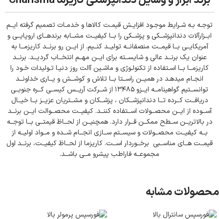
برند ابزار و وسایل دندانپزشکی کاریزما Charisma
توجـه بـه شـرایط موجـود افزایـش قیمـت کالاها و خدمـات تصمیم گرفته ایــم
ابــزارآلات دندانپزشــکی و پزشــکی را بــا کیفیــت مشــابه برندهــای اروپایــی و
آمریکایــی بــا قیمــت منصفانــه تولیــد کنــیم. از ایــن رو برنــد کاریزمــا به
عنوان یک برنــد عالی و شایســته برای ایــن مهــم انتخــاب گردیــد. برنــد
کاریزمــا بــا اسـتفاده از تکنولـوژی و ماشـین آالت روز دنیـا تـولیدات خـود را
انجـام میدهـد در همیــن راســتا بــا تلاش و کوشــش و یــاری خداونــد
توانســتیم گواهینامــه ایــزو ۱۳۴۸۵ از شــرکت آریــس کیســی کــره جنوبــی
دریافــت کــرده تــا دندانپزشــکان ، پزشــکان و مشــتریان عزیــز بــا خیــال
آســوده از ایــن محصــولات اســتفاده کننــد. کیفیــت محصــوالت ایــن برنــد
در بالاتریــن ســطح ممکــن قــرار دارد. همچنیــن از لحــاظ قیمتــی بــا توجــه
بــه کیفیــت محصــولات و سیســتم ســازی انجــام شــده و مــواد اولیــه از
قیمــت هــای مناســبی برخــوردار اســت. کاریزما از لحــاظ کیفیــت، برنــد اول
مجموعــه فاراطب پیشرو مــی باشــد.
محصولات مشابه