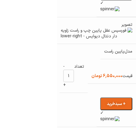
✓
پایین راست
-
6,550,000
تومان
+
+ سبدخرید
✓