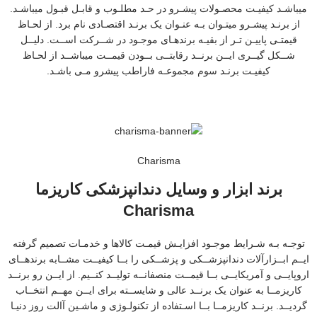
میباشـد کیفیـت محصـولات پیشـرو در حـد مطلـوب و قابـل قبـول میباشـد.
از برنـد پیشـرو میتـوان بـه عنـوان یک برنـد اقتصـادی نام برد. از لحـاظ
قیمتـی پاییـن تـر از بقیـه برندهـای موجـود در شــرکت اســت. دلیــل
شــکل گیــری ایــن برنــد رقابتــی بــودن قیمــت میباشــد از لحـاظ
کیفیـت برنـد سوم مجموعـه فاراطب پیشرو مـی باشـد.
Charisma
برند ابزار و وسایل دندانپزشکی کاریزما
Charisma
توجـه بـه شـرایط موجـود افزایـش قیمـت کالاها و خدمـات تصمیم گرفته
ایــم ابــزارآلات دندانپزشــکی و پزشــکی را بــا کیفیــت مشــابه برندهــای
اروپایــی و آمریکایــی بــا قیمــت منصفانــه تولیــد کنــیم. از ایــن رو برنــد
کاریزمــا به عنوان یک برنــد عالی و شایســته برای ایــن مهــم انتخــاب
گردیــد. برنــد کاریزمــا بــا اسـتفاده از تکنولـوژی و ماشـین آالت روز دنیـا