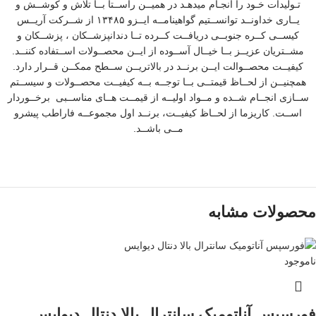
تـولیدات خـود را انجـام میدهـد در همیــن راســتا بــا تلاش و کوشــش و
یــاری خداونــد توانســتیم گواهینامــه ایــزو ۱۳۴۸۵ از شــرکت آریــس
کیســی کــره جنوبــی دریافــت کــرده تــا دندانپزشــکان ، پزشــکان و
مشــتریان عزیــز بــا خیــال آســوده از ایــن محصــولات اســتفاده کننــد.
کیفیــت محصــوالت ایــن برنــد در بالاتریــن ســطح ممکــن قــرار دارد.
همچنیــن از لحــاظ قیمتــی بــا توجــه بــه کیفیــت محصــولات و سیســتم
ســازی انجــام شــده و مــواد اولیــه از قیمــت هــای مناســبی برخــوردار
اســت. کاریزما از لحــاظ کیفیــت، برنــد اول مجموعــه فاراطب پیشرو
مــی باشــد.
محصولات مشابه
ناموجود
فورسپس آناتومیک سانترال بالا دنتال دیوایس