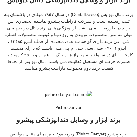
برند ابزار و وسایل دندانپزشکی دنتال دیوایس
برنـد دنتال دیوایس (ِDentalDevice) در سـال ۱۹۵۷ میـادی در پاکسـتان بـه
ثبـت رسـیده اسـت و شـرکت فاراطـب پیشـرو نماینـده انحصـاری ایـن
برنـد در خاورمیانـه مـی باشـد. از ویژگـی هـای برند دنتال دیوایس مـی
تـوان بـه تنـوع محصـولات تولیـدی به روز دنیـا و کیفیـت محصـولات اشـاره
کـرد ایـن برنـد دارای گواهینامـه هـای متعـددی از جملـه ایـزو ۱۳۴۸۵ ،
ایـزو ۹۰۰۱ ، سـی سـی جـی ام پـی مــی باشــد که دارای محیــط
کارخانــه ای در ســوله بــه متــراژ هــر یــک ۵۰۰ متـر و بـا ۴۵ کارمنـد بـه
صـورت حرفـه ای مشـغول فعالیـت مـی باشـد. دنتال دیوایس از لحـاظ
کیفیـت برنـد دوم مجموعـه فاراطب پیشرو میباشـد.
PishroDanyar
برند ابزار و وسایل دندانپزشکی پیشرو
برند پیشرو (Pishro Danyar) زیرمجموعـه برندهـای دنتـال دیوایـس