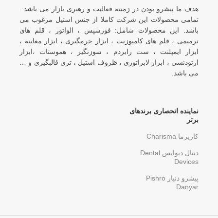
هدف ما پیشرو بودن در زمینه فعالیت و رهبری بازار می باشد .
تمامی محصولات این شرکت کاملا از جنس استیل مرغوب می
باشد. این محصولات شامل: فورسپس ، الواتور ، قلم های
ترمیمی ، قلم های کامپوزیت ، ابزار جرمگیری ، ابزار معاینه ،
ابزار ایمپلنت ، ست رابردم ، سوزنگیر ، هموستات ،ابزار
ارتودنسی ، ابزار لابراتوری ، ظروف استیل ، تری قالبگیری و …
می باشد.
نماینده انحصاری برندهای
برتر
کاریزما Charisma
دنتال دیوایس Dental
Devices
پیشرو دنیار Pishro
Danyar