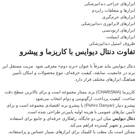
ابزارهای جراحی دندانپزشکی
ابزارها و متعلقات رابردم
ابزارهای جرم‌گیری
ابزارهای لابراتوری دندانپزشکی
ابزارهای ارتودنسی
ابزارهای ایمپلنت
ظروف استیل دندانپزشکی
تفاوت دنتال دیوایس با کاریزما و پیشرو
دنتال دیوایس نباید صرفاً با عنوان «برند دوم» معرفی شود. مزیت مستقل این
برند در جامعیت، سابقه، کیفیت حرفه‌ای، تنوع محصولات و امکان تأمین
هماهنگ ابزارهای مختلف قرار دارد.
کاریزما (CHARISMA)
برند ممتاز مجموعه است و برای بالاترین سطح دقت
ساخت، کیفیت پرداخت، ارگونومی و دوام انتخاب می‌شود.
پیشرو دنیار (Pishro Danyar) یا پیشرو
برند اقتصادی مجموعه است و برای
تأمین نیازهای عمومی با هزینه اولیه پایین‌تر طراحی شده است.
دنتال دیوایس
میان این دو جایگاه، راهکاری حرفه‌ای و جامع برای استفاده
مستمر و تجهیز گسترده فراهم می‌کند.
ممکن است یک مطب یا کلینیک برای ابزارهای بسیار حساس و پراستفاده،