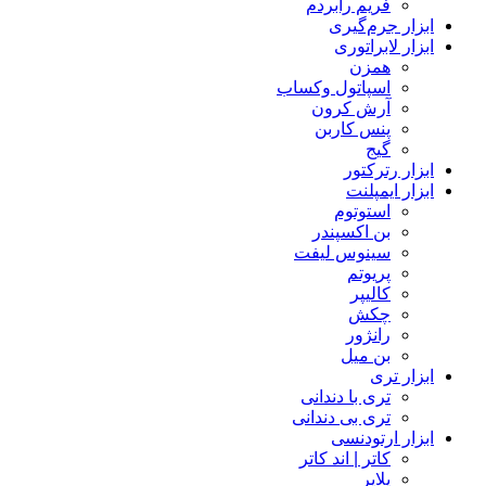
فریم رابردم
ابزار جرم‌گیری
ابزار لابراتوری
همزن
اسپاتول وکساب
آرش کرون
پنس کاربن
گیج
ابزار رترکتور
ابزار ایمپلنت
استوتوم
بن اکسپندر
سینوس لیفت
پریوتم
کالیپر
چکش
رانژور
بن میل
ابزار تری
تری با دندانی
تری بی دندانی
ابزار ارتودنسی
کاتر | اند کاتر
پلایر