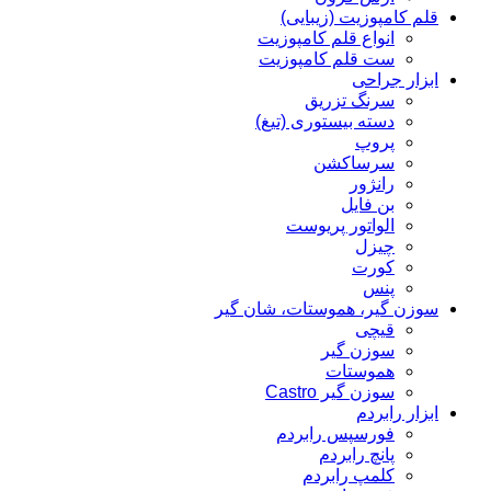
قلم کامپوزیت (زیبایی)
انواع قلم کامپوزیت
ست قلم کامپوزیت
ابزار جراحی
سرنگ تزریق
دسته بیستوری (تیغ)
پروپ
سرساکشن
رانژور
بن فایل
الواتور پریوست
چیزل
کورت
پنس
سوزن گیر، هموستات، شان گیر
قیچی
سوزن گیر
هموستات
سوزن گیر Castro
ابزار رابردم
فورسپس رابردم
پانچ رابردم
کلمپ رابردم