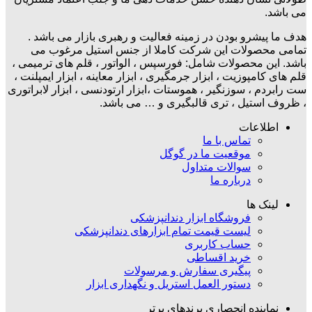
می باشد.
هدف ما پیشرو بودن در زمینه فعالیت و رهبری بازار می باشد .
تمامی محصولات این شرکت کاملا از جنس استیل مرغوب می
باشد. این محصولات شامل: فورسپس ، الواتور ، قلم های ترمیمی ،
قلم های کامپوزیت ، ابزار جرمگیری ، ابزار معاینه ، ابزار ایمپلنت ،
ست رابردم ، سوزنگیر ، هموستات ،ابزار ارتودنسی ، ابزار لابراتوری
، ظروف استیل ، تری قالبگیری و … می باشد.
اطلاعات
تماس با ما
موقعیت ما در گوگل
سوالات متداول
درباره ما
لینک ها
فروشگاه ابزار دندانپزشکی
لیست قیمت تمام ابزارهای دندانپزشکی
حساب کاربری
خرید اقساطی
پیگیری سفارش و مرسولات
دستور العمل استریل و نگهداری ابزار
نماینده انحصاری برندهای برتر