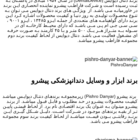
برنـد دنتال دیوایس (ِDentalDevice) در سـال ۱۹۵۷ میـادی در پاکسـتان بـه
ثبـت رسـیده اسـت و شـرکت فاراطـب پیشـرو نماینـده انحصـاری ایـن برنـد
در خاورمیانـه مـی باشـد. از ویژگـی هـای برند دنتال دیوایس مـی تـوان بـه
تنـوع محصـولات تولیـدی به روز دنیـا و کیفیـت محصـولات اشـاره کـرد ایـن
برنـد دارای گواهینامـه هـای متعـددی از جملـه ایـزو ۱۳۴۸۵ ، ایـزو ۹۰۰۱ ،
سـی سـی جـی ام پـی مــی باشــد که دارای محیــط کارخانــه ای در
ســوله بــه متــراژ هــر یــک ۵۰۰ متـر و بـا ۴۵ کارمنـد بـه صـورت حرفـه
ای مشـغول فعالیـت مـی باشـد. دنتال دیوایس از لحـاظ کیفیـت برنـد دوم
مجموعـه فاراطب پیشرو میباشـد.
PishroDanyar
برند ابزار و وسایل دندانپزشکی پیشرو
برند پیشرو (Pishro Danyar) زیرمجموعـه برندهـای دنتـال دیوایـس میباشـد
کیفیـت محصـولات پیشـرو در حـد مطلـوب و قابـل قبـول میباشـد. از برنـد
پیشـرو میتـوان بـه عنـوان یک برنـد اقتصـادی نام برد. از لحـاظ قیمتـی پاییـن
تـر از بقیـه برندهـای موجـود در شــرکت اســت. دلیــل شــکل گیــری ایــن
برنــد رقابتــی بــودن قیمــت میباشــد از لحـاظ کیفیـت برنـد سوم مجموعـه
فاراطب پیشرو مـی باشـد.