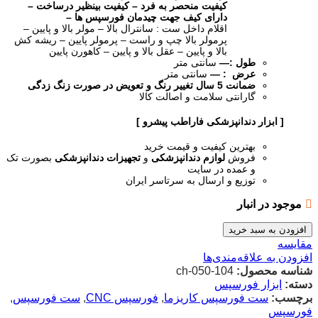
کیفیت منحصر به فرد – کیفیت بینظیر درساخت –
دارای کیف جهت چیدمان فورسپس ها –
اقلام داخل ست : سانترال بالا – مولر بالا و پایین –
پرمولر بالا چپ و راست – پرمولر پایین – ریشه کش
بالا و پایین – عقل بالا و پایین – کاهورن پایین
طول :—
سانتی متر
عرض : —
سانتی متر
ضمانت 5 سال تغییر رنگ و تعویض در صورت زنگ زدگی
گارانتی سلامت و اصالت کالا
[ ابزار دندانپزشکی فاراطب پیشرو ]
بهترین کیفیت و قیمت خرید
فروش
لوازم دندانپزشکی
و
تجهیزات دندانپزشکی
بصورت تک
و عمده در سایت
توزیع و ارسال به سرتاسر ایران
موجود در انبار
افزودن به سبد خرید
مقایسه
افزودن به علاقه‌مندی‌ها
شناسه محصول:
ch-050-104
دسته:
ابزار فورسپس
برچسب:
ست فورسپس کاریزما
,
فورسپس CNC
,
ست فورسپس
,
فورسپس