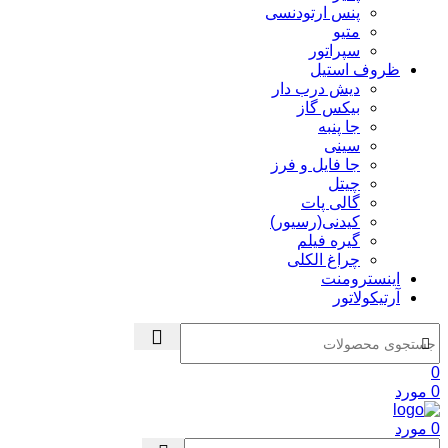
پنس ارتودنسی
متیو
سپراتور
ظروف استیل
دیش درب دار
بیکس گاز
جا پنبه
سینی
جا فایل و فرز
چیتل
گالی پات
کیدنی(رسیور)
گیره فیلم
چراغ الکلی
اینسترومنت
آرتیکولاتور
0
0
مورد
0
مورد