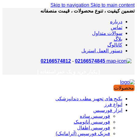
Skip to navigation
Skip to main content
تضمین کیفیت ، تنوع محصولات ، قیمت منصفانه
درباره
تماس
سوالات متداول
بلاگ
کاتالوگ
دستور العمل استریل
02166574812
-
02166574845
[ یکبار خرید و یک عمر استفاده ]
محصولات
پکیج های تجهیز مطب دندانپزشکی
انواع فرز
ابزار فورسپس
فورسپس ساده
فورسپس آناتومیک
فورسپس اطفال
فیزیک فورسپس (آتراماتیک)