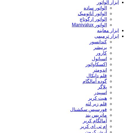
ابزار الواتور
الواتور ساده
الواتور آناتومیک
الواتور ارگوتاچ
الواتور Manivalux
ابزار معاینه
ابزار ترمیمی
کندانسور
برنیشر
کارور
اسپاتول
اکسکاواتور
اندومتر
قلم دایکال
گوده آمالگام
پلاگر
اسپیدر
هیت کریر
قلم زیر لثه
فورسپس سکشنال
ماتریس بند
آمالگام کریر
ام تی ای کریر
آرش کرون