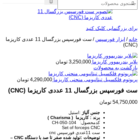
برای بزرگنمایی کلیک کنید
خانه
/
ابزار فورسپس
/
ست فورسپس بزرگسال 11 عددی کاریزما
(CNC)
پلایر بندریموور کاریزما
3,250,000
تومان
بازگشت به محصولات
پریوتوم فلکسیبل تیتانیومی منحنی کاریزما
4,290,000
تومان
ست فورسپس بزرگسال 11 عددی کاریزما (CNC)
54,750,000
تومان
جنس آلیاژ
:استیل
برند : کاریزما ( Charisma )
کدمحصول: CH-050-104
Set of forceps CNC
ست 11عددی فورسپس cnc
توضیحات
:تولید شده صفر تا صد با دستگاه CNC –