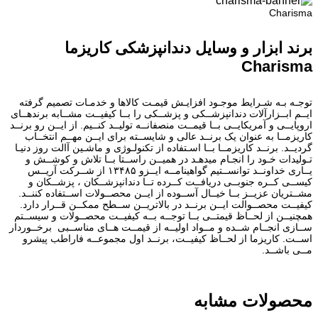
Charisma
برند ابزار و وسایل دندانپزشکی کاریزما
Charisma
توجـه بـه شـرایط موجـود افزایـش قیمـت کالاها و خدمـات تصمیم گرفته
ایــم ابــزارآلات دندانپزشــکی و پزشــکی را بــا کیفیــت مشــابه برندهــای
اروپایــی و آمریکایــی بــا قیمــت منصفانــه تولیــد کنــیم. از ایــن رو برنــد
کاریزمــا به عنوان یک برنــد عالی و شایســته برای ایــن مهــم انتخــاب
گردیــد. برنــد کاریزمــا بــا اسـتفاده از تکنولـوژی و ماشـین آالت روز دنیـا
تـولیدات خـود را انجـام میدهـد در همیــن راســتا بــا تلاش و کوشــش و
یــاری خداونــد توانســتیم گواهینامــه ایــزو ۱۳۴۸۵ از شــرکت آریــس
کیســی کــره جنوبــی دریافــت کــرده تــا دندانپزشــکان ، پزشــکان و
مشــتریان عزیــز بــا خیــال آســوده از ایــن محصــولات اســتفاده کننــد.
کیفیــت محصــوالت ایــن برنــد در بالاتریــن ســطح ممکــن قــرار دارد.
همچنیــن از لحــاظ قیمتــی بــا توجــه بــه کیفیــت محصــولات و سیســتم
ســازی انجــام شــده و مــواد اولیــه از قیمــت هــای مناســبی برخــوردار
اســت. کاریزما از لحــاظ کیفیــت، برنــد اول مجموعــه فاراطب پیشرو
مــی باشــد.
محصولات مشابه