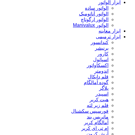
ابزار الواتور
الواتور ساده
الواتور آناتومیک
الواتور ارگوتاچ
الواتور Manivalux
ابزار معاینه
ابزار ترمیمی
کندانسور
برنیشر
کارور
اسپاتول
اکسکاواتور
اندومتر
قلم دایکال
گوده آمالگام
پلاگر
اسپیدر
هیت کریر
قلم زیر لثه
فورسپس سکشنال
ماتریس بند
آمالگام کریر
ام تی ای کریر
آرش کرون