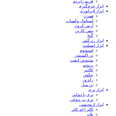
فریم رابردم
ابزار جرم‌گیری
ابزار لابراتوری
همزن
اسپاتول وکساب
آرش کرون
پنس کاربن
گیج
ابزار رترکتور
ابزار ایمپلنت
استوتوم
بن اکسپندر
سینوس لیفت
پریوتم
کالیپر
چکش
رانژور
بن میل
ابزار تری
تری با دندانی
تری بی دندانی
ابزار ارتودنسی
کاتر | اند کاتر
پلایر