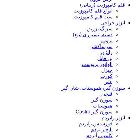
قلم کامپوزیت (زیبایی)
انواع قلم کامپوزیت
ست قلم کامپوزیت
ابزار جراحی
سرنگ تزریق
دسته بیستوری (تیغ)
پروپ
سرساکشن
رانژور
بن فایل
الواتور پریوست
چیزل
کورت
پنس
سوزن گیر، هموستات، شان گیر
قیچی
سوزن گیر
هموستات
سوزن گیر Castro
ابزار رابردم
فورسپس رابردم
پانچ رابردم
کلمپ رابردم