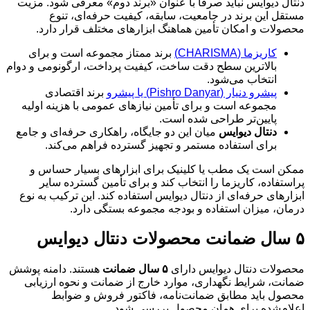
دنتال دیوایس نباید صرفاً با عنوان «برند دوم» معرفی شود. مزیت
مستقل این برند در جامعیت، سابقه، کیفیت حرفه‌ای، تنوع
محصولات و امکان تأمین هماهنگ ابزارهای مختلف قرار دارد.
کاریزما (CHARISMA)
برند ممتاز مجموعه است و برای
بالاترین سطح دقت ساخت، کیفیت پرداخت، ارگونومی و دوام
انتخاب می‌شود.
پیشرو دنیار (Pishro Danyar) یا پیشرو
برند اقتصادی
مجموعه است و برای تأمین نیازهای عمومی با هزینه اولیه
پایین‌تر طراحی شده است.
دنتال دیوایس
میان این دو جایگاه، راهکاری حرفه‌ای و جامع
برای استفاده مستمر و تجهیز گسترده فراهم می‌کند.
ممکن است یک مطب یا کلینیک برای ابزارهای بسیار حساس و
پراستفاده، کاریزما را انتخاب کند و برای تأمین گسترده سایر
ابزارهای حرفه‌ای از دنتال دیوایس استفاده کند. این ترکیب به نوع
درمان، میزان استفاده و بودجه مجموعه بستگی دارد.
۵ سال ضمانت محصولات دنتال دیوایس
محصولات دنتال دیوایس دارای
۵ سال ضمانت
هستند. دامنه پوشش
ضمانت، شرایط نگهداری، موارد خارج از ضمانت و نحوه ارزیابی
محصول باید مطابق ضمانت‌نامه، فاکتور فروش و ضوابط
اعلام‌شده برای همان محصول بررسی شود.