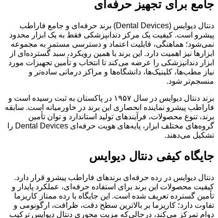
جامع برای تجهیز حرفه‌ای
دنتال دیوایس (Dental Devices) برند حرفه‌ای و جامع فاراطب
پیشرو است. کیفیت یک مرکز دندانپزشکی فقط به یک ابزار محدود
نمی‌شود؛ هماهنگی، قابلیت اعتماد و دسترسی مستمر به مجموعه
ابزارها نیز اهمیت دارد. این برند با همین رویکرد، سبد گسترده‌ای از
ابزار دندانپزشکی را عرضه می‌کند تا انتخاب و تأمین تجهیزات مورد
نیاز مطب‌ها، کلینیک‌ها، دانشگاه‌ها و مراکز درمانی ساده‌تر و
منسجم‌تر شود.
برند دنتال دیوایس در سال ۱۹۵۷ در پاکستان به ثبت رسیده است و
فاراطب پیشرو نماینده انحصاری این برند در خاورمیانه است. سابقه
برند، تنوع محصولات، فرآیندهای تولید استاندارد و توان تأمین
گروه‌های مختلف ابزار، پایه‌های هویت حرفه‌ای Dental Devices را
تشکیل می‌دهند.
جایگاه کیفی دنتال دیوایس
دنتال دیوایس در رده حرفه‌ای برندهای فاراطب پیشرو قرار دارد.
کیفیت محصولات این برند برای استفاده حرفه‌ای، عملکرد پایدار و
تأمین گسترده تعریف شده است. این جایگاه با رده ممتاز کاریزما
تفاوت دارد؛ کاریزما بر بالاترین سطح دقت، ظرافت، ارگونومی و
دوام تمرکز می‌کند، درحالی‌که مزیت محوری دنتال دیوایس ترکیب