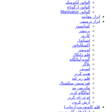
الواتور آناتومیک
الواتور ارگوتاچ
الواتور Manivalux
ابزار معاینه
ابزار ترمیمی
کندانسور
برنیشر
کارور
اسپاتول
اکسکاواتور
اندومتر
قلم دایکال
گوده آمالگام
پلاگر
اسپیدر
هیت کریر
قلم زیر لثه
فورسپس سکشنال
ماتریس بند
آمالگام کریر
ام تی ای کریر
آرش کرون
قلم کامپوزیت (زیبایی)
انواع قلم کامپوزیت