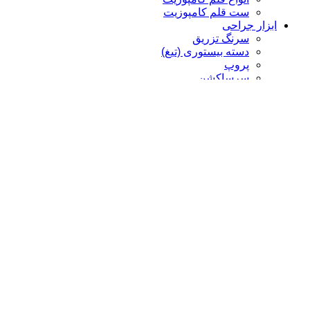
ست قلم کامپوزیت
ابزار جراحی
سرنگ تزریق
دسته بیستوری (تیغ)
پروپ
سرساکشن
رانژور
بن فایل
الواتور پریوست
چیزل
کورت
پنس
سوزن گیر، هموستات، شان گیر
قیچی
سوزن گیر
هموستات
سوزن گیر Castro
ابزار رابردم
فورسپس رابردم
پانچ رابردم
کلمپ رابردم
فریم رابردم
ابزار جرم‌گیری