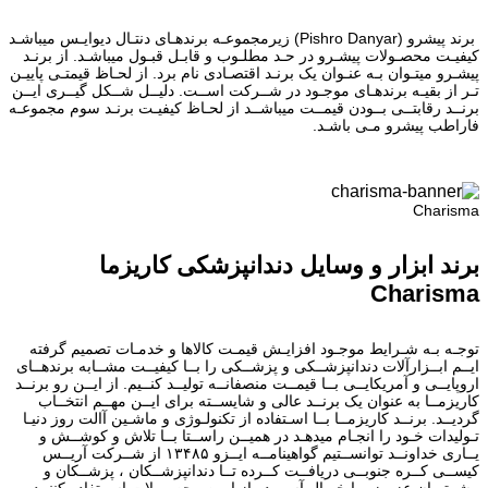
برند پیشرو (Pishro Danyar) زیرمجموعـه برندهـای دنتـال دیوایـس میباشـد
کیفیـت محصـولات پیشـرو در حـد مطلـوب و قابـل قبـول میباشـد. از برنـد
پیشـرو میتـوان بـه عنـوان یک برنـد اقتصـادی نام برد. از لحـاظ قیمتـی پاییـن
تـر از بقیـه برندهـای موجـود در شــرکت اســت. دلیــل شــکل گیــری ایــن
برنــد رقابتــی بــودن قیمــت میباشــد از لحـاظ کیفیـت برنـد سوم مجموعـه
فاراطب پیشرو مـی باشـد.
Charisma
برند ابزار و وسایل دندانپزشکی کاریزما
Charisma
توجـه بـه شـرایط موجـود افزایـش قیمـت کالاها و خدمـات تصمیم گرفته
ایــم ابــزارآلات دندانپزشــکی و پزشــکی را بــا کیفیــت مشــابه برندهــای
اروپایــی و آمریکایــی بــا قیمــت منصفانــه تولیــد کنــیم. از ایــن رو برنــد
کاریزمــا به عنوان یک برنــد عالی و شایســته برای ایــن مهــم انتخــاب
گردیــد. برنــد کاریزمــا بــا اسـتفاده از تکنولـوژی و ماشـین آالت روز دنیـا
تـولیدات خـود را انجـام میدهـد در همیــن راســتا بــا تلاش و کوشــش و
یــاری خداونــد توانســتیم گواهینامــه ایــزو ۱۳۴۸۵ از شــرکت آریــس
کیســی کــره جنوبــی دریافــت کــرده تــا دندانپزشــکان ، پزشــکان و
مشــتریان عزیــز بــا خیــال آســوده از ایــن محصــولات اســتفاده کننــد.