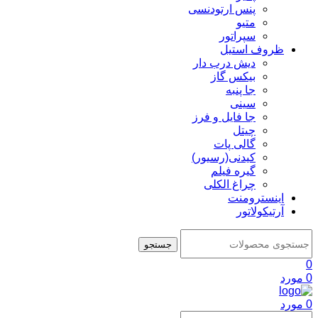
پنس ارتودنسی
متیو
سپراتور
ظروف استیل
دیش درب دار
بیکس گاز
جا پنبه
سینی
جا فایل و فرز
چیتل
گالی پات
کیدنی(رسیور)
گیره فیلم
چراغ الکلی
اینسترومنت
آرتیکولاتور
جستجو
0
0
مورد
0
مورد