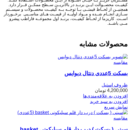
کیفیــت محصــوالت ایــن برنــد در بالاتریــن ســطح ممکــن قــرار دارد.
همچنیــن از لحــاظ قیمتــی بــا توجــه بــه کیفیــت محصــولات و سیســتم
ســازی انجــام شــده و مــواد اولیــه از قیمــت هــای مناســبی برخــوردار
اســت. کاریزما از لحــاظ کیفیــت، برنــد اول مجموعــه فاراطب پیشرو
مــی باشــد.
محصولات مشابه
مقایسه
بسکت 5عددی دنتال دیوایس
ظروف استیل
4,200,000
تومان
افزودن به علاقه‌مندی‌ها
افزودن به سبد خرید
نمایش سریع
مقایسه
سینی ( بسکت ) درب دار قلم سیلیکونی basket