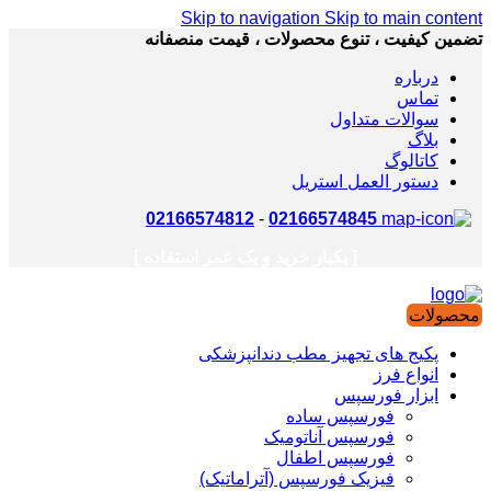
Skip to navigation
Skip to main content
تضمین کیفیت ، تنوع محصولات ، قیمت منصفانه
درباره
تماس
سوالات متداول
بلاگ
کاتالوگ
دستور العمل استریل
02166574812
-
02166574845
[ یکبار خرید و یک عمر استفاده ]
محصولات
پکیج های تجهیز مطب دندانپزشکی
انواع فرز
ابزار فورسپس
فورسپس ساده
فورسپس آناتومیک
فورسپس اطفال
فیزیک فورسپس (آتراماتیک)