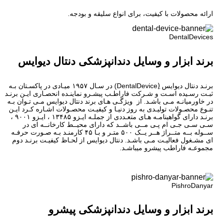
ارائه محصولات با کیفیت، برای انواع سلیقه و بودجه.
DentalDevices
برند ابزار و وسایل دندانپزشکی دنتال دیوایس
برنـد دنتال دیوایس (ِDentalDevice) در سـال ۱۹۵۷ میـادی در پاکسـتان بـه
ثبـت رسـیده اسـت و شـرکت فاراطـب پیشـرو نماینـده انحصـاری ایـن برنـد
در خاورمیانـه مـی باشـد. از ویژگـی هـای برند دنتال دیوایس مـی تـوان بـه
تنـوع محصـولات تولیـدی به روز دنیـا و کیفیـت محصـولات اشـاره کـرد ایـن
برنـد دارای گواهینامـه هـای متعـددی از جملـه ایـزو ۱۳۴۸۵ ، ایـزو ۹۰۰۱ ،
سـی سـی جـی ام پـی مــی باشــد که دارای محیــط کارخانــه ای در
ســوله بــه متــراژ هــر یــک ۵۰۰ متـر و بـا ۴۵ کارمنـد بـه صـورت حرفـه
ای مشـغول فعالیـت مـی باشـد. دنتال دیوایس از لحـاظ کیفیـت برنـد دوم
مجموعـه فاراطب پیشرو میباشـد.
PishroDanyar
برند ابزار و وسایل دندانپزشکی پیشرو