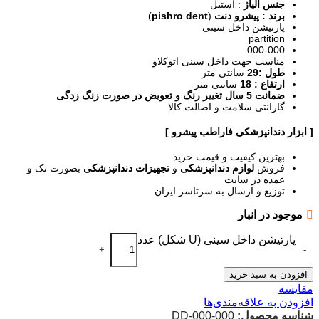
جنس آلیاژ
: استیل
برند : پیشرو دنت
(
pishro dent
)
پارتیشن داخل سینی
partition
000-000
مناسب جهت داخل سینی اتوکلاو
طول :29
سانتی متر
ارتفاع : 18
سانتی متر
ضمانت 5 سال تغییر رنگ و تعویض در صورت زنگ زدگی
گارانتی سلامت و اصالت کالا
[ ابزار دندانپزشکی فاراطب پیشرو ]
بهترین کیفیت و قیمت خرید
فروش
لوازم دندانپزشکی
و
تجهیزات دندانپزشکی
بصورت تک و
عمده در سایت
توزیع و ارسال به سرتاسر ایران
موجود در انبار
پارتیشن داخل سینی (U شکل) عدد
+
-
افزودن به سبد خرید
مقایسه
افزودن به علاقه‌مندی‌ها
شناسه محصول:
DD-000-000