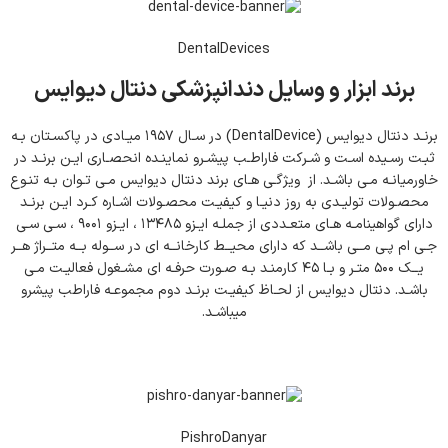
DentalDevices
برند ابزار و وسایل دندانپزشکی دنتال دیوایس
برنـد دنتال دیوایس (ِDentalDevice) در سـال ۱۹۵۷ میـادی در پاکسـتان بـه
ثبـت رسـیده اسـت و شـرکت فاراطـب پیشـرو نماینـده انحصـاری ایـن برنـد در
خاورمیانـه مـی باشـد. از ویژگـی هـای برند دنتال دیوایس مـی تـوان بـه تنـوع
محصـولات تولیـدی به روز دنیـا و کیفیـت محصـولات اشـاره کـرد ایـن برنـد
دارای گواهینامـه هـای متعـددی از جملـه ایـزو ۱۳۴۸۵ ، ایـزو ۹۰۰۱ ، سـی سـی
جـی ام پـی مــی باشــد که دارای محیــط کارخانــه ای در ســوله بــه متــراژ هــر
یــک ۵۰۰ متـر و بـا ۴۵ کارمنـد بـه صـورت حرفـه ای مشـغول فعالیـت مـی
باشـد. دنتال دیوایس از لحـاظ کیفیـت برنـد دوم مجموعـه فاراطب پیشرو
میباشـد.
PishroDanyar