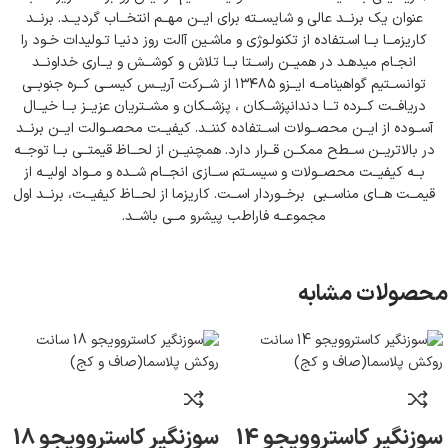
عنوان یک برنــد عالی و شایســته برای ایــن مهــم انتخــاب گردیــد. برنــد
کاریزمــا بــا اسـتفاده از تکنولـوژی و ماشـین آالت روز دنیـا تـولیدات خـود را
انجـام میدهـد در همیــن راســتا بــا تلاش و کوشــش و یــاری خداونــد
توانســتیم گواهینامــه ایــزو ۱۳۴۸۵ از شــرکت آریــس کیســی کــره جنوبــی
دریافــت کــرده تــا دندانپزشــکان ، پزشــکان و مشــتریان عزیــز بــا خیــال
آســوده از ایــن محصــولات اســتفاده کننــد. کیفیــت محصــوالت ایــن برنــد
در بالاتریــن ســطح ممکــن قــرار دارد. همچنیــن از لحــاظ قیمتــی بــا توجــه
بــه کیفیــت محصــولات و سیســتم ســازی انجــام شــده و مــواد اولیــه از
قیمــت هــای مناســبی برخــوردار اســت. کاریزما از لحــاظ کیفیــت، برنــد اول
مجموعــه فاراطب پیشرو مــی باشــد.
محصولات مشابه
سوزنگیر کاستروویجو 14
سوزنگیر کاستروویجو 18