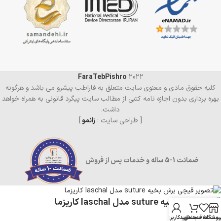
FaraTebPishro
2022
کلیه حقوق مادی و معنوی سایت متعلق به فاراطب پیشرو می باشد و هرگونه
بهره برداری بدون اجازه نامه کتبی از مطالب سایت پیگرد قانونی به همراه خواهد
داشت.
[ طراحی سایت :
زانمو
]
ضمانت 1-5 ساله و خدمات پس از فروش
قیچی برش بخیه suture مدل laschal کاریزما
روشگاه
ست علاقه‌مندی
سبد خرید
حساب کاربری من