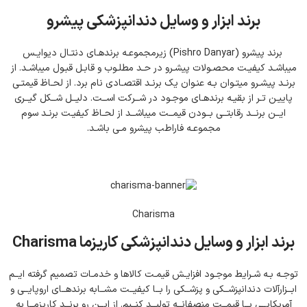
برند ابزار و وسایل دندانپزشکی پیشرو
برند پیشرو (Pishro Danyar) زیرمجموعـه برندهـای دنتـال دیوایـس
میباشـد کیفیـت محصـولات پیشـرو در حـد مطلـوب و قابـل قبـول میباشـد. از
برنـد پیشـرو میتـوان بـه عنـوان یک برنـد اقتصـادی نام برد. از لحـاظ قیمتـی
پاییـن تـر از بقیـه برندهـای موجـود در شــرکت اســت. دلیــل شــکل گیــری
ایــن برنــد رقابتــی بــودن قیمــت میباشــد از لحـاظ کیفیـت برنـد سوم
مجموعـه فاراطب پیشرو مـی باشـد.
Charisma
برند ابزار و وسایل دندانپزشکی کاریزما Charisma
توجـه بـه شـرایط موجـود افزایـش قیمـت کالاها و خدمـات تصمیم گرفته ایــم
ابــزارآلات دندانپزشــکی و پزشــکی را بــا کیفیــت مشــابه برندهــای اروپایــی و
آمریکایــی بــا قیمــت منصفانــه تولیــد کنــیم. از ایــن رو برنــد کاریزمــا به