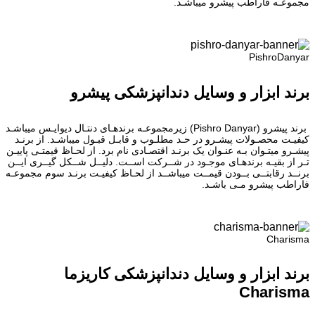
مجموعـه فاراطب پیشرو میباشـد.
PishroDanyar
برند ابزار و وسایل دندانپزشکی پیشرو
برند پیشرو (Pishro Danyar) زیرمجموعـه برندهـای دنتـال دیوایـس میباشـد
کیفیـت محصـولات پیشـرو در حـد مطلـوب و قابـل قبـول میباشـد. از برنـد
پیشـرو میتـوان بـه عنـوان یک برنـد اقتصـادی نام برد. از لحـاظ قیمتـی پاییـن
تـر از بقیـه برندهـای موجـود در شــرکت اســت. دلیــل شــکل گیــری ایــن
برنــد رقابتــی بــودن قیمــت میباشــد از لحـاظ کیفیـت برنـد سوم مجموعـه
فاراطب پیشرو مـی باشـد.
Charisma
برند ابزار و وسایل دندانپزشکی کاریزما
Charisma