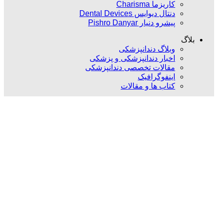
کاریزما Charisma
دنتال دیوایس Dental Devices
پیشرو دنیار Pishro Danyar
بلاگ
وبلاگ دندانپزشکی
اخبار دندانپزشکی و پزشکی
مقالات تخصصی دندانپزشکی
اینفوگرافیک
کتاب ها و مقالات
مارا در شبکه های اجتماعی دنبال کنید
FaraTebPishro
2022
کلیه حقوق مادی و معنوی سایت متعلق به فاراطب پیشرو می باشد
و هرگونه بهره برداری بدون اجازه نامه کتبی از مطالب سایت پیگرد
قانونی به همراه خواهد داشت.
[ طراحی سایت :
زانمو
]
ضمانت 1-5 ساله و خدمات پس از فروش
بستن