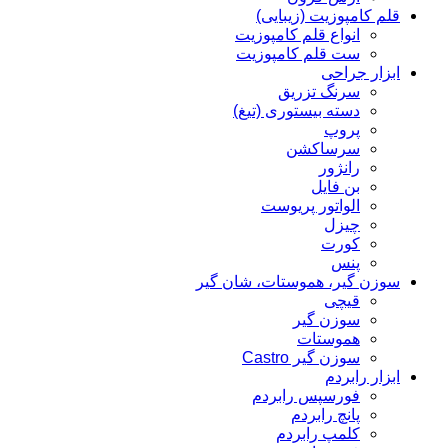
قلم کامپوزیت (زیبایی)
انواع قلم کامپوزیت
ست قلم کامپوزیت
ابزار جراحی
سرنگ تزریق
دسته بیستوری (تیغ)
پروپ
سرساکشن
رانژور
بن فایل
الواتور پریوست
چیزل
کورت
پنس
سوزن گیر، هموستات، شان گیر
قیچی
سوزن گیر
هموستات
سوزن گیر Castro
ابزار رابردم
فورسپس رابردم
پانچ رابردم
کلمپ رابردم