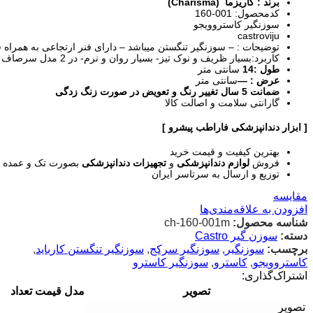
برند : کاریزما (Charisma)
کدمحصول: 001-160
سوزنگیر کاستروویجو
castroviju
توضیحات : – سوزنگیر تنگستن میباشد – دارای فنر ارتجاعی به همراه 
کاربرد:بسیار ظریف و نوک تیز- بسیار روان و نرم- در 2 مدل سرصاف و سرکج
طول :14
سانتی متر
عرض : —
سانتی متر
ضمانت 5 سال تغییر رنگ و تعویض در صورت زنگ زدگی
گارانتی سلامت و اصالت کالا
[ ابزار دندانپزشکی فاراطب پیشرو ]
بهترین کیفیت و قیمت خرید
فروش
لوازم دندانپزشکی
و
تجهیزات دندانپزشکی
بصورت تک و عمده د
توزیع و ارسال به سرتاسر ایران
مقایسه
افزودن به علاقه‌مندی‌ها
شناسه محصول:
ch-160-001m
دسته:
سوزن گیر Castro
برچسب:
سوزنگیر
,
سوزنگیر سرکج
,
سوزنگیر تنگستن کارباید
,
کاستروویجو
,
کاسترو
,
سوزنگیر کاسترو
اشتراک‌گذاری:
تصویر
مدل
قیمت
تعداد