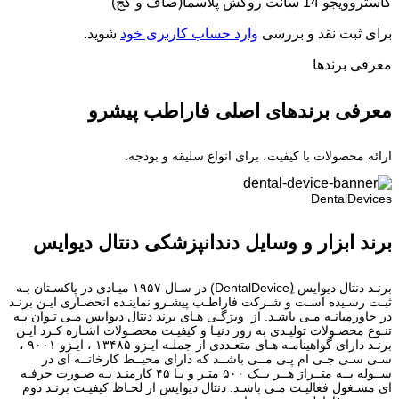
کاستروویجو 14 سانت روکش پلاسما(صاف و کج)”
برای ثبت نقد و بررسی
وارد حساب کاربری خود
شوید.
معرفی برند‌ها
معرفی برندهای اصلی فاراطب پیشرو
ارائه محصولات با کیفیت، برای انواع سلیقه و بودجه.
DentalDevices
برند ابزار و وسایل دندانپزشکی دنتال دیوایس
برنـد دنتال دیوایس (ِDentalDevice) در سـال ۱۹۵۷ میـادی در پاکسـتان بـه
ثبـت رسـیده اسـت و شـرکت فاراطـب پیشـرو نماینـده انحصـاری ایـن برنـد
در خاورمیانـه مـی باشـد. از ویژگـی هـای برند دنتال دیوایس مـی تـوان بـه
تنـوع محصـولات تولیـدی به روز دنیـا و کیفیـت محصـولات اشـاره کـرد ایـن
برنـد دارای گواهینامـه هـای متعـددی از جملـه ایـزو ۱۳۴۸۵ ، ایـزو ۹۰۰۱ ،
سـی سـی جـی ام پـی مــی باشــد که دارای محیــط کارخانــه ای در
ســوله بــه متــراژ هــر یــک ۵۰۰ متـر و بـا ۴۵ کارمنـد بـه صـورت حرفـه
ای مشـغول فعالیـت مـی باشـد. دنتال دیوایس از لحـاظ کیفیـت برنـد دوم