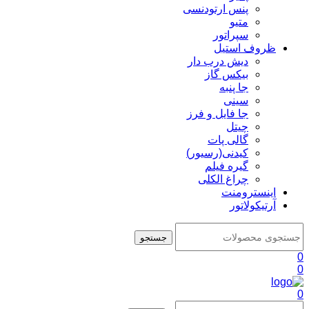
پنس ارتودنسی
متیو
سپراتور
ظروف استیل
دیش درب دار
بیکس گاز
جا پنبه
سینی
جا فایل و فرز
چیتل
گالی پات
کیدنی(رسیور)
گیره فیلم
چراغ الکلی
اینسترومنت
آرتیکولاتور
جستجو
0
0
0