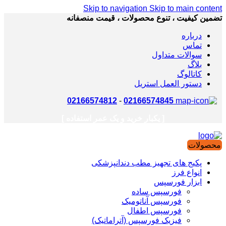
Skip to navigation
Skip to main content
تضمین کیفیت ، تنوع محصولات ، قیمت منصفانه
درباره
تماس
سوالات متداول
بلاگ
کاتالوگ
دستور العمل استریل
02166574812
-
02166574845
[ یکبار خرید و یک عمر استفاده ]
محصولات
پکیج های تجهیز مطب دندانپزشکی
انواع فرز
ابزار فورسپس
فورسپس ساده
فورسپس آناتومیک
فورسپس اطفال
فیزیک فورسپس (آتراماتیک)