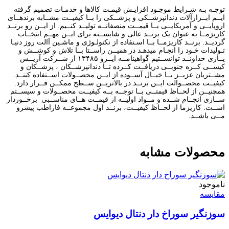
توجـه بـه شـرایط موجـود افزایـش قیمـت کالاها و خدمـات تصمیم گرفته
ایــم ابــزارآلات دندانپزشــکی و پزشــکی را بــا کیفیــت مشــابه برندهــای
اروپایــی و آمریکایــی بــا قیمــت منصفانــه تولیــد کنــیم. از ایــن رو برنــد
کاریزمــا به عنوان یک برنــد عالی و شایســته برای ایــن مهــم انتخــاب
گردیــد. برنــد کاریزمــا بــا اسـتفاده از تکنولـوژی و ماشـین آالت روز دنیـا
تـولیدات خـود را انجـام میدهـد در همیــن راســتا بــا تلاش و کوشــش و
یــاری خداونــد توانســتیم گواهینامــه ایــزو ۱۳۴۸۵ از شــرکت آریــس
کیســی کــره جنوبــی دریافــت کــرده تــا دندانپزشــکان ، پزشــکان و
مشــتریان عزیــز بــا خیــال آســوده از ایــن محصــولات اســتفاده کننــد.
کیفیــت محصــوالت ایــن برنــد در بالاتریــن ســطح ممکــن قــرار دارد.
همچنیــن از لحــاظ قیمتــی بــا توجــه بــه کیفیــت محصــولات و سیســتم
ســازی انجــام شــده و مــواد اولیــه از قیمــت هــای مناســبی برخــوردار
اســت. کاریزما از لحــاظ کیفیــت، برنــد اول مجموعــه فاراطب پیشرو
مــی باشــد.
محصولات مشابه
ناموجود
مقایسه
سوزنگیر سوراخ دار دنتال دیوایس