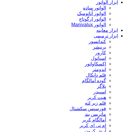
ابزار الواتور
الواتور ساده
الواتور آناتومیک
الواتور ارگوتاچ
الواتور Manivalux
ابزار معاینه
ابزار ترمیمی
کندانسور
برنیشر
کارور
اسپاتول
اکسکاواتور
اندومتر
قلم دایکال
گوده آمالگام
پلاگر
اسپیدر
هیت کریر
قلم زیر لثه
فورسپس سکشنال
ماتریس بند
آمالگام کریر
ام تی ای کریر
آرش کرون