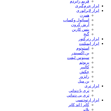
فریم رابردم
ابزار جرم‌گیری
ابزار لابراتوری
همزن
اسپاتول وکساب
آرش کرون
پنس کاربن
گیج
ابزار رترکتور
ابزار ایمپلنت
استوتوم
بن اکسپندر
سینوس لیفت
پریوتم
کالیپر
چکش
رانژور
بن میل
ابزار تری
تری با دندانی
تری بی دندانی
ابزار ارتودنسی
کاتر | اند کاتر
پلایر