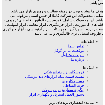
می باشد.
هدف ما پیشرو بودن در زمینه فعالیت و رهبری بازار می باشد .
تمامی محصولات این شرکت کاملا از جنس استیل مرغوب می
باشد. این محصولات شامل: فورسپس ، الواتور ، قلم های ترمیمی ،
قلم های کامپوزیت ، ابزار جرمگیری ، ابزار معاینه ، ابزار ایمپلنت ،
ست رابردم ، سوزنگیر ، هموستات ،ابزار ارتودنسی ، ابزار لابراتوری
، ظروف استیل ، تری قالبگیری و … می باشد.
اطلاعات
تماس با ما
موقعیت ما در گوگل
سوالات متداول
درباره ما
لینک ها
فروشگاه ابزار دندانپزشکی
لیست قیمت تمام ابزارهای دندانپزشکی
حساب کاربری
خرید اقساطی
پیگیری سفارش و مرسولات
دستور العمل استریل و نگهداری ابزار
نماینده انحصاری برندهای برتر