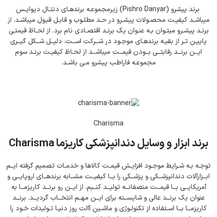
برند پیشرو (Pishro Danyar) زیرمجموعـه برندهـای دنتـال دیوایـس
میباشـد کیفیـت محصـولات پیشـرو در حـد مطلـوب و قابـل قبـول میباشـد. از
برنـد پیشـرو میتـوان بـه عنـوان یک برنـد اقتصـادی نام برد. از لحـاظ قیمتـی
پاییـن تـر از بقیـه برندهـای موجـود در شــرکت اســت. دلیــل شــکل گیــری
ایــن برنــد رقابتــی بــودن قیمــت میباشــد از لحـاظ کیفیـت برنـد سوم
مجموعـه فاراطب پیشرو مـی باشـد.
Charisma
برند ابزار و وسایل دندانپزشکی کاریزما Charisma
توجـه بـه شـرایط موجـود افزایـش قیمـت کالاها و خدمـات تصمیم گرفته ایــم
ابــزارآلات دندانپزشــکی و پزشــکی را بــا کیفیــت مشــابه برندهــای اروپایــی و
آمریکایــی بــا قیمــت منصفانــه تولیــد کنــیم. از ایــن رو برنــد کاریزمــا به
عنوان یک برنــد عالی و شایســته برای ایــن مهــم انتخــاب گردیــد. برنــد
کاریزمــا بــا اسـتفاده از تکنولـوژی و ماشـین آالت روز دنیـا تـولیدات خـود را