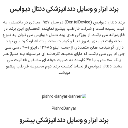
برند ابزار و وسایل دندانپزشکی دنتال دیوایس
برنـد دنتال دیوایس (ِDentalDevice) در سـال ۱۹۵۷ میـادی در پاکسـتان بـه
ثبـت رسـیده اسـت و شـرکت فاراطـب پیشـرو نماینـده انحصـاری ایـن برنـد در
خاورمیانـه مـی باشـد. از ویژگـی هـای برند دنتال دیوایس مـی تـوان بـه تنـوع
محصـولات تولیـدی به روز دنیـا و کیفیـت محصـولات اشـاره کـرد ایـن برنـد
دارای گواهینامـه هـای متعـددی از جملـه ایـزو ۱۳۴۸۵ ، ایـزو ۹۰۰۱ ، سـی سـی
جـی ام پـی مــی باشــد که دارای محیــط کارخانــه ای در ســوله بــه متــراژ هــر
یــک ۵۰۰ متـر و بـا ۴۵ کارمنـد بـه صـورت حرفـه ای مشـغول فعالیـت مـی
باشـد. دنتال دیوایس از لحـاظ کیفیـت برنـد دوم مجموعـه فاراطب پیشرو
میباشـد.
PishroDanyar
برند ابزار و وسایل دندانپزشکی پیشرو