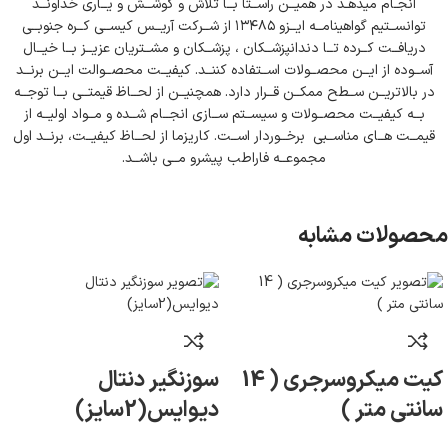
انجـام میدهـد در همیــن راســتا بــا تلاش و کوشــش و یــاری خداونــد
توانســتیم گواهینامــه ایــزو ۱۳۴۸۵ از شــرکت آریــس کیســی کــره جنوبــی
دریافــت کــرده تــا دندانپزشــکان ، پزشــکان و مشــتریان عزیــز بــا خیــال
آســوده از ایــن محصــولات اســتفاده کننــد. کیفیــت محصــوالت ایــن برنــد
در بالاتریــن ســطح ممکــن قــرار دارد. همچنیــن از لحــاظ قیمتــی بــا توجــه
بــه کیفیــت محصــولات و سیســتم ســازی انجــام شــده و مــواد اولیــه از
قیمــت هــای مناســبی برخــوردار اســت. کاریزما از لحــاظ کیفیــت، برنــد اول
مجموعــه فاراطب پیشرو مــی باشــد.
محصولات مشابه
کیت میکروسرجری ( 14
سوزنگیر دنتال
سانتی متر )
دیوایس(2سایز)