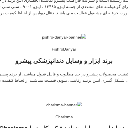
De) در سـال ۱۹۵۷ میـادی در پاکسـتان بـه ثبـت رسـیده اسـت و شـرکت فاراطـب پیشـرو نماینـده انحصـا
محصـولات تولیـدی به روز دنیـا و کی
PishroDanyar
برند ابزار و وسایل دندانپزشکی پیشرو
 دیوایـس میباشـد کیفیـت محصـولات پیشـرو در حـد مطلـوب و قابـل قبـول میباشـد. از برنـد
ل شــکل گیــری ایــن برنــد رقابتــی بــودن قیمــت میباشــد از لحـاظ کیفیـ
Charisma