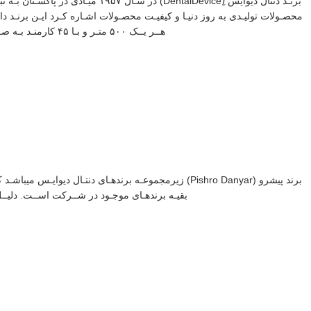
برنـد دنتال دیوایس (ِntalDevice
هــر یــک ۵۰۰ متـر و بـا ۴۵ کارمنـد بـه صـورت حرفـه ای مشـغول فعالیـت مـی باشـد. دنتال دیوایس از لحـاظ کیفیـت برنـد دوم مجموعـه فاراطب پیشرو میباشـد.
برند پیشرو (Pishro Danyar) زیرمجموعـه برندهـای دنتـال
بقیـه برندهـای موجـود در شــرکت اســت. دلیــ