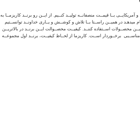
یکایــی بــا قیمــت منصفانــه تولیــد کنــیم. از ایــن رو برنــد کاریزمــا به
ـام میدهـد در همیــن راســتا بــا تلاش و کوشــش و یــاری خداونــد توانســتیم
ده از ایــن محصــولات اســتفاده کننــد. کیفیــت محصــوالت ایــن برنــد در بالاتریــن
 مناســبی برخــوردار اســت. کاریزما از لحــاظ کیفیــت، برنــد اول مجموعــه