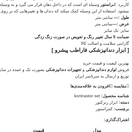
کاربرد: کن
راستور
وسیله ای است که در داخل دهان قرار می گیرد و به وسیله
میشود. استفاده از این وسیله کمک میکند که دندان ها و تغییرهایی که بر روی آ
طول :—
سانتی متر
عرض :—
سانتی متر
سایز: تک سایز
ضمانت 5 سال تغییر رنگ و تعویض در صورت زنگ زدگی
گارانتی سلامت و اصالت کالا
[ ابزار دندانپزشکی فاراطب پیشرو ]
بهترین کیفیت و قیمت خرید
فروش
لوازم دندانپزشکی
و
تجهیزات دندانپزشکی
بصورت تک و عمده در سای
توزیع و ارسال به سرتاسر ایران
مقایسه
افزودن به علاقه‌مندی‌ها
شناسه محصول:
kontrastor set
دسته:
ابزار رترکتور
برچسب:
کنتراستور
اشتراک‌گذاری:
مدل
قیمت