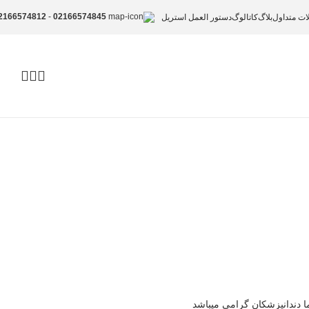
2166574812
-
02166574845
ات متداول
بلاگ
کاتالوگ
دستور العمل استریل