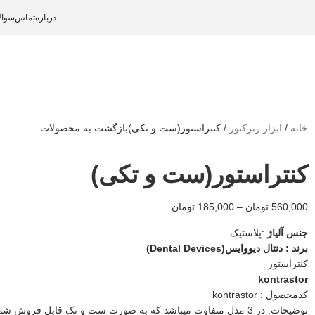
درباره
تماس
سوال
خانه
/
ابزار رترکتور
/
کنتراستور(ست و تکی)
بازگشت به محصولات
کنتراستور(ست و تکی)
560,000
تومان
–
185,000
تومان
جنس آلیاژ
:پلاستیک
برند : دنتال دیووایس(Dental Devices)
کنتراستور
kontrastor
کدمحصول : kontrastor
توضیحات: در 3 مدل متفاوت میباشد که به صورت ست و تک قابل فروش شما دندانپزشکان گرامی میباشد