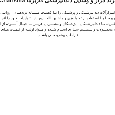
رند ابزار و وسایل دندانپزشکی کاریزما Charisma
رآلات دندانپزشــکی و پزشــکی را بــا کیفیــت مشــابه برندهــای اروپایــی و آمر
یزمــا بــا اسـتفاده از تکنولـوژی و ماشـین آالت روز دنیـا تـولیدات خـود را انج
بــی دریافــت کــرده تــا دندانپزشــکان ، پزشــکان و مشــتریان عزیــز بــا خیــال آســو
ـت محصــولات و سیســتم ســازی انجــام شــده و مــواد اولیــه از قیمــت هــای
فاراطب پیشرو مــی باشــد.