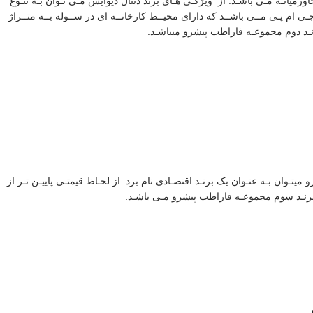
ری ایـن برنـد در خاورمیانـه مـی باشـد. از ویژگـی هـای برند دنتال دیوایس مـی تـوان بـه تنـوع
فیـت محصـولات اشـاره کـرد ایـن برنـد دارای گواهینامـه هـای متعـددی از جملـه ایـزو ۱۳۴۸۵ ، ایـزو ۹۰۰۱ ، سـی سـی جـی ام پـی مــی باشــد که دارای محیــط کارخانــه ای در ســوله بــه متــراژ
 پیشـرو میتـوان بـه عنـوان یک برنـد اقتصـادی نام برد. از لحـاظ قیمتـی پاییـن تـر از
ت برنـد سوم مجموعـه فاراطب پیشرو مـی باشـد.