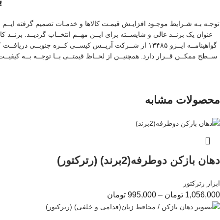
ب
توجـه بـه شـرایط موجـود افزایـش قیمـت کالاها و خدمـات تصمیم گرفته ایــم ابــزا
عنوان یک برنــد عالی و شایســته برای ایــن مهــم انتخــاب گردیــد. برنــد کار
گواهینامــه ایــزو ۱۳۴۸۵ از شــرکت آریــس کیســی کــره جنو
ســطح ممکــن قــرار دارد. همچنیــن از لحــاظ قیمتــی بــا توجــه بــه کیفیـ
محصولات مشابه
دهان بازکن دوطرفه(2برند) (رترکتور)
ابزار رترکتور
1,056,000
تومان
–
995,000
تومان