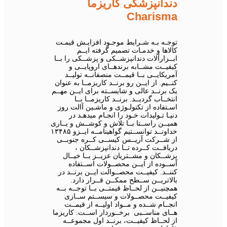
دندانپزشکی کاریزما
Charisma
توجـه بـه شـرایط موجـود افزایـش قیمـت
کالاها و خدمـات تصمیم گرفته ایــم
ابــزارآلات دندانپزشــکی و پزشــکی را بــا
کیفیــت مشــابه برندهــای اروپایــی و
آمریکایــی بــا قیمــت منصفانــه تولیــد
کنــیم. از ایــن رو برنــد کاریزمــا به عنوان
یک برنــد عالی و شایســته برای ایــن مهــم
انتخــاب گردیــد. برنــد کاریزمــا بــا
اسـتفاده از تکنولـوژی و ماشـین آالت روز
دنیـا تـولیدات خـود را انجـام میدهـد در
همیــن راســتا بــا تلاش و کوشــش و یــاری
خداونــد توانســتیم گواهینامــه ایــزو ۱۳۴۸۵
از شــرکت آریــس کیســی کــره جنوبــی
دریافــت کــرده تــا دندانپزشــکان ،
پزشــکان و مشــتریان عزیــز بــا خیــال
آســوده از ایــن محصــولات اســتفاده
کننــد. کیفیــت محصــوالت ایــن برنــد در
بالاتریــن ســطح ممکــن قــرار دارد.
همچنیــن از لحــاظ قیمتــی بــا توجــه بــه
کیفیــت محصــولات و سیســتم ســازی
انجــام شــده و مــواد اولیــه از قیمــت
هــای مناســبی برخــوردار اســت. کاریزما
از لحــاظ کیفیــت، برنــد اول مجموعــه