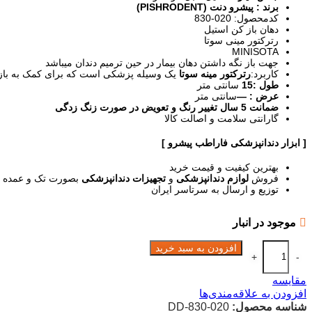
برند : پیشرو دنت (PISHRODENT)
کدمحصول: 020-830
دهان باز کن استیل
رترکتور مینی سوتا
MINISOTA
جهت باز نگه داشتن دهان بیمار در حین ترمیم دندان میباشد
کاربرد:
رترکتور مینه سوتا
یک وسیله پزشکی است که برای کمک به باز نگ
طول :15
سانتی متر
عرض : —
سانتی متر
ضمانت 5 سال تغییر رنگ و تعویض در صورت زنگ زدگی
گارانتی سلامت و اصالت کالا
[ ابزار دندانپزشکی فاراطب پیشرو ]
بهترین کیفیت و قیمت خرید
فروش
لوازم دندانپزشکی
و
تجهیزات دندانپزشکی
بصورت تک و عمده د
توزیع و ارسال به سرتاسر ایران
موجود در انبار
افزودن به سبد خرید
+
-
مقایسه
افزودن به علاقه‌مندی‌ها
شناسه محصول:
DD-830-020