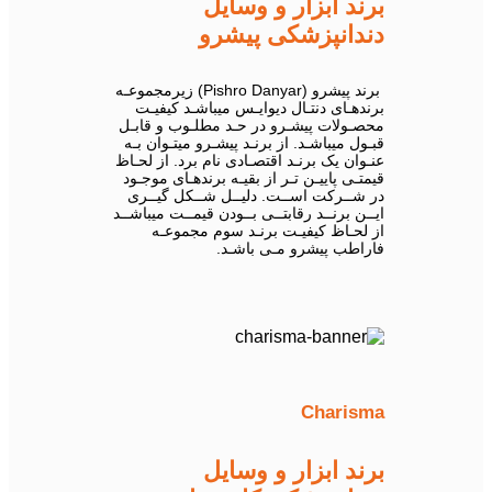
برند ابزار و وسایل
دندانپزشکی پیشرو
برند پیشرو (Pishro Danyar) زیرمجموعـه
برندهـای دنتـال دیوایـس میباشـد کیفیـت
محصـولات پیشـرو در حـد مطلـوب و قابـل
قبـول میباشـد. از برنـد پیشـرو میتـوان بـه
عنـوان یک برنـد اقتصـادی نام برد. از لحـاظ
قیمتـی پاییـن تـر از بقیـه برندهـای موجـود
در شــرکت اســت. دلیــل شــکل گیــری
ایــن برنــد رقابتــی بــودن قیمــت میباشــد
از لحـاظ کیفیـت برنـد سوم مجموعـه
فاراطب پیشرو مـی باشـد.
Charisma
برند ابزار و وسایل