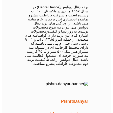
برنـد دنتال دیوایس (ِDentalDevice) در
سـال ۱۹۵۷ میـادی در پاکسـتان بـه ثبـت
رسـیده اسـت و شـرکت فاراطـب پیشـرو
نماینـده انحصـاری ایـن برنـد در خاورمیانـه
مـی باشـد. از ویژگـی هـای برند دنتال
دیوایس مـی تـوان بـه تنـوع محصـولات
تولیـدی به روز دنیـا و کیفیـت محصـولات
اشـاره کـرد ایـن برنـد دارای گواهینامـه هـای
متعـددی از جملـه ایـزو ۱۳۴۸۵ ، ایـزو ۹۰۰۱
، سـی سـی جـی ام پـی مــی باشــد که
دارای محیــط کارخانــه ای در ســوله بــه
متــراژ هــر یــک ۵۰۰ متـر و بـا ۴۵ کارمنـد
بـه صـورت حرفـه ای مشـغول فعالیـت مـی
باشـد. دنتال دیوایس از لحـاظ کیفیـت برنـد
دوم مجموعـه فاراطب پیشرو میباشـد.
PishroDanyar