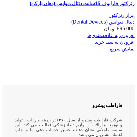
رترکتور فارابوف 15سانت دنتال دیوایس (دهان بازکن)
ابزار رترکتور
دنتال دیوایس (Dental Devices)
895,000
تومان
افزودن به علاقه‌مندی‌ها
افزودن به سبد خرید
نمایش سریع
فاراطب پیشرو
شرکت فاراطب پیشرو از سال ۱۳۷۰در زمینه واردات ، تولید
و توزیع ابزارالات و لوازم دندانپزشکی فعالیت می کند. این
سابقه طولانی نشان دهنده حسن خدمات دهی ما و جلب
اعتماد مشتریان می باشد.