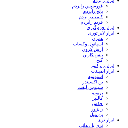
ابزار رابردم
فورسپس رابردم
پانچ رابردم
کلمپ رابردم
فریم رابردم
ابزار جرم‌گیری
ابزار لابراتوری
همزن
اسپاتول وکساب
آرش کرون
پنس کاربن
گیج
ابزار رترکتور
ابزار ایمپلنت
استوتوم
بن اکسپندر
سینوس لیفت
پریوتم
کالیپر
چکش
رانژور
بن میل
ابزار تری
تری با دندانی