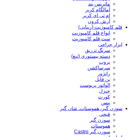
ماتریس بند
آمالگام کریر
ام تی ای کریر
آرش کرون
قلم کامپوزیت (زیبایی)
انواع قلم کامپوزیت
ست قلم کامپوزیت
ابزار جراحی
سرنگ تزریق
دسته بیستوری (تیغ)
پروپ
سرساکشن
رانژور
بن فایل
الواتور پریوست
چیزل
کورت
پنس
سوزن گیر، هموستات، شان گیر
قیچی
سوزن گیر
هموستات
سوزن گیر Castro