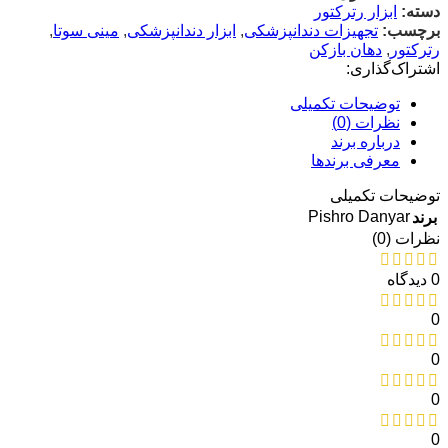
دسته:
ابزار رترکتور
برچسب:
تجهیزات دندانپزشکی
,
ابزار دندانپزشکی
,
مینی سوتا
,
رترکتور
,
دهان بازکن
اشتراک‌گذاری:
توضیحات تکمیلی
نظرات (0)
درباره برند
معرفی برند‌ها
توضیحات تکمیلی
Pishro Danyar
برند
نظرات (0)
0 دیدگاه
0
0
0
0