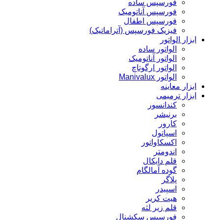
فورسپس ساده
فورسپس آناتومیک
فورسپس اطفال
فیزیک فورسپس (آتراماتیک)
ابزار الواتور
الواتور ساده
الواتور آناتومیک
الواتور ارگوتاچ
الواتور Manivalux
ابزار معاینه
ابزار ترمیمی
کندانسور
برنیشر
کارور
اسپاتول
اکسکاواتور
اندومتر
قلم دایکال
گوده آمالگام
پلاگر
اسپیدر
هیت کریر
قلم زیر لثه
فورسپس سکشنال