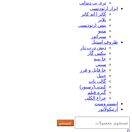
تری بی دندانی
ابزار ارتودنسی
کاتر | اند کاتر
پلایر
پنس ارتودنسی
متیو
سپراتور
ظروف استیل
دیش درب دار
بیکس گاز
جا پنبه
سینی
جا فایل و فرز
چیتل
گالی پات
کیدنی(رسیور)
گیره فیلم
چراغ الکلی
اینسترومنت
آرتیکولاتور
جستجو
0