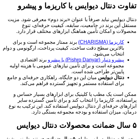
تفاوت دنتال دیوایس با کاریزما و پیشرو
دنتال دیوایس نباید صرفاً با عنوان «برند دوم» معرفی شود. مزیت
مستقل این برند در جامعیت، سابقه، کیفیت حرفه‌ای، تنوع
محصولات و امکان تأمین هماهنگ ابزارهای مختلف قرار دارد.
کاریزما (CHARISMA)
برند ممتاز مجموعه است و برای
بالاترین سطح دقت ساخت، کیفیت پرداخت، ارگونومی و دوام
انتخاب می‌شود.
پیشرو دنیار (Pishro Danyar) یا پیشرو
برند اقتصادی
مجموعه است و برای تأمین نیازهای عمومی با هزینه اولیه
پایین‌تر طراحی شده است.
دنتال دیوایس
میان این دو جایگاه، راهکاری حرفه‌ای و جامع
برای استفاده مستمر و تجهیز گسترده فراهم می‌کند.
ممکن است یک مطب یا کلینیک برای ابزارهای بسیار حساس و
پراستفاده، کاریزما را انتخاب کند و برای تأمین گسترده سایر
ابزارهای حرفه‌ای از دنتال دیوایس استفاده کند. این ترکیب به نوع
درمان، میزان استفاده و بودجه مجموعه بستگی دارد.
۵ سال ضمانت محصولات دنتال دیوایس
محصولات دنتال دیوایس دارای
۵ سال ضمانت
هستند. دامنه پوشش