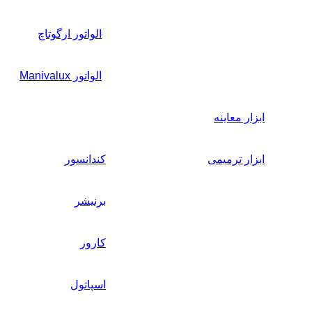
الواتور ارگوتاچ
الواتور Manivalux
ابزار معاینه
ابزار ترمیمی
کندانسور
برنیشر
کارور
اسپاتول