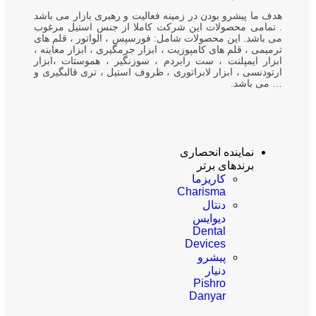
هدف ما پیشرو بودن در زمینه فعالیت و رهبری بازار می باشد
. تمامی محصولات این شرکت کاملا از جنس استیل مرغوب
می باشد. این محصولات شامل: فورسپس ، الواتور ، قلم های
ترمیمی ، قلم های کامپوزیت ، ابزار جرمگیری ، ابزار معاینه ،
ابزار ایمپلنت ، ست رابردم ، سوزنگیر ، هموستات ،ابزار
ارتودنسی ، ابزار لابراتوری ، ظروف استیل ، تری قالبگیری و
… می باشد.
نماینده انحصاری
برندهای برتر
کاریزما
Charisma
دنتال
دیوایس
Dental
Devices
پیشرو
دنیار
Pishro
Danyar