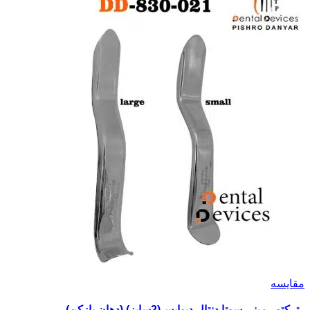
مقایسه
رترکتور مینی سوتا دنتال دیوایس(2سایز) (دهان بازکن)