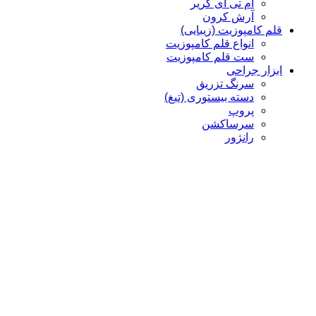
ام تی ای کریر
آرش کرون
قلم کامپوزیت (زیبایی)
انواع قلم کامپوزیت
ست قلم کامپوزیت
ابزار جراحی
سرنگ تزریق
دسته بیستوری (تیغ)
پروپ
سرساکشن
رانژور
بن فایل
الواتور پریوست
چیزل
کورت
پنس
سوزن گیر، هموستات، شان گیر
قیچی
سوزن گیر
هموستات
سوزن گیر Castro
ابزار رابردم
فورسپس رابردم
پانچ رابردم