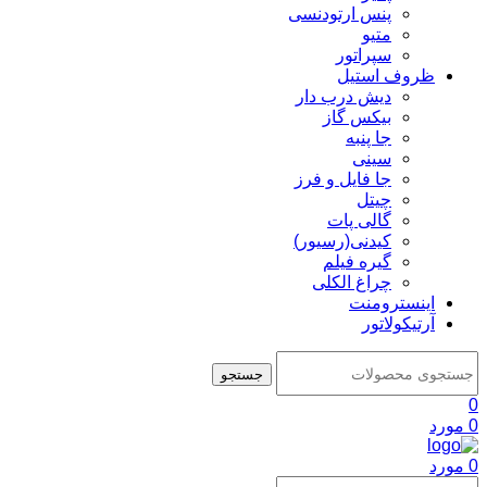
پنس ارتودنسی
متیو
سپراتور
ظروف استیل
دیش درب دار
بیکس گاز
جا پنبه
سینی
جا فایل و فرز
چیتل
گالی پات
کیدنی(رسیور)
گیره فیلم
چراغ الکلی
اینسترومنت
آرتیکولاتور
جستجو
0
0
مورد
0
مورد