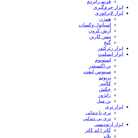
فریم رابردم
ابزار جرم‌گیری
ابزار لابراتوری
همزن
اسپاتول وکساب
آرش کرون
پنس کاربن
گیج
ابزار رترکتور
ابزار ایمپلنت
استوتوم
بن اکسپندر
سینوس لیفت
پریوتم
کالیپر
چکش
رانژور
بن میل
ابزار تری
تری با دندانی
تری بی دندانی
ابزار ارتودنسی
کاتر | اند کاتر
پلایر