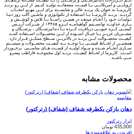
اروپایــی و آمریکایــی بــا قیمــت منصفانــه تولیــد کنــیم. از ایــن رو برنــد
کاریزمــا به عنوان یک برنــد عالی و شایســته برای ایــن مهــم انتخــاب
گردیــد. برنــد کاریزمــا بــا اسـتفاده از تکنولـوژی و ماشـین آالت روز دنیـا
تـولیدات خـود را انجـام میدهـد در همیــن راســتا بــا تلاش و کوشــش و
یــاری خداونــد توانســتیم گواهینامــه ایــزو ۱۳۴۸۵ از شــرکت آریــس
کیســی کــره جنوبــی دریافــت کــرده تــا دندانپزشــکان ، پزشــکان و
مشــتریان عزیــز بــا خیــال آســوده از ایــن محصــولات اســتفاده کننــد.
کیفیــت محصــوالت ایــن برنــد در بالاتریــن ســطح ممکــن قــرار دارد.
همچنیــن از لحــاظ قیمتــی بــا توجــه بــه کیفیــت محصــولات و سیســتم
ســازی انجــام شــده و مــواد اولیــه از قیمــت هــای مناســبی برخــوردار
اســت. کاریزما از لحــاظ کیفیــت، برنــد اول مجموعــه فاراطب پیشرو
مــی باشــد.
محصولات مشابه
مقایسه
دهان بازکن یکطرفه شفاف (شفاف) (رترکتور)
ابزار رترکتور
435,000
تومان
افزودن به علاقه‌مندی‌ها