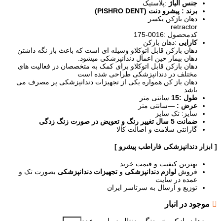
جنس آلیاژ
:پلاستیک
برند : پیشرو دنت (PISHRO DENT)
دهان بازکن یکسر
retractor
کدمحصول :0016-175
کارایی
:دهان بازکن
دهان بازکن قابل اتوکلاو وسیله ای است که باعث باز نگه داشتن
دهان بیمار حین اعمال دندانپزشکی میشود.
دهان بازکن قابل اتوکلاو برای کمک به متخصصان در فعالیت های
مختلف در دندانپزشکی طراحی شده است
دهان باز کن همواره یکی از تجهیزات دندانپزشکی پر مصرف می
باشد
طول :15
سانتی متر
عرض : —
سانتی متر
سایز: تک سایز
ضمانت 5 سال تغییر رنگ و تعویض در صورت زنگ زدگی
گارانتی سلامت و اصالت کالا
[ ابزار دندانپزشکی فاراطب پیشرو ]
بهترین کیفیت و قیمت خرید
فروش
لوازم دندانپزشکی
و
تجهیزات دندانپزشکی
بصورت تک و
عمده در سایت
توزیع و ارسال به سرتاسر ایران
موجود در انبار