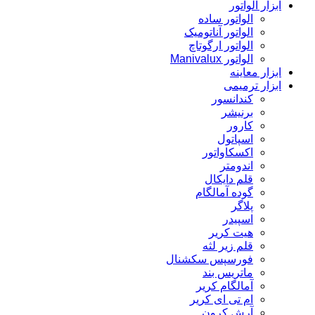
ابزار الواتور
الواتور ساده
الواتور آناتومیک
الواتور ارگوتاچ
الواتور Manivalux
ابزار معاینه
ابزار ترمیمی
کندانسور
برنیشر
کارور
اسپاتول
اکسکاواتور
اندومتر
قلم دایکال
گوده آمالگام
پلاگر
اسپیدر
هیت کریر
قلم زیر لثه
فورسپس سکشنال
ماتریس بند
آمالگام کریر
ام تی ای کریر
آرش کرون