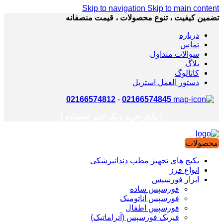
Skip to navigation
Skip to main content
تضمین کیفیت ، تنوع محصولات ، قیمت منصفانه
درباره
تماس
سوالات متداول
بلاگ
کاتالوگ
دستور العمل استریل
02166574812
-
02166574845
[ یکبار خرید و یک عمر استفاده ]
محصولات
پکیج های تجهیز مطب دندانپزشکی
انواع فرز
ابزار فورسپس
فورسپس ساده
فورسپس آناتومیک
فورسپس اطفال
فیزیک فورسپس (آتراماتیک)