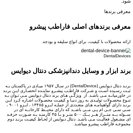
شود.
معرفی برند‌ها
معرفی برندهای اصلی فاراطب پیشرو
ارائه محصولات با کیفیت، برای انواع سلیقه و بودجه.
DentalDevices
برند ابزار و وسایل دندانپزشکی دنتال دیوایس
برنـد دنتال دیوایس (ِDentalDevice) در سـال ۱۹۵۷ میـادی در پاکسـتان بـه
ثبـت رسـیده اسـت و شـرکت فاراطـب پیشـرو نماینـده انحصـاری ایـن برنـد
در خاورمیانـه مـی باشـد. از ویژگـی هـای برند دنتال دیوایس مـی تـوان بـه
تنـوع محصـولات تولیـدی به روز دنیـا و کیفیـت محصـولات اشـاره کـرد ایـن
برنـد دارای گواهینامـه هـای متعـددی از جملـه ایـزو ۱۳۴۸۵ ، ایـزو ۹۰۰۱ ،
سـی سـی جـی ام پـی مــی باشــد که دارای محیــط کارخانــه ای در
ســوله بــه متــراژ هــر یــک ۵۰۰ متـر و بـا ۴۵ کارمنـد بـه صـورت حرفـه
ای مشـغول فعالیـت مـی باشـد. دنتال دیوایس از لحـاظ کیفیـت برنـد دوم
مجموعـه فاراطب پیشرو میباشـد.