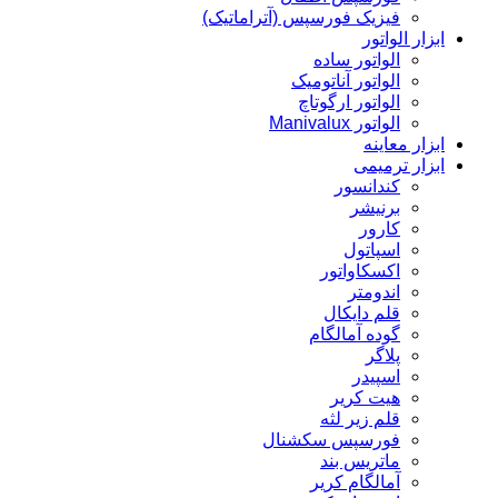
فیزیک فورسپس (آتراماتیک)
ابزار الواتور
الواتور ساده
الواتور آناتومیک
الواتور ارگوتاچ
الواتور Manivalux
ابزار معاینه
ابزار ترمیمی
کندانسور
برنیشر
کارور
اسپاتول
اکسکاواتور
اندومتر
قلم دایکال
گوده آمالگام
پلاگر
اسپیدر
هیت کریر
قلم زیر لثه
فورسپس سکشنال
ماتریس بند
آمالگام کریر