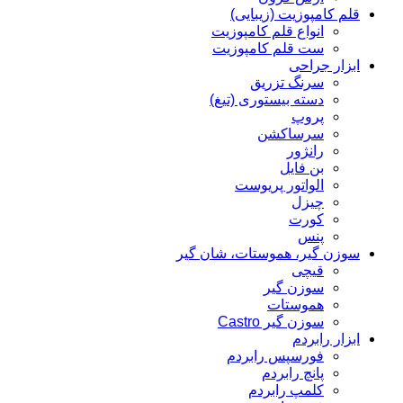
قلم کامپوزیت (زیبایی)
انواع قلم کامپوزیت
ست قلم کامپوزیت
ابزار جراحی
سرنگ تزریق
دسته بیستوری (تیغ)
پروپ
سرساکشن
رانژور
بن فایل
الواتور پریوست
چیزل
کورت
پنس
سوزن گیر، هموستات، شان گیر
قیچی
سوزن گیر
هموستات
سوزن گیر Castro
ابزار رابردم
فورسپس رابردم
پانچ رابردم
کلمپ رابردم