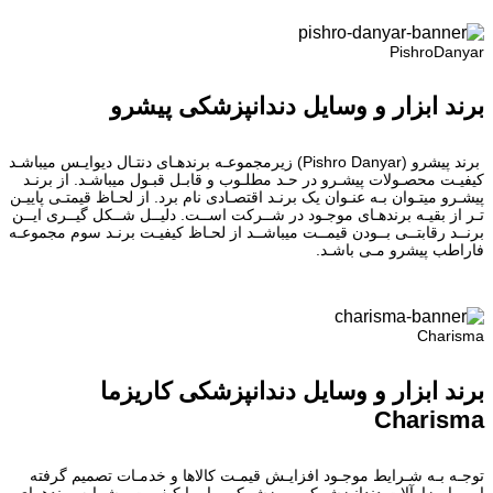
PishroDanyar
برند ابزار و وسایل دندانپزشکی پیشرو
برند پیشرو (Pishro Danyar) زیرمجموعـه برندهـای دنتـال دیوایـس میباشـد
کیفیـت محصـولات پیشـرو در حـد مطلـوب و قابـل قبـول میباشـد. از برنـد
پیشـرو میتـوان بـه عنـوان یک برنـد اقتصـادی نام برد. از لحـاظ قیمتـی پاییـن
تـر از بقیـه برندهـای موجـود در شــرکت اســت. دلیــل شــکل گیــری ایــن
برنــد رقابتــی بــودن قیمــت میباشــد از لحـاظ کیفیـت برنـد سوم مجموعـه
فاراطب پیشرو مـی باشـد.
Charisma
برند ابزار و وسایل دندانپزشکی کاریزما
Charisma
توجـه بـه شـرایط موجـود افزایـش قیمـت کالاها و خدمـات تصمیم گرفته
ایــم ابــزارآلات دندانپزشــکی و پزشــکی را بــا کیفیــت مشــابه برندهــای