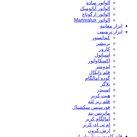
الواتور ساده
الواتور آناتومیک
الواتور ارگوتاچ
الواتور Manivalux
ابزار معاینه
ابزار ترمیمی
کندانسور
برنیشر
کارور
اسپاتول
اکسکاواتور
اندومتر
قلم دایکال
گوده آمالگام
پلاگر
اسپیدر
هیت کریر
قلم زیر لثه
فورسپس سکشنال
ماتریس بند
آمالگام کریر
ام تی ای کریر
آرش کرون
قلم کامپوزیت (زیبایی)