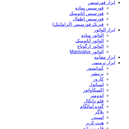
ابزار فورسپس
فورسپس ساده
فورسپس آناتومیک
فورسپس اطفال
فیزیک فورسپس (آتراماتیک)
ابزار الواتور
الواتور ساده
الواتور آناتومیک
الواتور ارگوتاچ
الواتور Manivalux
ابزار معاینه
ابزار ترمیمی
کندانسور
برنیشر
کارور
اسپاتول
اکسکاواتور
اندومتر
قلم دایکال
گوده آمالگام
پلاگر
اسپیدر
هیت کریر
قلم زیر لثه