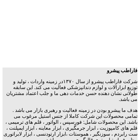
فاراطب پیشرو
شرکت فاراطب پیشرو از سال ۱۳۷۰در زمینه واردات ، تولید و
توزیع ابزارالات و لوازم دندانپزشکی فعالیت می کند. این سابقه
طولانی نشان دهنده حسن خدمات دهی ما و جلب اعتماد مشتریان
می باشد.
هدف ما پیشرو بودن در زمینه فعالیت و رهبری بازار می باشد .
تمامی محصولات این شرکت کاملا از جنس استیل مرغوب می
باشد. این محصولات شامل: فورسپس ، الواتور ، قلم های ترمیمی ،
قلم های کامپوزیت ، ابزار جرمگیری ، ابزار معاینه ، ابزار ایمپلنت ،
ست رابردم ، سوزنگیر ، هموستات ،ابزار ارتودنسی ، ابزار لابراتوری
، ظروف استیل ، تری قالبگیری و … می باشد.