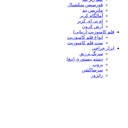
فورسپس سکشنال
ماتریس بند
آمالگام کریر
ام تی ای کریر
آرش کرون
قلم کامپوزیت (زیبایی)
انواع قلم کامپوزیت
ست قلم کامپوزیت
ابزار جراحی
سرنگ تزریق
دسته بیستوری (تیغ)
پروپ
سرساکشن
رانژور
بن فایل
الواتور پریوست
چیزل
کورت
پنس
سوزن گیر، هموستات، شان گیر
قیچی
سوزن گیر
هموستات