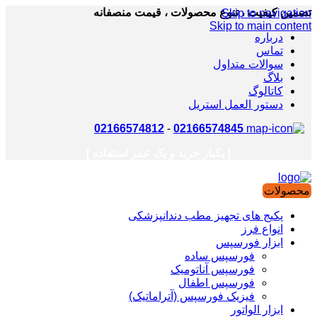
تضمین کیفیت ، تنوع محصولات ، قیمت منصفانه
Skip to navigation
Skip to main content
درباره
تماس
سوالات متداول
بلاگ
کاتالوگ
دستور العمل استریل
02166574812
-
02166574845
[ یکبار خرید و یک عمر استفاده ]
محصولات
پکیج های تجهیز مطب دندانپزشکی
انواع فرز
ابزار فورسپس
فورسپس ساده
فورسپس آناتومیک
فورسپس اطفال
فیزیک فورسپس (آتراماتیک)
ابزار الواتور