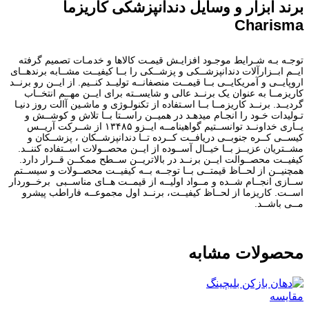
برند ابزار و وسایل دندانپزشکی کاریزما
Charisma
توجـه بـه شـرایط موجـود افزایـش قیمـت کالاها و خدمـات تصمیم گرفته
ایــم ابــزارآلات دندانپزشــکی و پزشــکی را بــا کیفیــت مشــابه برندهــای
اروپایــی و آمریکایــی بــا قیمــت منصفانــه تولیــد کنــیم. از ایــن رو برنــد
کاریزمــا به عنوان یک برنــد عالی و شایســته برای ایــن مهــم انتخــاب
گردیــد. برنــد کاریزمــا بــا اسـتفاده از تکنولـوژی و ماشـین آالت روز دنیـا
تـولیدات خـود را انجـام میدهـد در همیــن راســتا بــا تلاش و کوشــش و
یــاری خداونــد توانســتیم گواهینامــه ایــزو ۱۳۴۸۵ از شــرکت آریــس
کیســی کــره جنوبــی دریافــت کــرده تــا دندانپزشــکان ، پزشــکان و
مشــتریان عزیــز بــا خیــال آســوده از ایــن محصــولات اســتفاده کننــد.
کیفیــت محصــوالت ایــن برنــد در بالاتریــن ســطح ممکــن قــرار دارد.
همچنیــن از لحــاظ قیمتــی بــا توجــه بــه کیفیــت محصــولات و سیســتم
ســازی انجــام شــده و مــواد اولیــه از قیمــت هــای مناســبی برخــوردار
اســت. کاریزما از لحــاظ کیفیــت، برنــد اول مجموعــه فاراطب پیشرو
مــی باشــد.
محصولات مشابه
مقایسه