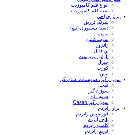
انواع قلم کامپوزیت
ست قلم کامپوزیت
ابزار جراحی
سرنگ تزریق
دسته بیستوری (تیغ)
پروپ
سرساکشن
رانژور
بن فایل
الواتور پریوست
چیزل
کورت
پنس
سوزن گیر، هموستات، شان گیر
قیچی
سوزن گیر
هموستات
سوزن گیر Castro
ابزار رابردم
فورسپس رابردم
پانچ رابردم
کلمپ رابردم
فریم رابردم