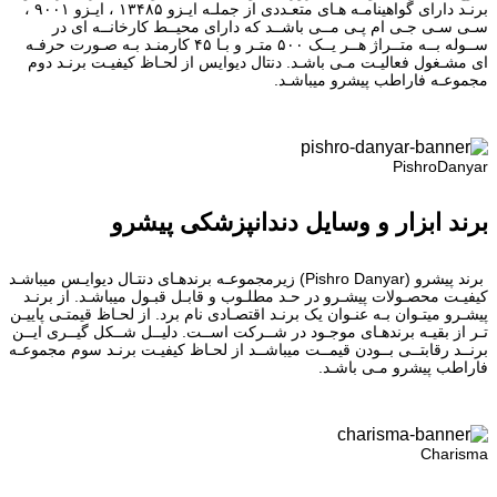
برنـد دارای گواهینامـه هـای متعـددی از جملـه ایـزو ۱۳۴۸۵ ، ایـزو ۹۰۰۱ ،
سـی سـی جـی ام پـی مــی باشــد که دارای محیــط کارخانــه ای در
ســوله بــه متــراژ هــر یــک ۵۰۰ متـر و بـا ۴۵ کارمنـد بـه صـورت حرفـه
ای مشـغول فعالیـت مـی باشـد. دنتال دیوایس از لحـاظ کیفیـت برنـد دوم
مجموعـه فاراطب پیشرو میباشـد.
PishroDanyar
برند ابزار و وسایل دندانپزشکی پیشرو
برند پیشرو (Pishro Danyar) زیرمجموعـه برندهـای دنتـال دیوایـس میباشـد
کیفیـت محصـولات پیشـرو در حـد مطلـوب و قابـل قبـول میباشـد. از برنـد
پیشـرو میتـوان بـه عنـوان یک برنـد اقتصـادی نام برد. از لحـاظ قیمتـی پاییـن
تـر از بقیـه برندهـای موجـود در شــرکت اســت. دلیــل شــکل گیــری ایــن
برنــد رقابتــی بــودن قیمــت میباشــد از لحـاظ کیفیـت برنـد سوم مجموعـه
فاراطب پیشرو مـی باشـد.
Charisma