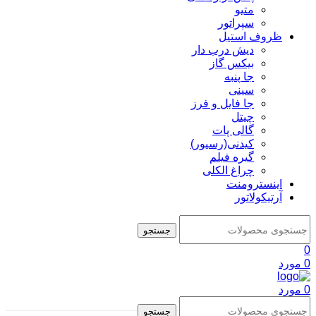
متیو
سپراتور
ظروف استیل
دیش درب دار
بیکس گاز
جا پنبه
سینی
جا فایل و فرز
چیتل
گالی پات
کیدنی(رسیور)
گیره فیلم
چراغ الکلی
اینسترومنت
آرتیکولاتور
جستجو
0
0
مورد
0
مورد
جستجو