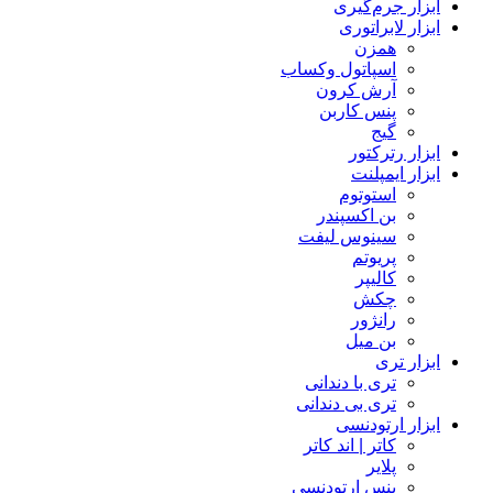
ابزار جرم‌گیری
ابزار لابراتوری
همزن
اسپاتول وکساب
آرش کرون
پنس کاربن
گیج
ابزار رترکتور
ابزار ایمپلنت
استوتوم
بن اکسپندر
سینوس لیفت
پریوتم
کالیپر
چکش
رانژور
بن میل
ابزار تری
تری با دندانی
تری بی دندانی
ابزار ارتودنسی
کاتر | اند کاتر
پلایر
پنس ارتودنسی