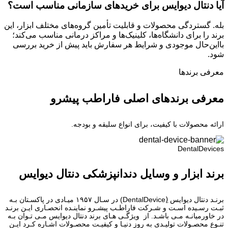
آیا دنتال دیوایس برای خریدهای سازمانی مناسب است؟
بله. گستردگی محصولات و قابلیت تأمین گروه‌های مختلف ابزار، این
برند را برای دانشگاه‌ها، کلینیک‌ها و مراکز درمانی مناسب می‌کند؛
بااین‌حال موجودی و شرایط هر سفارش باید پیش از خرید بررسی
شود.
معرفی برند‌ها
معرفی برندهای اصلی فاراطب پیشرو
ارائه محصولات با کیفیت، برای انواع سلیقه و بودجه.
DentalDevices
برند ابزار و وسایل دندانپزشکی دنتال دیوایس
برنـد دنتال دیوایس (ِDentalDevice) در سـال ۱۹۵۷ میـادی در پاکسـتان بـه
ثبـت رسـیده اسـت و شـرکت فاراطـب پیشـرو نماینـده انحصـاری ایـن برنـد
در خاورمیانـه مـی باشـد. از ویژگـی هـای برند دنتال دیوایس مـی تـوان بـه
تنـوع محصـولات تولیـدی به روز دنیـا و کیفیـت محصـولات اشـاره کـرد ایـن