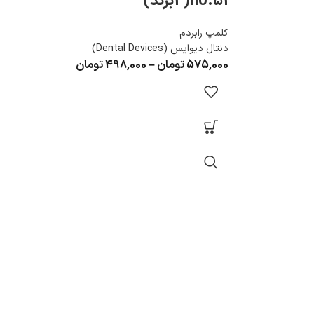
no.51(2برند)
کلمپ رابردم
دنتال دیوایس (Dental Devices)
575,000
تومان
–
498,000
تومان