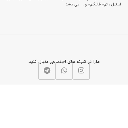
استیل ، تری قالبگیری و … می باشد.
مارا در شبکه های اجتماعی دنبال کنید
FaraTebPishro
2022
کلیه حقوق مادی و معنوی سایت متعلق به فاراطب پیشرو می باشد و هرگونه بهره ب
مطالب سایت پیگرد قانونی به همراه خواهد داشت.
[ طراحی سایت :
زانمو
]