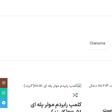
Charisma
اینست
واتس
تلگرا
کلمپ رابردم مولر پله ای
راست