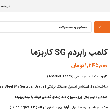
درباره
تما
خانه
/
ابزار رابردم
/
کلمپ رابردم
/
کلمپ رابردم SG کاریزما
کلمپ رابردم SG کاریزما
1,245,000
تومان
کاربرد:
دندان‌های قدامی (Anterior Teeth)
ساخته‌شده از
استنلس استیل ضدزنگ پزشکی (Stainless Steel 410 Surgical Grade)
طراحی دقیق برای
ایزولاسیون دندان‌های قدامی کوتاه یا نیمه‌روییده
فک‌های بلند و زاویه‌دار برای
قرارگیری مطمئن زیر لثه (Subgingival Fit)