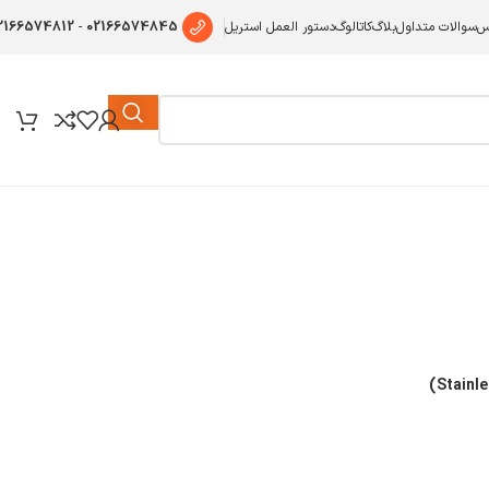
2166574812
-
02166574845
س
سوالات متداول
بلاگ
کاتالوگ
دستور العمل استریل