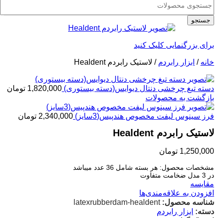
جستجو
برای بزرگنمایی کلیک کنید
خانه
/
ابزار رابردم
/
لاستیک رابردم Healdent
دسته تیغ چرخشی دنتال دیوایس(دسته بیستوری)
1,820,000
تومان
بازگشت به محصولات
فرز سینوس لیفت مخصوص هندپیس(3سایز)
2,340,000
تومان
لاستیک رابردم Healdent
1,250,000
تومان
مشخصات محصول: هر بسته شامل 36 عدد میباشد
در 3 مدل ضخامت متفاوت
مقایسه
افزودن به علاقه‌مندی‌ها
شناسه محصول:
latexrubberdam-healdent
دسته:
ابزار رابردم