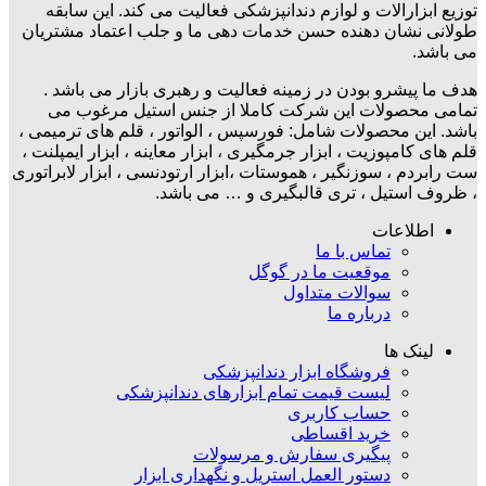
توزیع ابزارالات و لوازم دندانپزشکی فعالیت می کند. این سابقه
طولانی نشان دهنده حسن خدمات دهی ما و جلب اعتماد مشتریان
می باشد.
هدف ما پیشرو بودن در زمینه فعالیت و رهبری بازار می باشد .
تمامی محصولات این شرکت کاملا از جنس استیل مرغوب می
باشد. این محصولات شامل: فورسپس ، الواتور ، قلم های ترمیمی ،
قلم های کامپوزیت ، ابزار جرمگیری ، ابزار معاینه ، ابزار ایمپلنت ،
ست رابردم ، سوزنگیر ، هموستات ،ابزار ارتودنسی ، ابزار لابراتوری
، ظروف استیل ، تری قالبگیری و … می باشد.
اطلاعات
تماس با ما
موقعیت ما در گوگل
سوالات متداول
درباره ما
لینک ها
فروشگاه ابزار دندانپزشکی
لیست قیمت تمام ابزارهای دندانپزشکی
حساب کاربری
خرید اقساطی
پیگیری سفارش و مرسولات
دستور العمل استریل و نگهداری ابزار