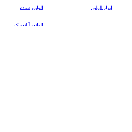
ابزار الواتور
الواتور ساده
الواتور آناتومیک
الواتور ارگوتاچ
الواتور Manivalux
ابزار معاینه
ابزار ترمیمی
کندانسور
برنیشر
کارور