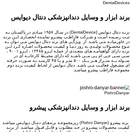
DentalDevices
برند ابزار و وسایل دندانپزشکی دنتال دیوایس
برنـد دنتال دیوایس (ِDentalDevice) در سـال ۱۹۵۷ میـادی در پاکسـتان بـه
ثبـت رسـیده اسـت و شـرکت فاراطـب پیشـرو نماینـده انحصـاری ایـن برنـد
در خاورمیانـه مـی باشـد. از ویژگـی هـای برند دنتال دیوایس مـی تـوان بـه
تنـوع محصـولات تولیـدی به روز دنیـا و کیفیـت محصـولات اشـاره کـرد ایـن
برنـد دارای گواهینامـه هـای متعـددی از جملـه ایـزو ۱۳۴۸۵ ، ایـزو ۹۰۰۱ ،
سـی سـی جـی ام پـی مــی باشــد که دارای محیــط کارخانــه ای در
ســوله بــه متــراژ هــر یــک ۵۰۰ متـر و بـا ۴۵ کارمنـد بـه صـورت حرفـه
ای مشـغول فعالیـت مـی باشـد. دنتال دیوایس از لحـاظ کیفیـت برنـد دوم
مجموعـه فاراطب پیشرو میباشـد.
PishroDanyar
برند ابزار و وسایل دندانپزشکی پیشرو
برند پیشرو (Pishro Danyar) زیرمجموعـه برندهـای دنتـال دیوایـس میباشـد
کیفیـت محصـولات پیشـرو در حـد مطلـوب و قابـل قبـول میباشـد. از برنـد
پیشـرو میتـوان بـه عنـوان یک برنـد اقتصـادی نام برد. از لحـاظ قیمتـی پاییـن