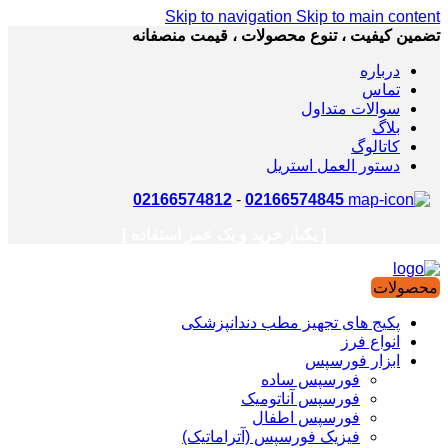
Skip to navigation
Skip to main content
تضمین کیفیت ، تنوع محصولات ، قیمت منصفانه
درباره
تماس
سوالات متداول
بلاگ
کاتالوگ
دستور العمل استریل
02166574812
-
02166574845
[ یکبار خرید و یک عمر استفاده ]
محصولات
پکیج های تجهیز مطب دندانپزشکی
انواع فرز
ابزار فورسپس
فورسپس ساده
فورسپس آناتومیک
فورسپس اطفال
فیزیک فورسپس (آتراماتیک)