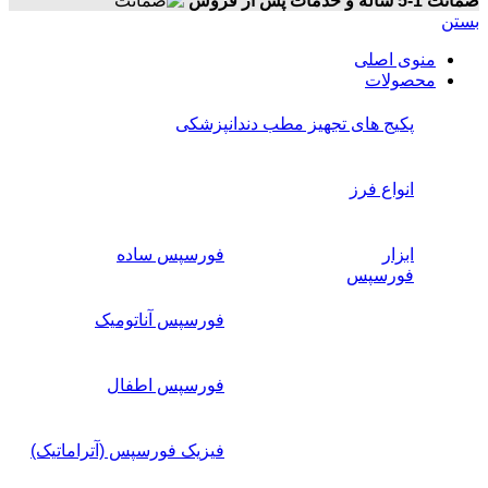
ضمانت 1-5 ساله و خدمات پس از فروش
بستن
منوی اصلی
محصولات
پکیج های تجهیز مطب دندانپزشکی
انواع فرز
ابزار
فورسپس ساده
فورسپس
فورسپس آناتومیک
فورسپس اطفال
فیزیک فورسپس (آتراماتیک)