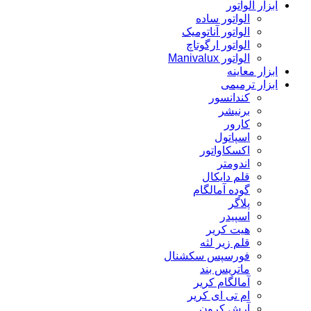
ابزار الواتور
الواتور ساده
الواتور آناتومیک
الواتور ارگوتاچ
الواتور Manivalux
ابزار معاینه
ابزار ترمیمی
کندانسور
برنیشر
کارور
اسپاتول
اکسکاواتور
اندومتر
قلم دایکال
گوده آمالگام
پلاگر
اسپیدر
هیت کریر
قلم زیر لثه
فورسپس سکشنال
ماتریس بند
آمالگام کریر
ام تی ای کریر
آرش کرون