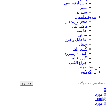
پنس ارتودنسی
متیو
سپراتور
ظروف استیل
دیش درب دار
بیکس گاز
جا پنبه
سینی
جا فایل و فرز
چیتل
گالی پات
کیدنی(رسیور)
گیره فیلم
چراغ الکلی
اینسترومنت
آرتیکولاتور
جستجو
0
0
مورد
0
مورد