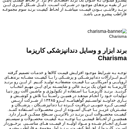
تـر از بقیـه برندهـای موجـود در شــرکت اســت. دلیــل شــکل گیــری ایــن
برنــد رقابتــی بــودن قیمــت میباشــد از لحـاظ کیفیـت برنـد سوم مجموعـه
فاراطب پیشرو مـی باشـد.
Charisma
برند ابزار و وسایل دندانپزشکی کاریزما
Charisma
توجـه بـه شـرایط موجـود افزایـش قیمـت کالاها و خدمـات تصمیم گرفته
ایــم ابــزارآلات دندانپزشــکی و پزشــکی را بــا کیفیــت مشــابه برندهــای
اروپایــی و آمریکایــی بــا قیمــت منصفانــه تولیــد کنــیم. از ایــن رو برنــد
کاریزمــا به عنوان یک برنــد عالی و شایســته برای ایــن مهــم انتخــاب
گردیــد. برنــد کاریزمــا بــا اسـتفاده از تکنولـوژی و ماشـین آالت روز دنیـا
تـولیدات خـود را انجـام میدهـد در همیــن راســتا بــا تلاش و کوشــش و
یــاری خداونــد توانســتیم گواهینامــه ایــزو ۱۳۴۸۵ از شــرکت آریــس
کیســی کــره جنوبــی دریافــت کــرده تــا دندانپزشــکان ، پزشــکان و
مشــتریان عزیــز بــا خیــال آســوده از ایــن محصــولات اســتفاده کننــد.
کیفیــت محصــوالت ایــن برنــد در بالاتریــن ســطح ممکــن قــرار دارد.
همچنیــن از لحــاظ قیمتــی بــا توجــه بــه کیفیــت محصــولات و سیســتم
ســازی انجــام شــده و مــواد اولیــه از قیمــت هــای مناســبی برخــوردار
اســت. کاریزما از لحــاظ کیفیــت، برنــد اول مجموعــه فاراطب پیشرو