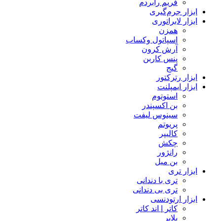
فریم رابردم
ابزار جرم‌گیری
ابزار لابراتوری
همزن
اسپاتول وکساب
آرش کرون
پنس کاربن
گیج
ابزار رترکتور
ابزار ایمپلنت
استوتوم
بن اکسپندر
سینوس لیفت
پریوتم
کالیپر
چکش
رانژور
بن میل
ابزار تری
تری با دندانی
تری بی دندانی
ابزار ارتودنسی
کاتر | اند کاتر
پلایر