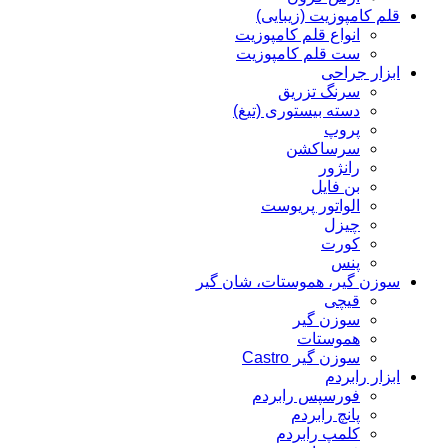
قلم کامپوزیت (زیبایی)
انواع قلم کامپوزیت
ست قلم کامپوزیت
ابزار جراحی
سرنگ تزریق
دسته بیستوری (تیغ)
پروپ
سرساکشن
رانژور
بن فایل
الواتور پریوست
چیزل
کورت
پنس
سوزن گیر، هموستات، شان گیر
قیچی
سوزن گیر
هموستات
سوزن گیر Castro
ابزار رابردم
فورسپس رابردم
پانچ رابردم
کلمپ رابردم