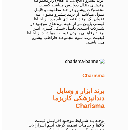
برند پیشرو (Pishro Danyar) زیرمجموعـه
برندهـای دنتـال دیوایـس میباشـد کیفیـت
محصـولات پیشـرو در حـد مطلـوب و قابـل
قبـول میباشـد. از برنـد پیشـرو میتـوان بـه
عنـوان یک برنـد اقتصـادی نام برد. از لحـاظ
قیمتـی پاییـن تـر از بقیـه برندهـای موجـود در
شــرکت اســت. دلیــل شــکل گیــری ایــن
برنــد رقابتــی بــودن قیمــت میباشــد از لحـاظ
کیفیـت برنـد سوم مجموعـه فاراطب پیشرو
مـی باشـد.
Charisma
برند ابزار و وسایل
دندانپزشکی کاریزما
Charisma
توجـه بـه شـرایط موجـود افزایـش قیمـت
کالاها و خدمـات تصمیم گرفته ایــم ابــزارآلات
دندانپزشــکی و پزشــکی را بــا کیفیــت