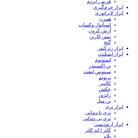
فریم رابردم
ابزار جرم‌گیری
ابزار لابراتوری
همزن
اسپاتول وکساب
آرش کرون
پنس کاربن
گیج
ابزار رترکتور
ابزار ایمپلنت
استوتوم
بن اکسپندر
سینوس لیفت
پریوتم
کالیپر
چکش
رانژور
بن میل
ابزار تری
تری با دندانی
تری بی دندانی
ابزار ارتودنسی
کاتر | اند کاتر
پلایر