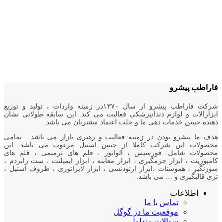
فاراطب پیشرو
شرکت فاراطب پیشرو از سال ۱۳۷۰در زمینه واردات ، تولید و توزیع
ابزارالات و لوازم دندانپزشکی فعالیت می کند. این سابقه طولانی نشان
دهنده حسن خدمات دهی ما و جلب اعتماد مشتریان می باشد.
هدف ما پیشرو بودن در زمینه فعالیت و رهبری بازار می باشد . تمامی
محصولات این شرکت کاملا از جنس استیل مرغوب می باشد. این
محصولات شامل: فورسپس ، الواتور ، قلم های ترمیمی ، قلم های
کامپوزیت ، ابزار جرمگیری ، ابزار معاینه ، ابزار ایمپلنت ، ست رابردم ،
سوزنگیر ، هموستات ،ابزار ارتودنسی ، ابزار لابراتوری ، ظروف استیل ،
تری قالبگیری و … می باشد.
اطلاعات
تماس با ما
موقعیت ما در گوگل
سوالات متداول