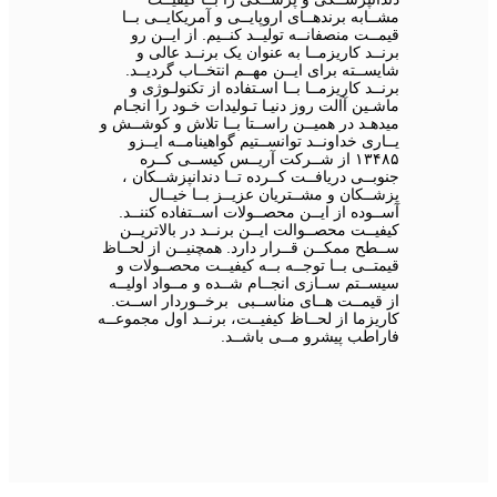
مشــابه برندهــای اروپایــی و آمریکایــی بــا
قیمــت منصفانــه تولیــد کنــیم. از ایــن رو
برنــد کاریزمــا به عنوان یک برنــد عالی و
شایســته برای ایــن مهــم انتخــاب گردیــد.
برنــد کاریزمــا بــا اسـتفاده از تکنولـوژی و
ماشـین آالت روز دنیـا تـولیدات خـود را انجـام
میدهـد در همیــن راســتا بــا تلاش و کوشــش و
یــاری خداونــد توانســتیم گواهینامــه ایــزو
۱۳۴۸۵ از شــرکت آریــس کیســی کــره
جنوبــی دریافــت کــرده تــا دندانپزشــکان ،
پزشــکان و مشــتریان عزیــز بــا خیــال
آســوده از ایــن محصــولات اســتفاده کننــد.
کیفیــت محصــوالت ایــن برنــد در بالاتریــن
ســطح ممکــن قــرار دارد. همچنیــن از لحــاظ
قیمتــی بــا توجــه بــه کیفیــت محصــولات و
سیســتم ســازی انجــام شــده و مــواد اولیــه
از قیمــت هــای مناســبی برخــوردار اســت.
کاریزما از لحــاظ کیفیــت، برنــد اول مجموعــه
فاراطب پیشرو مــی باشــد.