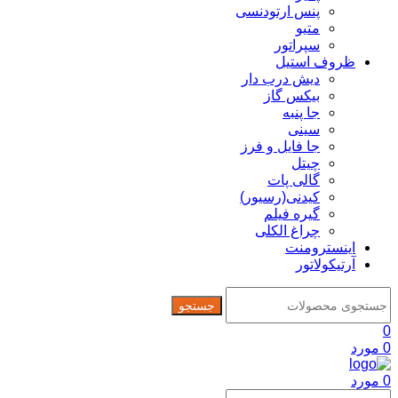
پنس ارتودنسی
متیو
سپراتور
ظروف استیل
دیش درب دار
بیکس گاز
جا پنبه
سینی
جا فایل و فرز
چیتل
گالی پات
کیدنی(رسیور)
گیره فیلم
چراغ الکلی
اینسترومنت
آرتیکولاتور
جستجو
0
0
مورد
0
مورد