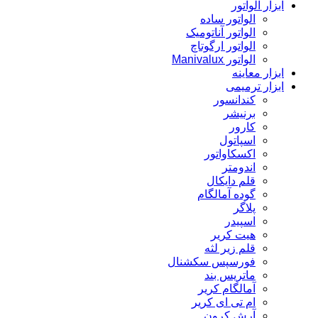
ابزار الواتور
الواتور ساده
الواتور آناتومیک
الواتور ارگوتاچ
الواتور Manivalux
ابزار معاینه
ابزار ترمیمی
کندانسور
برنیشر
کارور
اسپاتول
اکسکاواتور
اندومتر
قلم دایکال
گوده آمالگام
پلاگر
اسپیدر
هیت کریر
قلم زیر لثه
فورسپس سکشنال
ماتریس بند
آمالگام کریر
ام تی ای کریر
آرش کرون