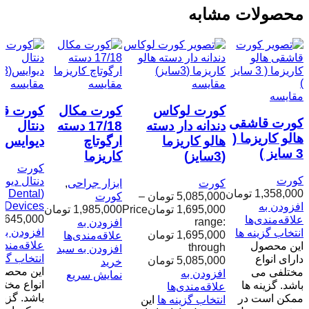
محصولات مشابه
مقایسه
مقایسه
مقایسه
مقایسه
کورت لوکاس
کورت مکال
کورت ق
کورت قاشقی
دندانه دار دسته
17/18 دسته
دنتال
هالو کاریزما (
هالو کاریزما
ارگوتاچ
دیوایس(3سایز)
3 سایز )
(3سایز)
کاریزما
کورت
کورت
دنتال دیوا
کورت
ابزار جراحی
,
1,358,000
تومان
(Dental
5,085,000
تومان
–
کورت
Devices)
افزودن به
1,695,000
تومان
Price
1,985,000
تومان
645,000
ت
علاقه‌مندی‌ها
range:
افزودن به
افزودن به
انتخاب گزینه ها
1,695,000 تومان
علاقه‌مندی‌ها
علاقه‌مندی
این محصول
through
افزودن به سبد
انتخاب گزی
دارای انواع
5,085,000 تومان
خرید
این محصول
مختلفی می
افزودن به
نمایش سریع
انواع مخت
باشد. گزینه ها
علاقه‌مندی‌ها
باشد. گزین
ممکن است در
انتخاب گزینه ها
این