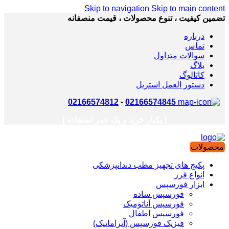
Skip to navigation
Skip to main content
تضمین کیفیت ، تنوع محصولات ، قیمت منصفانه
درباره
تماس
سوالات متداول
بلاگ
کاتالوگ
دستور العمل استریل
02166574812
-
02166574845
[ یکبار خرید و یک عمر استفاده ]
محصولات
پکیج های تجهیز مطب دندانپزشکی
انواع فرز
ابزار فورسپس
فورسپس ساده
فورسپس آناتومیک
فورسپس اطفال
فیزیک فورسپس (آتراماتیک)