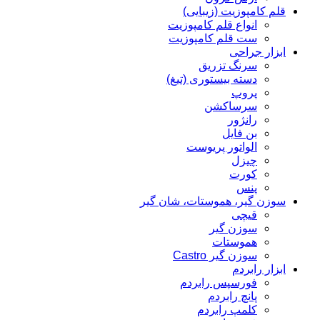
قلم کامپوزیت (زیبایی)
انواع قلم کامپوزیت
ست قلم کامپوزیت
ابزار جراحی
سرنگ تزریق
دسته بیستوری (تیغ)
پروپ
سرساکشن
رانژور
بن فایل
الواتور پریوست
چیزل
کورت
پنس
سوزن گیر، هموستات، شان گیر
قیچی
سوزن گیر
هموستات
سوزن گیر Castro
ابزار رابردم
فورسپس رابردم
پانچ رابردم
کلمپ رابردم