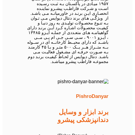
۱۹۵۷ میـادی در پاکسـتان بـه ثبـت رسـیده
اسـت و شـرکت فاراطـب پیشـرو نماینـده
انحصـاری ایـن برنـد در خاورمیانـه مـی باشـد.
از ویژگـی هـای برند دنتال دیوایس مـی تـوان
بـه تنـوع محصـولات تولیـدی به روز دنیـا و
کیفیـت محصـولات اشـاره کـرد ایـن برنـد دارای
گواهینامـه هـای متعـددی از جملـه ایـزو ۱۳۴۸۵
، ایـزو ۹۰۰۱ ، سـی سـی جـی ام پـی مــی
باشــد که دارای محیــط کارخانــه ای در ســوله
بــه متــراژ هــر یــک ۵۰۰ متـر و بـا ۴۵ کارمنـد
بـه صـورت حرفـه ای مشـغول فعالیـت مـی
باشـد. دنتال دیوایس از لحـاظ کیفیـت برنـد دوم
مجموعـه فاراطب پیشرو میباشـد.
PishroDanyar
برند ابزار و وسایل
دندانپزشکی پیشرو