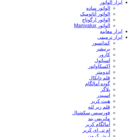
ابزار الواتور
الواتور ساده
الواتور آناتومیک
الواتور ارگوتاچ
الواتور Manivalux
ابزار معاینه
ابزار ترمیمی
کندانسور
برنیشر
کارور
اسپاتول
اکسکاواتور
اندومتر
قلم دایکال
گوده آمالگام
پلاگر
اسپیدر
هیت کریر
قلم زیر لثه
فورسپس سکشنال
ماتریس بند
آمالگام کریر
ام تی ای کریر
آرش کرون