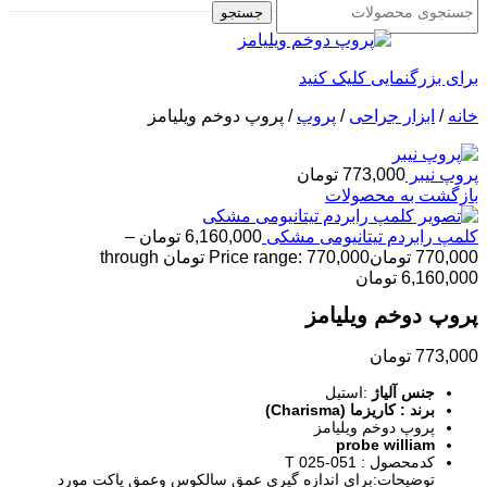
جستجو
برای بزرگنمایی کلیک کنید
خانه
/
ابزار جراحی
/
پروپ
/
پروپ دوخم ویلیامز
پروپ نیبر
773,000
تومان
بازگشت به محصولات
کلمپ رابردم تیتانیومی مشکی
6,160,000
تومان
–
770,000
تومان
Price range: 770,000 تومان through
6,160,000 تومان
پروپ دوخم ویلیامز
773,000
تومان
جنس آلیاژ
:استیل
برند : کاریزما (Charisma)
پروپ دوخم ویلیامز
probe william
کدمحصول : 051-025 T
توضیحات:برای اندازه گیری عمق سالکوس وعمق پاکت مورد