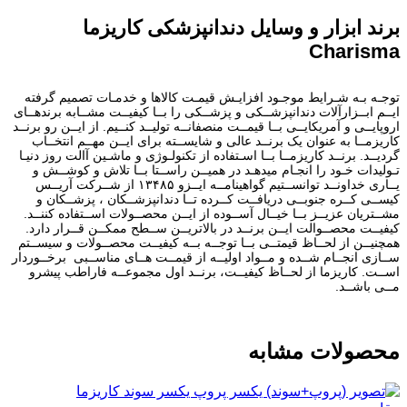
برند ابزار و وسایل دندانپزشکی کاریزما
Charisma
توجـه بـه شـرایط موجـود افزایـش قیمـت کالاها و خدمـات تصمیم گرفته
ایــم ابــزارآلات دندانپزشــکی و پزشــکی را بــا کیفیــت مشــابه برندهــای
اروپایــی و آمریکایــی بــا قیمــت منصفانــه تولیــد کنــیم. از ایــن رو برنــد
کاریزمــا به عنوان یک برنــد عالی و شایســته برای ایــن مهــم انتخــاب
گردیــد. برنــد کاریزمــا بــا اسـتفاده از تکنولـوژی و ماشـین آالت روز دنیـا
تـولیدات خـود را انجـام میدهـد در همیــن راســتا بــا تلاش و کوشــش و
یــاری خداونــد توانســتیم گواهینامــه ایــزو ۱۳۴۸۵ از شــرکت آریــس
کیســی کــره جنوبــی دریافــت کــرده تــا دندانپزشــکان ، پزشــکان و
مشــتریان عزیــز بــا خیــال آســوده از ایــن محصــولات اســتفاده کننــد.
کیفیــت محصــوالت ایــن برنــد در بالاتریــن ســطح ممکــن قــرار دارد.
همچنیــن از لحــاظ قیمتــی بــا توجــه بــه کیفیــت محصــولات و سیســتم
ســازی انجــام شــده و مــواد اولیــه از قیمــت هــای مناســبی برخــوردار
اســت. کاریزما از لحــاظ کیفیــت، برنــد اول مجموعــه فاراطب پیشرو
مــی باشــد.
محصولات مشابه