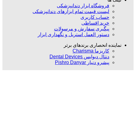
فروشگاه ابزار دندانپزشکی
لیست قیمت تمام ابزارهای دندانپزشکی
حساب کاربری
خرید اقساطی
پیگیری سفارش و مرسولات
دستور العمل استریل و نگهداری ابزار
نماینده انحصاری برندهای برتر
کاریزما Charisma
دنتال دیوایس Dental Devices
پیشرو دنیار Pishro Danyar
بلاگ
وبلاگ دندانپزشکی
اخبار دندانپزشکی و پزشکی
مقالات تخصصی دندانپزشکی
اینفوگرافیک
کتاب ها و مقالات
مارا در شبکه های اجتماعی دنبال کنید