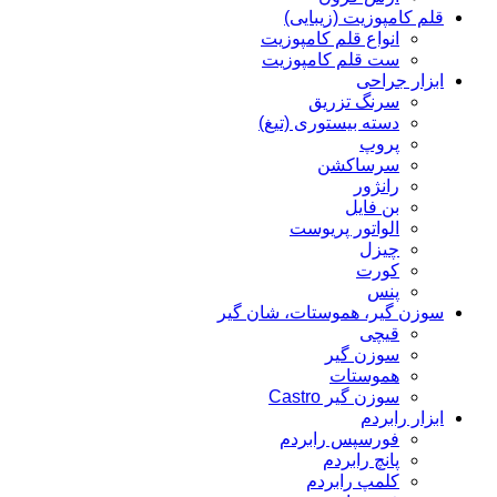
قلم کامپوزیت (زیبایی)
انواع قلم کامپوزیت
ست قلم کامپوزیت
ابزار جراحی
سرنگ تزریق
دسته بیستوری (تیغ)
پروپ
سرساکشن
رانژور
بن فایل
الواتور پریوست
چیزل
کورت
پنس
سوزن گیر، هموستات، شان گیر
قیچی
سوزن گیر
هموستات
سوزن گیر Castro
ابزار رابردم
فورسپس رابردم
پانچ رابردم
کلمپ رابردم