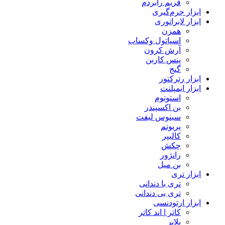
فریم رابردم
ابزار جرم‌گیری
ابزار لابراتوری
همزن
اسپاتول وکساب
آرش کرون
پنس کاربن
گیج
ابزار رترکتور
ابزار ایمپلنت
استوتوم
بن اکسپندر
سینوس لیفت
پریوتم
کالیپر
چکش
رانژور
بن میل
ابزار تری
تری با دندانی
تری بی دندانی
ابزار ارتودنسی
کاتر | اند کاتر
پلایر