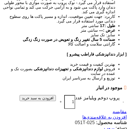
استفاده قرار می گیرد.- نوک پروب به صورت موازی با محور طولی
دندان وارد پاکت می شود و به آرامی حرکت می کند و تمامی نواحی
اندازه گیری می کند.
کاربرد: جهت تعیین موقعیت، اندازه و مسیر پاکت ها روی سطوح
دندانی مورد استفاده قرار می گیرد.
طول :17
سانتی متر
عرض :—
سانتی متر
سایز: تک سایز
ضمانت 5 سال تغییر رنگ و تعویض در صورت زنگ زدگی
گارانتی سلامت و اصالت کالا
[ ابزار دندانپزشکی فاراطب پیشرو ]
بهترین کیفیت و قیمت خرید
فروش
لوازم دندانپزشکی
و
تجهیزات دندانپزشکی
بصورت تک و
عمده در سایت
توزیع و ارسال به سرتاسر ایران
موجود در انبار
پروپ دوخم ویلیامز عدد
افزودن به سبد خرید
+
-
مقایسه
افزودن به علاقه‌مندی‌ها
شناسه محصول:
025-051T
دسته:
پروپ