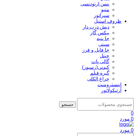
پنس ارتودنسی
متیو
سپراتور
ظروف استیل
دیش درب دار
بیکس گاز
جا پنبه
سینی
جا فایل و فرز
چیتل
گالی پات
کیدنی(رسیور)
گیره فیلم
چراغ الکلی
اینسترومنت
آرتیکولاتور
جستجو
0
0
مورد
0
مورد