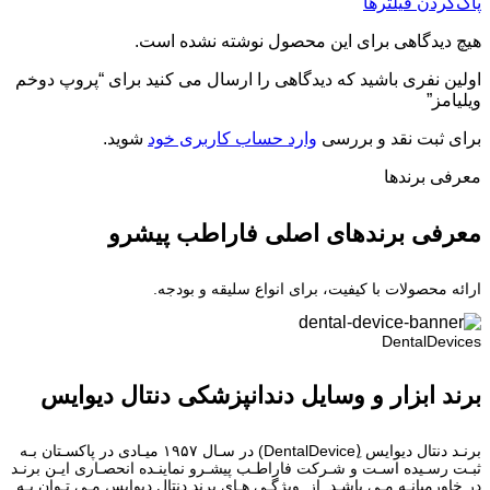
پاک‌کردن فیلترها
هیچ دیدگاهی برای این محصول نوشته نشده است.
اولین نفری باشید که دیدگاهی را ارسال می کنید برای “پروپ دوخم
ویلیامز”
برای ثبت نقد و بررسی
وارد حساب کاربری خود
شوید.
معرفی برند‌ها
معرفی برندهای اصلی فاراطب پیشرو
ارائه محصولات با کیفیت، برای انواع سلیقه و بودجه.
DentalDevices
برند ابزار و وسایل دندانپزشکی دنتال دیوایس
برنـد دنتال دیوایس (ِDentalDevice) در سـال ۱۹۵۷ میـادی در پاکسـتان بـه
ثبـت رسـیده اسـت و شـرکت فاراطـب پیشـرو نماینـده انحصـاری ایـن برنـد
در خاورمیانـه مـی باشـد. از ویژگـی هـای برند دنتال دیوایس مـی تـوان بـه