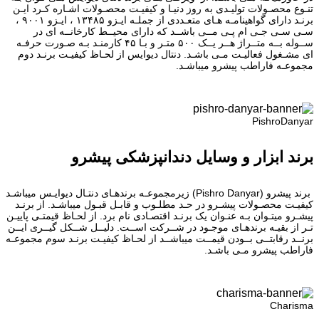
تنـوع محصـولات تولیـدی به روز دنیـا و کیفیـت محصـولات اشـاره کـرد ایـن
برنـد دارای گواهینامـه هـای متعـددی از جملـه ایـزو ۱۳۴۸۵ ، ایـزو ۹۰۰۱ ،
سـی سـی جـی ام پـی مــی باشــد که دارای محیــط کارخانــه ای در
ســوله بــه متــراژ هــر یــک ۵۰۰ متـر و بـا ۴۵ کارمنـد بـه صـورت حرفـه
ای مشـغول فعالیـت مـی باشـد. دنتال دیوایس از لحـاظ کیفیـت برنـد دوم
مجموعـه فاراطب پیشرو میباشـد.
PishroDanyar
برند ابزار و وسایل دندانپزشکی پیشرو
برند پیشرو (Pishro Danyar) زیرمجموعـه برندهـای دنتـال دیوایـس میباشـد
کیفیـت محصـولات پیشـرو در حـد مطلـوب و قابـل قبـول میباشـد. از برنـد
پیشـرو میتـوان بـه عنـوان یک برنـد اقتصـادی نام برد. از لحـاظ قیمتـی پاییـن
تـر از بقیـه برندهـای موجـود در شــرکت اســت. دلیــل شــکل گیــری ایــن
برنــد رقابتــی بــودن قیمــت میباشــد از لحـاظ کیفیـت برنـد سوم مجموعـه
فاراطب پیشرو مـی باشـد.
Charisma