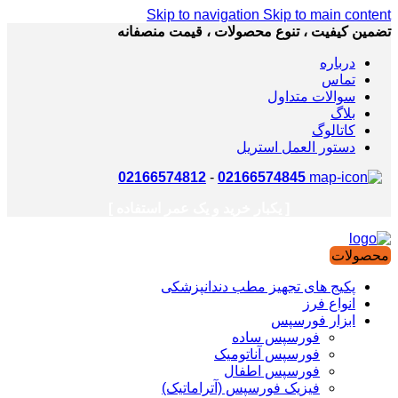
Skip to navigation
Skip to main content
تضمین کیفیت ، تنوع محصولات ، قیمت منصفانه
درباره
تماس
سوالات متداول
بلاگ
کاتالوگ
دستور العمل استریل
02166574812
-
02166574845
[ یکبار خرید و یک عمر استفاده ]
محصولات
پکیج های تجهیز مطب دندانپزشکی
انواع فرز
ابزار فورسپس
فورسپس ساده
فورسپس آناتومیک
فورسپس اطفال
فیزیک فورسپس (آتراماتیک)