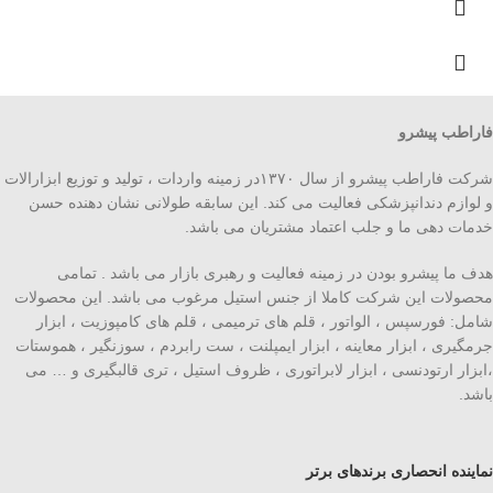
فاراطب پیشرو
شرکت فاراطب پیشرو از سال ۱۳۷۰در زمینه واردات ، تولید و توزیع ابزارالات
و لوازم دندانپزشکی فعالیت می کند. این سابقه طولانی نشان دهنده حسن
خدمات دهی ما و جلب اعتماد مشتریان می باشد.
هدف ما پیشرو بودن در زمینه فعالیت و رهبری بازار می باشد . تمامی
محصولات این شرکت کاملا از جنس استیل مرغوب می باشد. این محصولات
شامل: فورسپس ، الواتور ، قلم های ترمیمی ، قلم های کامپوزیت ، ابزار
جرمگیری ، ابزار معاینه ، ابزار ایمپلنت ، ست رابردم ، سوزنگیر ، هموستات
،ابزار ارتودنسی ، ابزار لابراتوری ، ظروف استیل ، تری قالبگیری و … می
باشد.
نماینده انحصاری برندهای برتر