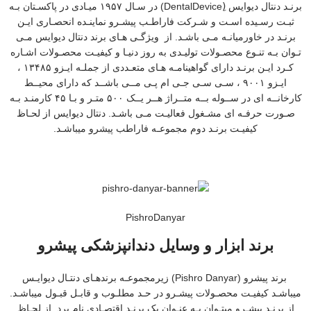
برنـد دنتال دیوایس (ِDentalDevice) در سـال ۱۹۵۷ میـادی در پاکسـتان بـه
ثبـت رسـیده اسـت و شـرکت فاراطـب پیشـرو نماینـده انحصـاری ایـن
برنـد در خاورمیانـه مـی باشـد. از ویژگـی هـای برند دنتال دیوایس مـی
تـوان بـه تنـوع محصـولات تولیـدی به روز دنیـا و کیفیـت محصـولات اشـاره
کـرد ایـن برنـد دارای گواهینامـه هـای متعـددی از جملـه ایـزو ۱۳۴۸۵ ،
ایـزو ۹۰۰۱ ، سـی سـی جـی ام پـی مــی باشــد که دارای محیــط
کارخانــه ای در ســوله بــه متــراژ هــر یــک ۵۰۰ متـر و بـا ۴۵ کارمنـد بـه
صـورت حرفـه ای مشـغول فعالیـت مـی باشـد. دنتال دیوایس از لحـاظ
کیفیـت برنـد دوم مجموعـه فاراطب پیشرو میباشـد.
PishroDanyar
برند ابزار و وسایل دندانپزشکی پیشرو
برند پیشرو (Pishro Danyar) زیرمجموعـه برندهـای دنتـال دیوایـس
میباشـد کیفیـت محصـولات پیشـرو در حـد مطلـوب و قابـل قبـول میباشـد.
از برنـد پیشـرو میتـوان بـه عنـوان یک برنـد اقتصـادی نام برد. از لحـاظ