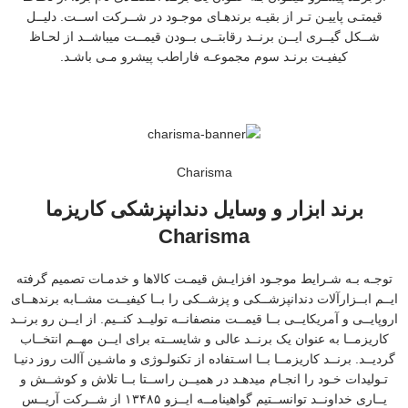
قیمتـی پاییـن تـر از بقیـه برندهـای موجـود در شــرکت اســت. دلیــل
شــکل گیــری ایــن برنــد رقابتــی بــودن قیمــت میباشــد از لحـاظ
کیفیـت برنـد سوم مجموعـه فاراطب پیشرو مـی باشـد.
Charisma
برند ابزار و وسایل دندانپزشکی کاریزما
Charisma
توجـه بـه شـرایط موجـود افزایـش قیمـت کالاها و خدمـات تصمیم گرفته
ایــم ابــزارآلات دندانپزشــکی و پزشــکی را بــا کیفیــت مشــابه برندهــای
اروپایــی و آمریکایــی بــا قیمــت منصفانــه تولیــد کنــیم. از ایــن رو برنــد
کاریزمــا به عنوان یک برنــد عالی و شایســته برای ایــن مهــم انتخــاب
گردیــد. برنــد کاریزمــا بــا اسـتفاده از تکنولـوژی و ماشـین آالت روز دنیـا
تـولیدات خـود را انجـام میدهـد در همیــن راســتا بــا تلاش و کوشــش و
یــاری خداونــد توانســتیم گواهینامــه ایــزو ۱۳۴۸۵ از شــرکت آریــس