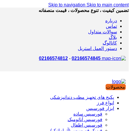
Skip to navigation
Skip to main content
تضمین کیفیت ، تنوع محصولات ، قیمت منصفانه
درباره
تماس
سوالات متداول
بلاگ
کاتالوگ
دستور العمل استریل
02166574812
-
02166574845
محصولات
پکیج های تجهیز مطب دندانپزشکی
انواع فرز
ابزار فورسپس
فورسپس ساده
فورسپس آناتومیک
فورسپس اطفال
فیزیک فورسپس (آتراماتیک)