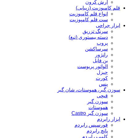
آرش کرون
قلم کامپوزیت (زیبایی)
انواع قلم کامپوزیت
ست قلم کامپوزیت
ابزار جراحی
سرنگ تزریق
دسته بیستوری (تیغ)
پروپ
سرساکشن
رانژور
بن فایل
الواتور پریوست
چیزل
کورت
پنس
سوزن گیر، هموستات، شان گیر
قیچی
سوزن گیر
هموستات
سوزن گیر Castro
ابزار رابردم
فورسپس رابردم
پانچ رابردم
کلمپ رابردم