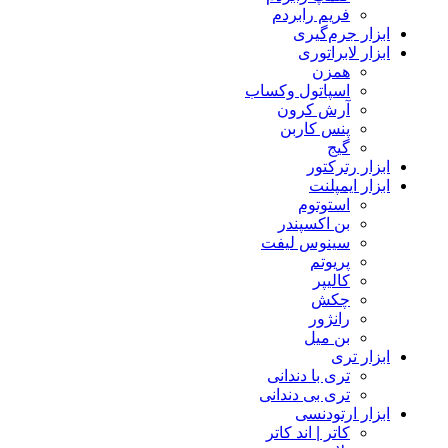
فریم رابردم
ابزار جرم‌گیری
ابزار لابراتوری
همزن
اسپاتول وکساب
آرش کرون
پنس کاربن
گیج
ابزار رترکتور
ابزار ایمپلنت
استوتوم
بن اکسپندر
سینوس لیفت
پریوتم
کالیپر
چکش
رانژور
بن میل
ابزار تری
تری با دندانی
تری بی دندانی
ابزار ارتودنسی
کاتر | اند کاتر