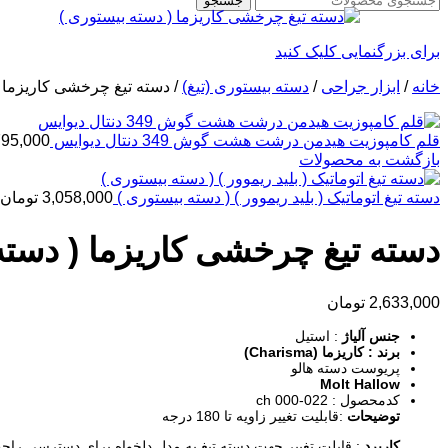
جستجو
برای بزرگنمایی کلیک کنید
خانه
/
ابزار جراحی
/
دسته بیستوری (تیغ)
/
دسته تیغ چرخشی کاریزما (
قلم کامپوزیت هیدمن درشت هشت گوش 349 دنتال دیوایس
795,000
بازگشت به محصولات
دسته تیغ اتوماتیک ( بلید ریموور ) ( دسته بیستوری )
3,058,000
تومان
دسته تیغ چرخشی کاریزما ( دسته
2,633,000
تومان
جنس آلیاژ
: استیل
برند : کاریزما (Charisma)
پریوست دسته هالو
Molt Hallow
کدمحصول : 022-000 ch
توضیحات
:قابلیت تغییر زاویه تا 180 درجه
کاربرد
: قابلت تغییر جهت دسته تیغ به مدل دلخواه برای دسترسی راحت