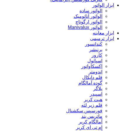
ابزار الواتور
الواتور ساده
الواتور آناتومیک
الواتور ارگوتاچ
الواتور Manivalux
ابزار معاینه
ابزار ترمیمی
کندانسور
برنیشر
کارور
اسپاتول
اکسکاواتور
اندومتر
قلم دایکال
گوده آمالگام
پلاگر
اسپیدر
هیت کریر
قلم زیر لثه
فورسپس سکشنال
ماتریس بند
آمالگام کریر
ام تی ای کریر