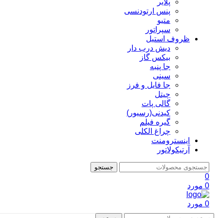
پلایر
پنس ارتودنسی
متیو
سپراتور
ظروف استیل
دیش درب دار
بیکس گاز
جا پنبه
سینی
جا فایل و فرز
چیتل
گالی پات
کیدنی(رسیور)
گیره فیلم
چراغ الکلی
اینسترومنت
آرتیکولاتور
جستجو
0
0
مورد
0
مورد