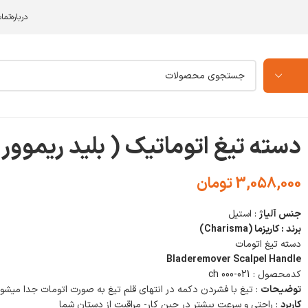
درباره
تما
خانه
/
ابزار جراحی
/
دسته بیستوری (تیغ)
/
دسته تیغ اتوماتیک ( بلید ریموور )
دسته تیغ اتوماتیک ( بلید ریموور
3,058,000
تومان
جنس آلیاژ
: استیل
برند : کاریزما (Charisma)
دسته تیغ اتومات
Bladeremover Scalpel Handle
کدمحصول : 021-000 ch
توضیحات
: تیغ با فشردن دکمه در انتهای قلم تیغ به صورت اتومات جدا میشو
کاربرد
: راحتی و سرعت بیشتر در حین کار- مراقبت از دستان شما