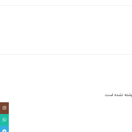
شته نشده است.
اینست
واتس
تلگرا