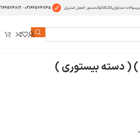
2166574812
-
02166574845
س
سوالات متداول
بلاگ
کاتالوگ
دستور العمل استریل
 ( دسته بیستوری )
 ) ( دسته بیستوری )
د