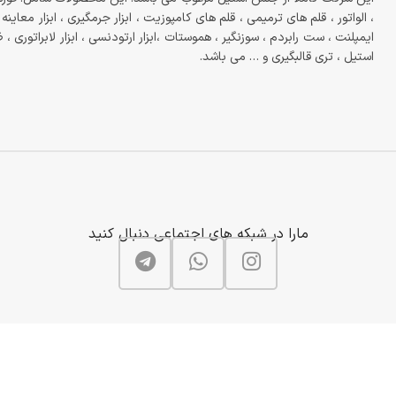
، الواتور ، قلم های ترمیمی ، قلم های کامپوزیت ، ابزار جرمگیری ، ابزار معاینه ، 
ایمپلنت ، ست رابردم ، سوزنگیر ، هموستات ،ابزار ارتودنسی ، ابزار لابراتوری ،
استیل ، تری قالبگیری و … می باشد.
مارا در شبکه های اجتماعی دنبال کنید
FaraTebPishro
2022
کلیه حقوق مادی و معنوی سایت متعلق به فاراطب پیشرو می باشد و هرگونه بهره ب