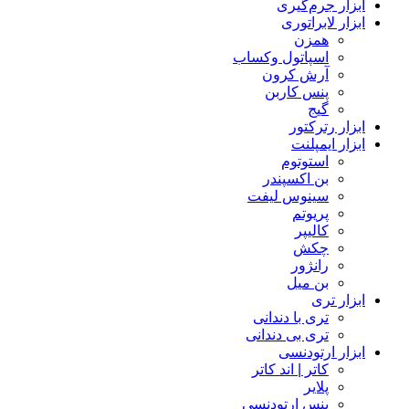
ابزار جرم‌گیری
ابزار لابراتوری
همزن
اسپاتول وکساب
آرش کرون
پنس کاربن
گیج
ابزار رترکتور
ابزار ایمپلنت
استوتوم
بن اکسپندر
سینوس لیفت
پریوتم
کالیپر
چکش
رانژور
بن میل
ابزار تری
تری با دندانی
تری بی دندانی
ابزار ارتودنسی
کاتر | اند کاتر
پلایر
پنس ارتودنسی