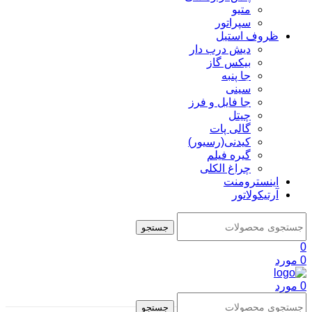
متیو
سپراتور
ظروف استیل
دیش درب دار
بیکس گاز
جا پنبه
سینی
جا فایل و فرز
چیتل
گالی پات
کیدنی(رسیور)
گیره فیلم
چراغ الکلی
اینسترومنت
آرتیکولاتور
جستجو
0
0
مورد
0
مورد
جستجو