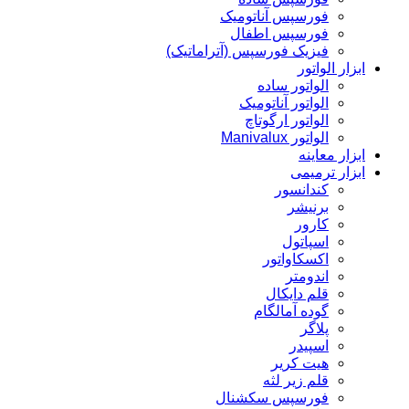
فورسپس آناتومیک
فورسپس اطفال
فیزیک فورسپس (آتراماتیک)
ابزار الواتور
الواتور ساده
الواتور آناتومیک
الواتور ارگوتاچ
الواتور Manivalux
ابزار معاینه
ابزار ترمیمی
کندانسور
برنیشر
کارور
اسپاتول
اکسکاواتور
اندومتر
قلم دایکال
گوده آمالگام
پلاگر
اسپیدر
هیت کریر
قلم زیر لثه
فورسپس سکشنال