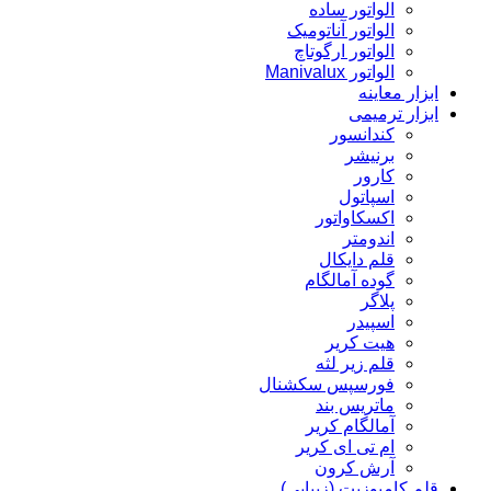
الواتور ساده
الواتور آناتومیک
الواتور ارگوتاچ
الواتور Manivalux
ابزار معاینه
ابزار ترمیمی
کندانسور
برنیشر
کارور
اسپاتول
اکسکاواتور
اندومتر
قلم دایکال
گوده آمالگام
پلاگر
اسپیدر
هیت کریر
قلم زیر لثه
فورسپس سکشنال
ماتریس بند
آمالگام کریر
ام تی ای کریر
آرش کرون
قلم کامپوزیت (زیبایی)