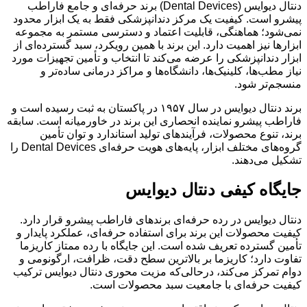
دنتال دیوایس (Dental Devices) برند حرفه‌ای و جامع فاراطب
پیشرو است. کیفیت یک مرکز دندانپزشکی فقط به یک ابزار محدود
نمی‌شود؛ هماهنگی، قابلیت اعتماد و دسترسی مستمر به مجموعه
ابزارها نیز اهمیت دارد. این برند با همین رویکرد، سبد گسترده‌ای از
ابزار دندانپزشکی را عرضه می‌کند تا انتخاب و تأمین تجهیزات مورد
نیاز مطب‌ها، کلینیک‌ها، دانشگاه‌ها و مراکز درمانی ساده‌تر و
منسجم‌تر شود.
برند دنتال دیوایس در سال ۱۹۵۷ در پاکستان به ثبت رسیده است و
فاراطب پیشرو نماینده انحصاری این برند در خاورمیانه است. سابقه
برند، تنوع محصولات، فرآیندهای تولید استاندارد و توان تأمین
گروه‌های مختلف ابزار، پایه‌های هویت حرفه‌ای Dental Devices را
تشکیل می‌دهند.
جایگاه کیفی دنتال دیوایس
دنتال دیوایس در رده حرفه‌ای برندهای فاراطب پیشرو قرار دارد.
کیفیت محصولات این برند برای استفاده حرفه‌ای، عملکرد پایدار و
تأمین گسترده تعریف شده است. این جایگاه با رده ممتاز کاریزما
تفاوت دارد؛ کاریزما بر بالاترین سطح دقت، ظرافت، ارگونومی و
دوام تمرکز می‌کند، درحالی‌که مزیت محوری دنتال دیوایس ترکیب
کیفیت حرفه‌ای با جامعیت سبد محصولات است.