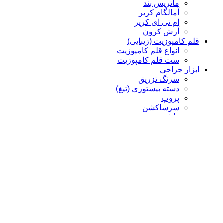
ماتریس بند
آمالگام کریر
ام تی ای کریر
آرش کرون
قلم کامپوزیت (زیبایی)
انواع قلم کامپوزیت
ست قلم کامپوزیت
ابزار جراحی
سرنگ تزریق
دسته بیستوری (تیغ)
پروپ
سرساکشن
رانژور
بن فایل
الواتور پریوست
چیزل
کورت
پنس
سوزن گیر، هموستات، شان گیر
قیچی
سوزن گیر
هموستات
سوزن گیر Castro
ابزار رابردم