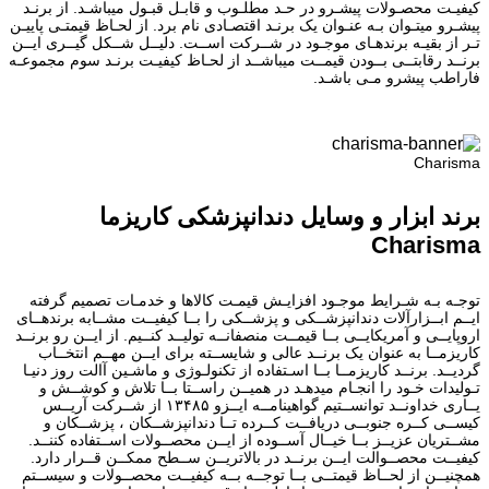
کیفیـت محصـولات پیشـرو در حـد مطلـوب و قابـل قبـول میباشـد. از برنـد
پیشـرو میتـوان بـه عنـوان یک برنـد اقتصـادی نام برد. از لحـاظ قیمتـی پاییـن
تـر از بقیـه برندهـای موجـود در شــرکت اســت. دلیــل شــکل گیــری ایــن
برنــد رقابتــی بــودن قیمــت میباشــد از لحـاظ کیفیـت برنـد سوم مجموعـه
فاراطب پیشرو مـی باشـد.
Charisma
برند ابزار و وسایل دندانپزشکی کاریزما
Charisma
توجـه بـه شـرایط موجـود افزایـش قیمـت کالاها و خدمـات تصمیم گرفته
ایــم ابــزارآلات دندانپزشــکی و پزشــکی را بــا کیفیــت مشــابه برندهــای
اروپایــی و آمریکایــی بــا قیمــت منصفانــه تولیــد کنــیم. از ایــن رو برنــد
کاریزمــا به عنوان یک برنــد عالی و شایســته برای ایــن مهــم انتخــاب
گردیــد. برنــد کاریزمــا بــا اسـتفاده از تکنولـوژی و ماشـین آالت روز دنیـا
تـولیدات خـود را انجـام میدهـد در همیــن راســتا بــا تلاش و کوشــش و
یــاری خداونــد توانســتیم گواهینامــه ایــزو ۱۳۴۸۵ از شــرکت آریــس
کیســی کــره جنوبــی دریافــت کــرده تــا دندانپزشــکان ، پزشــکان و
مشــتریان عزیــز بــا خیــال آســوده از ایــن محصــولات اســتفاده کننــد.
کیفیــت محصــوالت ایــن برنــد در بالاتریــن ســطح ممکــن قــرار دارد.
همچنیــن از لحــاظ قیمتــی بــا توجــه بــه کیفیــت محصــولات و سیســتم