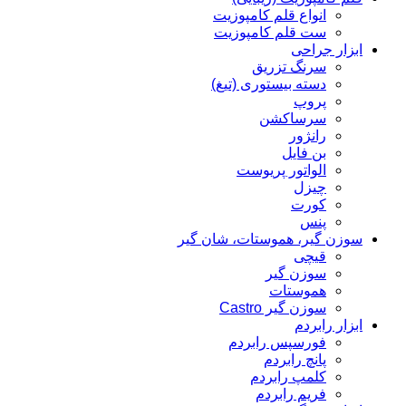
انواع قلم کامپوزیت
ست قلم کامپوزیت
ابزار جراحی
سرنگ تزریق
دسته بیستوری (تیغ)
پروپ
سرساکشن
رانژور
بن فایل
الواتور پریوست
چیزل
کورت
پنس
سوزن گیر، هموستات، شان گیر
قیچی
سوزن گیر
هموستات
سوزن گیر Castro
ابزار رابردم
فورسپس رابردم
پانچ رابردم
کلمپ رابردم
فریم رابردم