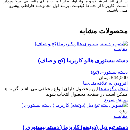
ســازی انجــام شــده و مــواد اولیــه از قیمــت هــای مناســبی برخــوردار
اســت. کاریزما از لحــاظ کیفیــت، برنــد اول مجموعــه فاراطب پیشرو
مــی باشــد.
محصولات مشابه
مقایسه
دسته بیستوری هالو کاریزما (کج و صاف)
دسته بیستوری (تیغ)
844,000
تومان
افزودن به علاقه‌مندی‌ها
انتخاب گزینه ها
این محصول دارای انواع مختلفی می باشد. گزینه ها
ممکن است در صفحه محصول انتخاب شوند
نمایش سریع
ویژه
مقایسه
دسته تیغ دبل (دوتیغه) کاریزما ( دسته بیستوری )