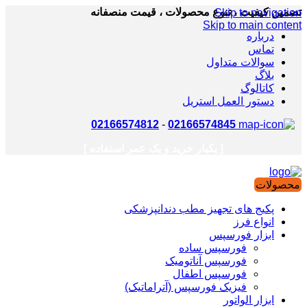
تضمین کیفیت ، تنوع محصولات ، قیمت منصفانه
Skip to navigation
Skip to main content
درباره
تماس
سوالات متداول
بلاگ
کاتالوگ
دستور العمل استریل
02166574812
-
02166574845
[ یکبار خرید و یک عمر استفاده ]
محصولات
پکیج های تجهیز مطب دندانپزشکی
انواع فرز
ابزار فورسپس
فورسپس ساده
فورسپس آناتومیک
فورسپس اطفال
فیزیک فورسپس (آتراماتیک)
ابزار الواتور