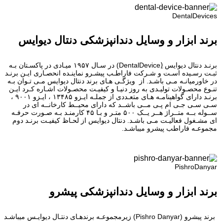
DentalDevices
برند ابزار و وسایل دندانپزشکی دنتال دیوایس
برنـد دنتال دیوایس (ِDentalDevice) در سـال ۱۹۵۷ میـادی در پاکسـتان بـه
ثبـت رسـیده اسـت و شـرکت فاراطـب پیشـرو نماینـده انحصـاری ایـن برنـد
در خاورمیانـه مـی باشـد. از ویژگـی هـای برند دنتال دیوایس مـی تـوان بـه
تنـوع محصـولات تولیـدی به روز دنیـا و کیفیـت محصـولات اشـاره کـرد ایـن
برنـد دارای گواهینامـه هـای متعـددی از جملـه ایـزو ۱۳۴۸۵ ، ایـزو ۹۰۰۱ ،
سـی سـی جـی ام پـی مــی باشــد که دارای محیــط کارخانــه ای در
ســوله بــه متــراژ هــر یــک ۵۰۰ متـر و بـا ۴۵ کارمنـد بـه صـورت حرفـه
ای مشـغول فعالیـت مـی باشـد. دنتال دیوایس از لحـاظ کیفیـت برنـد دوم
مجموعـه فاراطب پیشرو میباشـد.
PishroDanyar
برند ابزار و وسایل دندانپزشکی پیشرو
برند پیشرو (Pishro Danyar) زیرمجموعـه برندهـای دنتـال دیوایـس میباشـد