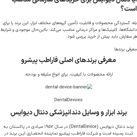
است؟
بله. گستردگی محصولات و قابلیت تأمین گروه‌های مختلف ابزار، این برند را برای
دانشگاه‌ها، کلینیک‌ها و مراکز درمانی مناسب می‌کند؛ بااین‌حال موجودی و شرایط
هر سفارش باید پیش از خرید بررسی شود.
معرفی برند‌ها
معرفی برندهای اصلی فاراطب پیشرو
ارائه محصولات با کیفیت، برای انواع سلیقه و بودجه.
DentalDevices
برند ابزار و وسایل دندانپزشکی دنتال دیوایس
برنـد دنتال دیوایس (ِDentalDevice) در سـال ۱۹۵۷ میـادی در پاکسـتان بـه
ثبـت رسـیده اسـت و شـرکت فاراطـب پیشـرو نماینـده انحصـاری ایـن برنـد در