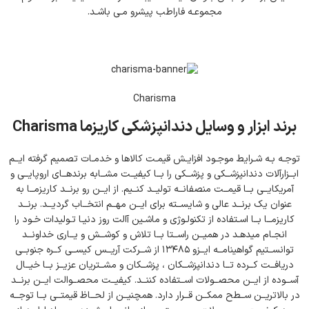
مجموعـه فاراطب پیشرو مـی باشـد.
Charisma
برند ابزار و وسایل دندانپزشکی کاریزما Charisma
توجـه بـه شـرایط موجـود افزایـش قیمـت کالاها و خدمـات تصمیم گرفته ایــم
ابــزارآلات دندانپزشــکی و پزشــکی را بــا کیفیــت مشــابه برندهــای اروپایــی و
آمریکایــی بــا قیمــت منصفانــه تولیــد کنــیم. از ایــن رو برنــد کاریزمــا به
عنوان یک برنــد عالی و شایســته برای ایــن مهــم انتخــاب گردیــد. برنــد
کاریزمــا بــا اسـتفاده از تکنولـوژی و ماشـین آالت روز دنیـا تـولیدات خـود را
انجـام میدهـد در همیــن راســتا بــا تلاش و کوشــش و یــاری خداونــد
توانســتیم گواهینامــه ایــزو ۱۳۴۸۵ از شــرکت آریــس کیســی کــره جنوبــی
دریافــت کــرده تــا دندانپزشــکان ، پزشــکان و مشــتریان عزیــز بــا خیــال
آســوده از ایــن محصــولات اســتفاده کننــد. کیفیــت محصــوالت ایــن برنــد
در بالاتریــن ســطح ممکــن قــرار دارد. همچنیــن از لحــاظ قیمتــی بــا توجــه