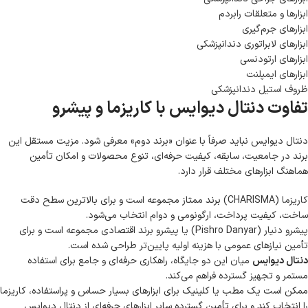
ابزارها و متعلقات رابردم
ابزارهای جرم‌گیری
ابزارهای لابراتوری دندانپزشکی
ابزارهای ارتودنسی
ابزارهای ایمپلنت
ظروف استیل دندانپزشکی
تفاوت دنتال دیوایس با کاریزما و پیشرو
دنتال دیوایس نباید صرفاً با عنوان «برند دوم» معرفی شود. مزیت مستقل این
برند در جامعیت، سابقه، کیفیت حرفه‌ای، تنوع محصولات و امکان تأمین
هماهنگ ابزارهای مختلف قرار دارد.
کاریزما (CHARISMA)
برند ممتاز مجموعه است و برای بالاترین سطح دقت
ساخت، کیفیت پرداخت، ارگونومی و دوام انتخاب می‌شود.
پیشرو دنیار (Pishro Danyar) یا پیشرو
برند اقتصادی مجموعه است و برای
تأمین نیازهای عمومی با هزینه اولیه پایین‌تر طراحی شده است.
دنتال دیوایس
میان این دو جایگاه، راهکاری حرفه‌ای و جامع برای استفاده
مستمر و تجهیز گسترده فراهم می‌کند.
ممکن است یک مطب یا کلینیک برای ابزارهای بسیار حساس و پراستفاده، کاریزما
را انتخاب کند و برای تأمین گسترده سایر ابزارهای حرفه‌ای از دنتال دیوایس