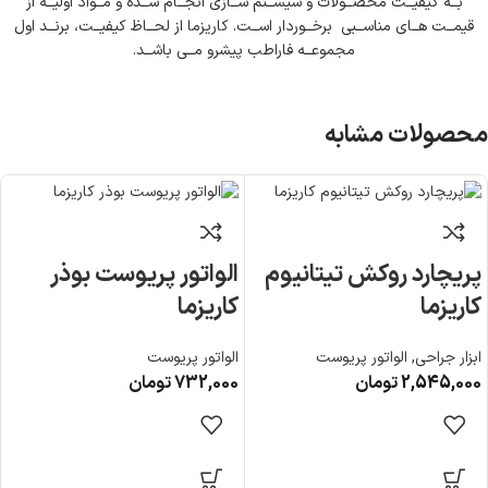
بــه کیفیــت محصــولات و سیســتم ســازی انجــام شــده و مــواد اولیــه از
قیمــت هــای مناســبی برخــوردار اســت. کاریزما از لحــاظ کیفیــت، برنــد اول
مجموعــه فاراطب پیشرو مــی باشــد.
محصولات مشابه
پریچارد روکش تیتانیوم
الواتور پریوست بوذر
کاریزما
کاریزما
ابزار جراحی
,
الواتور پریوست
الواتور پریوست
2,545,000
تومان
732,000
تومان