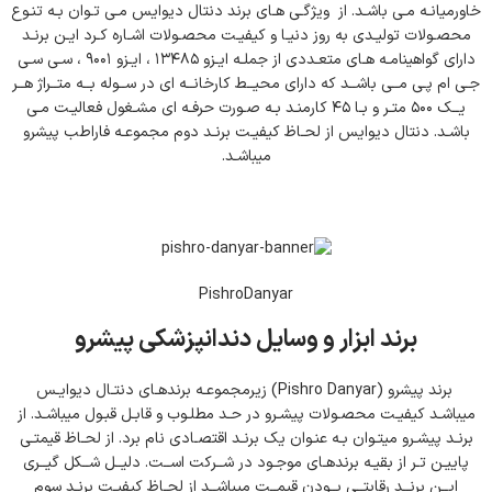
خاورمیانـه مـی باشـد. از ویژگـی هـای برند دنتال دیوایس مـی تـوان بـه تنـوع
محصـولات تولیـدی به روز دنیـا و کیفیـت محصـولات اشـاره کـرد ایـن برنـد
دارای گواهینامـه هـای متعـددی از جملـه ایـزو ۱۳۴۸۵ ، ایـزو ۹۰۰۱ ، سـی سـی
جـی ام پـی مــی باشــد که دارای محیــط کارخانــه ای در ســوله بــه متــراژ هــر
یــک ۵۰۰ متـر و بـا ۴۵ کارمنـد بـه صـورت حرفـه ای مشـغول فعالیـت مـی
باشـد. دنتال دیوایس از لحـاظ کیفیـت برنـد دوم مجموعـه فاراطب پیشرو
میباشـد.
PishroDanyar
برند ابزار و وسایل دندانپزشکی پیشرو
برند پیشرو (Pishro Danyar) زیرمجموعـه برندهـای دنتـال دیوایـس
میباشـد کیفیـت محصـولات پیشـرو در حـد مطلـوب و قابـل قبـول میباشـد. از
برنـد پیشـرو میتـوان بـه عنـوان یک برنـد اقتصـادی نام برد. از لحـاظ قیمتـی
پاییـن تـر از بقیـه برندهـای موجـود در شــرکت اســت. دلیــل شــکل گیــری
ایــن برنــد رقابتــی بــودن قیمــت میباشــد از لحـاظ کیفیـت برنـد سوم