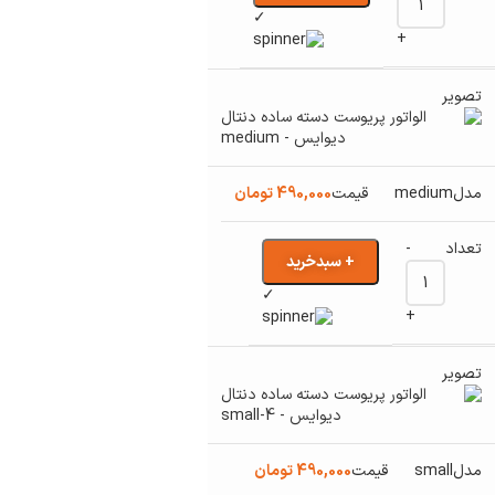
✓
+
medium
490,000
تومان
-
+ سبدخرید
✓
+
small
490,000
تومان