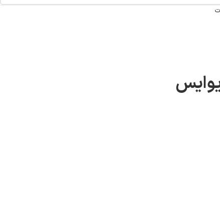
ت
یوایس