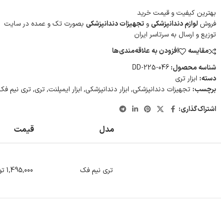
بهترین کیفیت و قیمت خرید
فروش
لوازم دندانپزشکی
و
تجهیزات دندانپزشکی
بصورت تک و عمده در سایت
توزیع و ارسال به سرتاسر ایران
مقایسه
افزودن به علاقه‌مندی‌ها
شناسه محصول:
DD-225-046
دسته:
ابزار تری
برچسب:
تجهیزات دندانپزشکی
,
ابزار دندانپزشکی
,
ابزار ایمپلنت
,
تری
,
تری نیم فک
اشتراک‌گذاری:
مدل
قیمت
تری نیم فک
1,495,000
تو