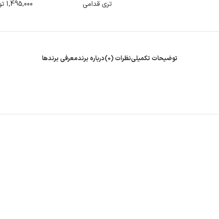
تری قدامی
1,495,000
تو
توضیحات تکمیلی
نظرات (0)
درباره برند
معرفی برند‌ها