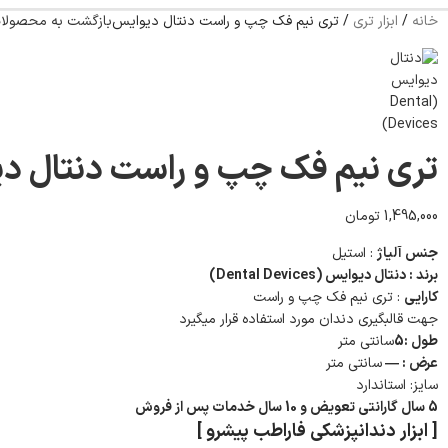
خانه
/
ابزار تری
/
تری نیم فک چپ و راست دنتال دیوایس
بازگشت به محصولا
تری نیم فک چپ و راست دنتال د
1,495,000
تومان
جنس آلیاژ
: استیل
برند : دنتال دیوایس (Dental Devices)
کارایی
: تری نیم فک چپ و راست
جهت قالبگیری دندان مورد استفاده قرار میگیرد
طول :5
سانتی متر
عرض : —
سانتی متر
سایز: استاندارد
5 سال گارانتی تعویض و 10 سال خدمات پس از فروش
[ ابزار دندانپزشکی فاراطب پیشرو ]