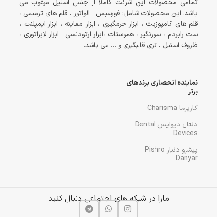
تمامی محصولات این شرکت کاملا از جنس استیل مرغوب می
باشد. این محصولات شامل: فورسپس ، الواتور ، قلم های ترمیمی ،
قلم های کامپوزیت ، ابزار جرمگیری ، ابزار معاینه ، ابزار ایمپلنت ،
ست رابردم ، سوزنگیر ، هموستات ،ابزار ارتودنسی ، ابزار لابراتوری ،
ظروف استیل ، تری قالبگیری و … می باشد.
نماینده انحصاری برندهای
برتر
کاریزما Charisma
دنتال دیوایس Dental
Devices
پیشرو دنیار Pishro
Danyar
مارا در شبکه های اجتماعی دنبال کنید