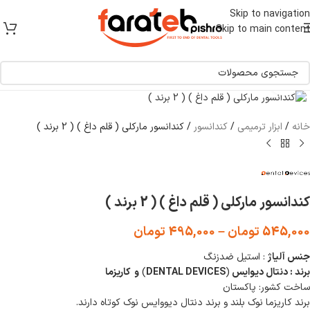
[ یکبار خرید و یک عمر استفاده ]
Skip to navigation
Skip to main content
برای بزرگنمایی کلیک کنید
خانه
/
ابزار ترمیمی
/
کندانسور
/
کندانسور مارکلی ( قلم داغ ) ( 2 برند )
کندانسور مارکلی ( قلم داغ ) ( 2 برند )
545,000
تومان
–
495,000
تومان
جنس آلیاژ
: استیل ضدزنگ
برند : دنتال دیوایس
(
DENTAL DEVICES
)
و کاریزما
ساخت کشور: پاکستان
برند کاریزما نوک بلند و برند دنتال دیووایس نوک کوتاه دارند.