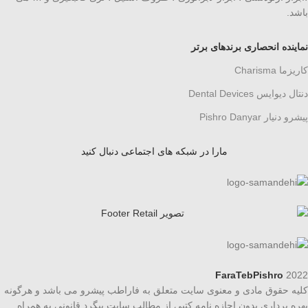
باشد.
نماینده انحصاری برندهای برتر
کاریزما Charisma
دنتال دیوایس Dental Devices
پیشرو دنیار Pishro Danyar
مارا در شبکه های اجتماعی دنبال کنید
FaraTebPishro
2022
کلیه حقوق مادی و معنوی سایت متعلق به فاراطب پیشرو می باشد و هرگونه
بهره برداری بدون اجازه نامه کتبی از مطالب سایت پیگرد قانونی به همراه