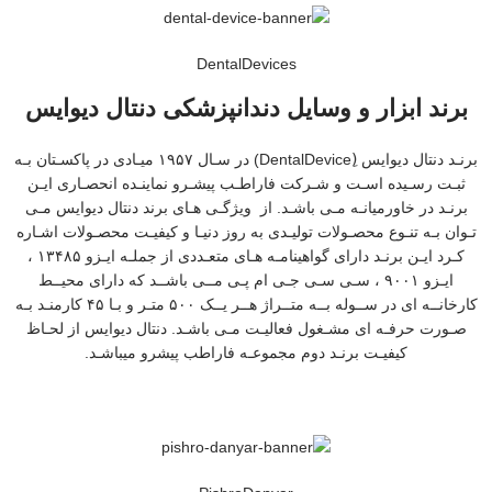
DentalDevices
برند ابزار و وسایل دندانپزشکی دنتال دیوایس
برنـد دنتال دیوایس (ِDentalDevice) در سـال ۱۹۵۷ میـادی در پاکسـتان بـه
ثبـت رسـیده اسـت و شـرکت فاراطـب پیشـرو نماینـده انحصـاری ایـن
برنـد در خاورمیانـه مـی باشـد. از ویژگـی هـای برند دنتال دیوایس مـی
تـوان بـه تنـوع محصـولات تولیـدی به روز دنیـا و کیفیـت محصـولات اشـاره
کـرد ایـن برنـد دارای گواهینامـه هـای متعـددی از جملـه ایـزو ۱۳۴۸۵ ،
ایـزو ۹۰۰۱ ، سـی سـی جـی ام پـی مــی باشــد که دارای محیــط
کارخانــه ای در ســوله بــه متــراژ هــر یــک ۵۰۰ متـر و بـا ۴۵ کارمنـد بـه
صـورت حرفـه ای مشـغول فعالیـت مـی باشـد. دنتال دیوایس از لحـاظ
کیفیـت برنـد دوم مجموعـه فاراطب پیشرو میباشـد.