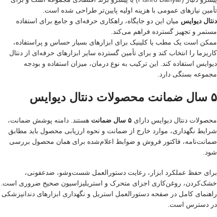
تأمین نیازهای عمومی با هزینه اولیه پایین‌تر طراحی شده است.
دنتال دیوایس
میان این دو جایگاه، راهکاری حرفه‌ای و جامع برای استفاده
مستمر و تجهیز گسترده فراهم می‌کند.
ممکن است یک مطب یا کلینیک برای ابزارهای بسیار حساس و پراستفاده،
کاریزما را انتخاب کند و برای تأمین گسترده سایر ابزارهای حرفه‌ای از دنتال
دیوایس استفاده کند. این ترکیب به نوع درمان، میزان استفاده و بودجه
مجموعه بستگی دارد.
۵ سال ضمانت محصولات دنتال دیوایس
محصولات دنتال دیوایس دارای
۵ سال ضمانت
هستند. دامنه پوشش ضمانت،
شرایط نگهداری، موارد خارج از ضمانت و نحوه ارزیابی محصول باید مطابق
ضمانت‌نامه، فاکتور فروش و ضوابط اعلام‌شده برای همان محصول بررسی
شود.
برای حفظ عملکرد ابزار، رعایت دستورالعمل شست‌وشو، ضدعفونی،
خشک‌کردن، روغن‌کاری اجزای متحرک و استریلیزاسیون صحیح ضروری است.
راهنمای کامل در صفحه
دستورالعمل استریل و نگهداری ابزارهای دندانپزشکی
در دسترس است.