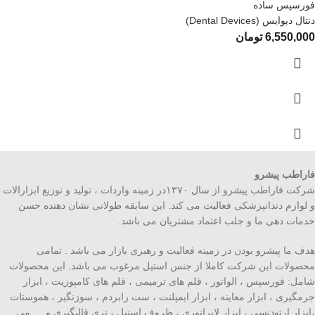
فورسپس ساده
دنتال دیوایس (Dental Devices)
6,550,000
تومان
فاراطب پیشرو
شرکت فاراطب پیشرو از سال ۱۳۷۰در زمینه واردات ، تولید و توزیع ابزارالات
و لوازم دندانپزشکی فعالیت می کند. این سابقه طولانی نشان دهنده حسن
خدمات دهی ما و جلب اعتماد مشتریان می باشد.
هدف ما پیشرو بودن در زمینه فعالیت و رهبری بازار می باشد . تمامی
محصولات این شرکت کاملا از جنس استیل مرغوب می باشد. این محصولات
شامل: فورسپس ، الواتور ، قلم های ترمیمی ، قلم های کامپوزیت ، ابزار
جرمگیری ، ابزار معاینه ، ابزار ایمپلنت ، ست رابردم ، سوزنگیر ، هموستات
،ابزار ارتودنسی ، ابزار لابراتوری ، ظروف استیل ، تری قالبگیری و … می