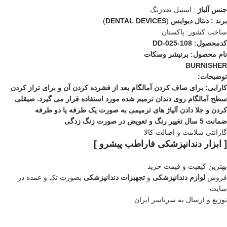
جنس آلیاژ
: استیل ضدزنگ
برند : دنتال دیوایس
(
DENTAL DEVICES
)
ساخت کشور: پاکستان
کدمحصول: DD-025-108
نام محصول: برنیشر وسکات
BURNISHER
توضیحات:
کارایی: برای صاف کردن آمالگام بعد از فشرده کردن آن و برای تراز کردن
سطح آمالگام روی دندان ترمیم شده مورد استفاده قرار می گیرد. صیقلی
کردن و جلا دادن آلیاژ های ترمیمی به صورت یک طرفه یا دو طرفه
ضمانت 5 سال تغییر رنگ و تعویض در صورت زنگ زدگی
گارانتی سلامت و اصالت کالا
[ ابزار دندانپزشکی فاراطب پیشرو ]
بهترین کیفیت و قیمت خرید
فروش
لوازم دندانپزشکی
و
تجهیزات دندانپزشکی
بصورت تک و عمده در
سایت
توزیع و ارسال به سرتاسر ایران