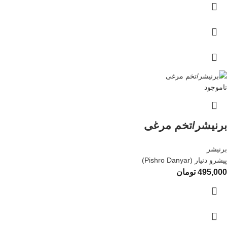
ناموجود
برنیشر/تخم مرغی
برنیشر
پیشرو دنیار (Pishro Danyar)
495,000
تومان