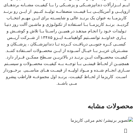
ایــم ابــزارآلات دندانپزشــکی و پزشــکی را بــا کیفیــت مشــابه برندهــای
اروپایــی و آمریکایــی بــا قیمــت منصفانــه تولیــد کنــیم. از ایــن رو برنــد
کاریزمــا به عنوان یک برنــد عالی و شایســته برای ایــن مهــم انتخــاب
گردیــد. برنــد کاریزمــا بــا اسـتفاده از تکنولـوژی و ماشـین آالت روز دنیـا
تـولیدات خـود را انجـام میدهـد در همیــن راســتا بــا تلاش و کوشــش و
یــاری خداونــد توانســتیم گواهینامــه ایــزو ۱۳۴۸۵ از شــرکت آریــس
کیســی کــره جنوبــی دریافــت کــرده تــا دندانپزشــکان ، پزشــکان و
مشــتریان عزیــز بــا خیــال آســوده از ایــن محصــولات اســتفاده کننــد.
کیفیــت محصــوالت ایــن برنــد در بالاتریــن ســطح ممکــن قــرار دارد.
همچنیــن از لحــاظ قیمتــی بــا توجــه بــه کیفیــت محصــولات و سیســتم
ســازی انجــام شــده و مــواد اولیــه از قیمــت هــای مناســبی برخــوردار
اســت. کاریزما از لحــاظ کیفیــت، برنــد اول مجموعــه فاراطب پیشرو
مــی باشــد.
محصولات مشابه