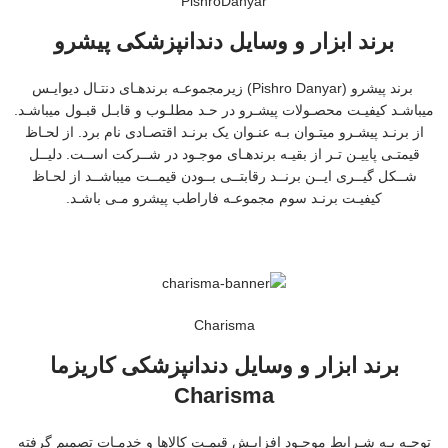
PishroDanyar
برند ابزار و وسایل دندانپزشکی پیشرو
برند پیشرو (Pishro Danyar) زیرمجموعـه برندهـای دنتـال دیوایـس
میباشـد کیفیـت محصـولات پیشـرو در حـد مطلـوب و قابـل قبـول میباشـد.
از برنـد پیشـرو میتـوان بـه عنـوان یک برنـد اقتصـادی نام برد. از لحـاظ
قیمتـی پاییـن تـر از بقیـه برندهـای موجـود در شــرکت اســت. دلیــل
شــکل گیــری ایــن برنــد رقابتــی بــودن قیمــت میباشــد از لحـاظ
کیفیـت برنـد سوم مجموعـه فاراطب پیشرو مـی باشـد.
Charisma
برند ابزار و وسایل دندانپزشکی کاریزما
Charisma
توجـه بـه شـرایط موجـود افزایـش قیمـت کالاها و خدمـات تصمیم گرفته