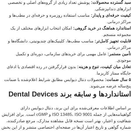
سبد گسترده محصولات:
پوشش تعداد زیادی از گروه‌های اصلی و تخصصی
ابزارهای دندانپزشکی.
کیفیت حرفه‌ای و پایدار:
مناسب استفاده روزمره و حرفه‌ای در مطب‌ها و
مراکز درمانی.
استاندارد هماهنگ در خرید گروهی:
امکان انتخاب ابزارهای مختلف از یک
مجموعه منسجم.
قابلیت تجهیز کامل‌تر:
مناسب مطب‌ها، کلینیک‌های چندیونیتی، دانشگاه‌ها و
مراکز درمانی.
تأمین مستمر:
عامل مهمی برای خریدهای سازمانی، دوره‌ای و تکمیل
موجودی.
تعادل میان کیفیت، تنوع و هزینه:
بدون قرارگرفتن در رده اقتصادی یا ادعای
جایگاه ممتاز کاریزما.
۵ سال ضمانت:
محصولات دنتال دیوایس مطابق شرایط اعلام‌شده با ضمانت
پنج‌ساله عرضه می‌شوند.
استانداردها و سابقه برند Dental Devices
بر اساس اطلاعات معرفی‌شده برای این برند، دنتال دیوایس دارای
گواهینامه‌هایی از جمله ISO 13485، ISO 9001 و cGMP است. برای افزایش
شفافیت و اعتبار، بهتر است نسخه قابل مشاهده مدارک، مرجع صادرکننده،
شماره گواهی و تاریخ اعتبار آن‌ها در صفحه‌ای اختصاصی منتشر و از این بخش