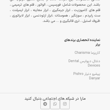
باشد. این محصولات شامل: فورسپس ، الواتور ، قلم های ترمیمی ،
قلم های کامپوزیت ، ابزار جرمگیری ، ابزار معاینه ، ابزار ایمپلنت ،
ست رابردم ، سوزنگیر ، هموستات ،ابزار ارتودنسی ، ابزار لابراتوری ،
ظروف استیل ، تری قالبگیری و … می باشد.
نماینده انحصاری برندهای
برتر
کاریزما Charisma
دنتال دیوایس Dental
Devices
پیشرو دنیار Pishro
Danyar
مارا در شبکه های اجتماعی دنبال کنید