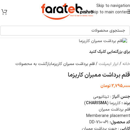
[ یکبار خرید و یک عمر استفاده ]
Skip to navigation
Skip to main content
برای بزرگنمایی کلیک کنید
خانه
/
ابزار ایمپلنت
/
قلم برداشت ممبران کاریزما
بازگشت به محصولات
قلم برداشت ممبران کاریزما
2,795,000
تومان
جنس آلیاژ
: تیتانیومی
برند :
کاریزما (
CHARISMA
)
قلم برداشت ممبران
Memberane placement
کد محصول:
DD-710-061
کارایی
: جهت برداشت ممبران