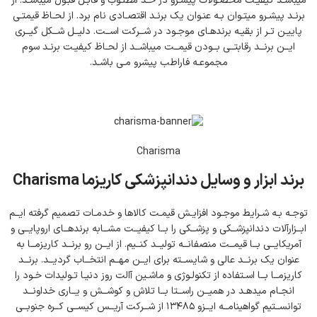
میباشـد کیفیـت محصـولات پیشـرو در حـد مطلـوب و قابـل قبـول میباشـد. از
برنـد پیشـرو میتـوان بـه عنـوان یک برنـد اقتصـادی نام برد. از لحـاظ قیمتـی
پاییـن تـر از بقیـه برندهـای موجـود در شــرکت اســت. دلیــل شــکل گیــری
ایــن برنــد رقابتــی بــودن قیمــت میباشــد از لحـاظ کیفیـت برنـد سوم
مجموعـه فاراطب پیشرو مـی باشـد.
Charisma
برند ابزار و وسایل دندانپزشکی کاریزما Charisma
توجـه بـه شـرایط موجـود افزایـش قیمـت کالاها و خدمـات تصمیم گرفته ایــم
ابــزارآلات دندانپزشــکی و پزشــکی را بــا کیفیــت مشــابه برندهــای اروپایــی و
آمریکایــی بــا قیمــت منصفانــه تولیــد کنــیم. از ایــن رو برنــد کاریزمــا به
عنوان یک برنــد عالی و شایســته برای ایــن مهــم انتخــاب گردیــد. برنــد
کاریزمــا بــا اسـتفاده از تکنولـوژی و ماشـین آالت روز دنیـا تـولیدات خـود را
انجـام میدهـد در همیــن راســتا بــا تلاش و کوشــش و یــاری خداونــد
توانســتیم گواهینامــه ایــزو ۱۳۴۸۵ از شــرکت آریــس کیســی کــره جنوبــی