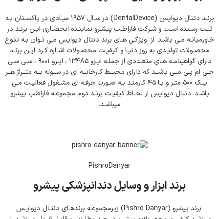
برنـد دنتال دیوایس (ِDentalDevice) در سـال ۱۹۵۷ میـادی در پاکسـتان بـه
ثبـت رسـیده اسـت و شـرکت فاراطـب پیشـرو نماینـده انحصـاری ایـن برنـد در
خاورمیانـه مـی باشـد. از ویژگـی هـای برند دنتال دیوایس مـی تـوان بـه تنـوع
محصـولات تولیـدی به روز دنیـا و کیفیـت محصـولات اشـاره کـرد ایـن برنـد
دارای گواهینامـه هـای متعـددی از جملـه ایـزو ۱۳۴۸۵ ، ایـزو ۹۰۰۱ ، سـی سـی
جـی ام پـی مــی باشــد که دارای محیــط کارخانــه ای در ســوله بــه متــراژ هــر
یــک ۵۰۰ متـر و بـا ۴۵ کارمنـد بـه صـورت حرفـه ای مشـغول فعالیـت مـی
باشـد. دنتال دیوایس از لحـاظ کیفیـت برنـد دوم مجموعـه فاراطب پیشرو
میباشـد.
PishroDanyar
برند ابزار و وسایل دندانپزشکی پیشرو
برند پیشرو (Pishro Danyar) زیرمجموعـه برندهـای دنتـال دیوایـس