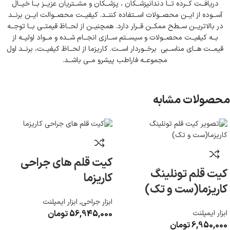
دریافــت کــرده تــا دندانپزشــکان ، پزشــکان و مشــتریان عزیــز بــا خیــال
آســوده از ایــن محصــولات اســتفاده کننــد. کیفیــت محصــوالت ایــن برنــد
در بالاتریــن ســطح ممکــن قــرار دارد. همچنیــن از لحــاظ قیمتــی بــا توجــه
بــه کیفیــت محصــولات و سیســتم ســازی انجــام شــده و مــواد اولیــه از
قیمــت هــای مناســبی برخــوردار اســت. کاریزما از لحــاظ کیفیــت، برنــد اول
مجموعــه فاراطب پیشرو مــی باشــد.
محصولات مشابه
کیت قلم های جراحی
کیت قلم تونلینگ
کاریزما
کاریزما(ست و تک)
ابزار جراحی
,
ابزار ایمپلنت
ابزار ایمپلنت
56,945,000
تومان
6,950,000
تومان