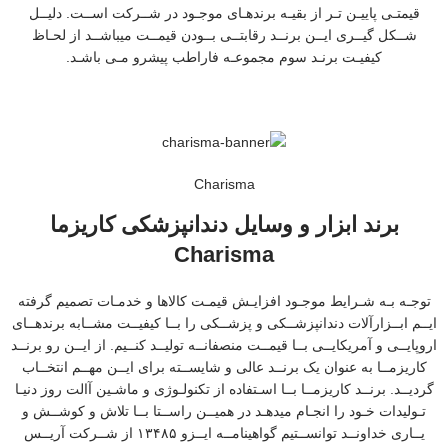
قیمتـی پاییـن تـر از بقیـه برندهـای موجـود در شــرکت اســت. دلیــل
شــکل گیــری ایــن برنــد رقابتــی بــودن قیمــت میباشــد از لحـاظ
کیفیـت برنـد سوم مجموعـه فاراطب پیشرو مـی باشـد.
Charisma
برند ابزار و وسایل دندانپزشکی کاریزما
Charisma
توجـه بـه شـرایط موجـود افزایـش قیمـت کالاها و خدمـات تصمیم گرفته
ایــم ابــزارآلات دندانپزشــکی و پزشــکی را بــا کیفیــت مشــابه برندهــای
اروپایــی و آمریکایــی بــا قیمــت منصفانــه تولیــد کنــیم. از ایــن رو برنــد
کاریزمــا به عنوان یک برنــد عالی و شایســته برای ایــن مهــم انتخــاب
گردیــد. برنــد کاریزمــا بــا اسـتفاده از تکنولـوژی و ماشـین آالت روز دنیـا
تـولیدات خـود را انجـام میدهـد در همیــن راســتا بــا تلاش و کوشــش و
یــاری خداونــد توانســتیم گواهینامــه ایــزو ۱۳۴۸۵ از شــرکت آریــس