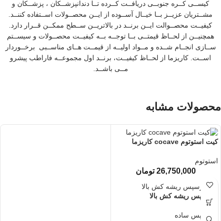
کیســی کــره جنوبــی دریافــت کــرده تــا دندانپزشــکان ، پزشــکان و
مشــتریان عزیــز بــا خیــال آســوده از ایــن محصــولات اســتفاده کننــد.
کیفیــت محصــوالت ایــن برنــد در بالاتریــن ســطح ممکــن قــرار دارد.
همچنیــن از لحــاظ قیمتــی بــا توجــه بــه کیفیــت محصــولات و سیســتم
ســازی انجــام شــده و مــواد اولیــه از قیمــت هــای مناســبی برخــوردار
اســت. کاریزما از لحــاظ کیفیــت، برنــد اول مجموعــه فاراطب پیشرو
مــی باشــد.
محصولات مشابه
کیت استوتوم cocave کاریزما
استوتوم
26,750,000
تومان
فورسپس ریشه کش بالا
فورسپس ساده