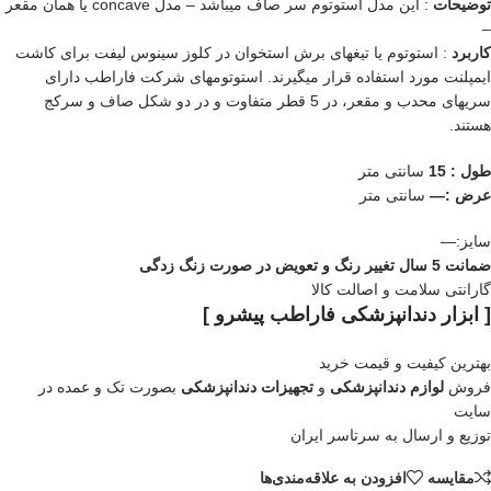
توضیحات
: این مدل استوتوم سر صاف میباشد – مدل concave یا همان مقعر
–
کاربرد
: استوتوم یا تیغهای برش استخوان در کلوز سینوس لیفت برای کاشت
ایمپلنت مورد استفاده قرار میگیرند. استوتومهای شرکت فاراطب دارای
سریهای محدب و مقعر، در 5 قطر متفاوت و در دو شکل صاف و سرکج
هستند.
طول : 15
سانتی متر
عرض :—
سانتی متر
سایز:—
ضمانت 5 سال تغییر رنگ و تعویض در صورت زنگ زدگی
گارانتی سلامت و اصالت کالا
[ ابزار دندانپزشکی فاراطب پیشرو ]
بهترین کیفیت و قیمت خرید
فروش
لوازم دندانپزشکی
و
تجهیزات دندانپزشکی
بصورت تک و عمده در
سایت
توزیع و ارسال به سرتاسر ایران
مقایسه
افزودن به علاقه‌مندی‌ها