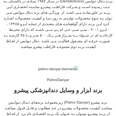
برنـد دنتال دیوایس (ِDentalDevice) در سـال ۱۹۵۷ میـادی در پاکسـتان بـه
ثبـت رسـیده اسـت و شـرکت فاراطـب پیشـرو نماینـده انحصـاری ایـن
برنـد در خاورمیانـه مـی باشـد. از ویژگـی هـای برند دنتال دیوایس مـی
تـوان بـه تنـوع محصـولات تولیـدی به روز دنیـا و کیفیـت محصـولات اشـاره
کـرد ایـن برنـد دارای گواهینامـه هـای متعـددی از جملـه ایـزو ۱۳۴۸۵ ،
ایـزو ۹۰۰۱ ، سـی سـی جـی ام پـی مــی باشــد که دارای محیــط
کارخانــه ای در ســوله بــه متــراژ هــر یــک ۵۰۰ متـر و بـا ۴۵ کارمنـد بـه
صـورت حرفـه ای مشـغول فعالیـت مـی باشـد. دنتال دیوایس از لحـاظ
کیفیـت برنـد دوم مجموعـه فاراطب پیشرو میباشـد.
PishroDanyar
برند ابزار و وسایل دندانپزشکی پیشرو
برند پیشرو (Pishro Danyar) زیرمجموعـه برندهـای دنتـال دیوایـس
میباشـد کیفیـت محصـولات پیشـرو در حـد مطلـوب و قابـل قبـول میباشـد.
از برنـد پیشـرو میتـوان بـه عنـوان یک برنـد اقتصـادی نام برد. از لحـاظ