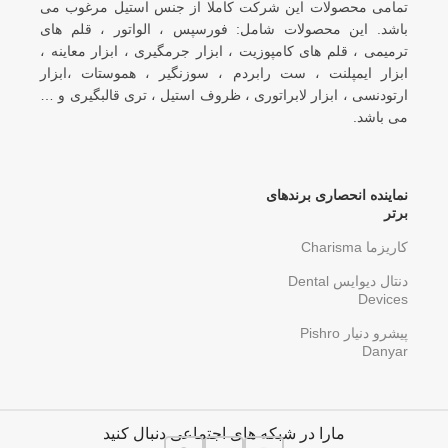
تمامی محصولات این شرکت کاملا از جنس استیل مرغوب می
باشد. این محصولات شامل: فورسپس ، الواتور ، قلم های
ترمیمی ، قلم های کامپوزیت ، ابزار جرمگیری ، ابزار معاینه ،
ابزار ایمپلنت ، ست رابردم ، سوزنگیر ، هموستات ،ابزار
ارتودنسی ، ابزار لابراتوری ، ظروف استیل ، تری قالبگیری و …
می باشد.
نماینده انحصاری برندهای
برتر
کاریزما Charisma
دنتال دیوایس Dental
Devices
پیشرو دنیار Pishro
Danyar
مارا در شبکه های اجتماعی دنبال کنید