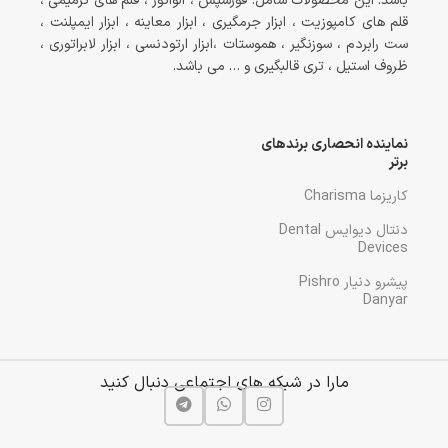
باشد. این محصولات شامل: فورسپس ، الواتور ، قلم های ترمیمی ،
قلم های کامپوزیت ، ابزار جرمگیری ، ابزار معاینه ، ابزار ایمپلنت ،
ست رابردم ، سوزنگیر ، هموستات ،ابزار ارتودنسی ، ابزار لابراتوری ،
ظروف استیل ، تری قالبگیری و … می باشد.
نماینده انحصاری برندهای
برتر
کاریزما Charisma
دنتال دیوایس Dental
Devices
پیشرو دنیار Pishro
Danyar
مارا در شبکه های اجتماعی دنبال کنید