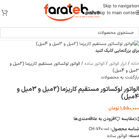
[ یکبار خرید و یک عمر استفاده ]
Skip to navigation
Skip to main content
برای بزرگنمایی کلیک کنید
خانه
/
ابزار الواتور
/
الواتور ساده
/
الواتور لوکساتور مستقیم کاریزما (2میل و
3میل و 4میل)
بازگشت به محصولات
الواتور لوکساتور مستقیم کاریزما (2میل و 3میل و
4میل)
1,550,000
تومان
مقایسه
افزودن به علاقه‌مندی‌ها
شناسه محصول:
CH-760-001
دسته:
الواتور ساده