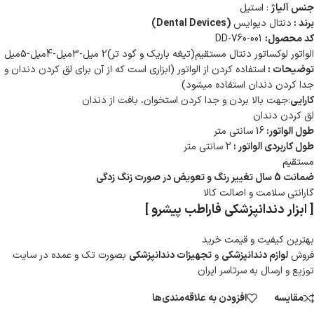
جنس آلیاژ
: استیل
برند :
دنتال دیوایس
(Dental Devices)
کد محصول:
DD-760-001
الواتور لوکساتور دنتال مستقیم(تیغه باریک و گود تر)2 میل-3میل-4میل-5میل
توضیحات :
استفاده کردن از الواتور (ابزاری است که از آن برای لق کردن دندان و
جدا کردن دندان استفاده میشود)
کارایی
:جهت بالا بردن و جدا کردن استخوان، بافت از دندان
لق کردن دندان
طول الواتور:
16 سانتی متر
طول کاربردی الواتور :
2 سانتی متر
مستقیم
ضمانت 5 سال تغییر رنگ و تعویض در صورت زنگ زدگی
گارانتی سلامت و اصالت کالا
[ ابزار دندانپزشکی فاراطب پیشرو ]
بهترین کیفیت و قیمت خرید
فروش
لوازم دندانپزشکی
و
تجهیزات دندانپزشکی
بصورت تک و عمده در سایت
توزیع و ارسال به سرتاسر ایران
مقایسه
افزودن به علاقه‌مندی‌ها