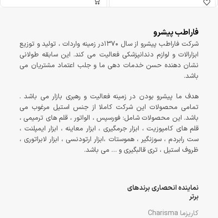
فاراطب پیشرو
شرکت فاراطب پیشرو از سال ۱۳۷۰در زمینه واردات ، تولید و توزیع
ابزارالات و لوازم دندانپزشکی فعالیت می کند. این سابقه طولانی
نشان دهنده حسن خدمات دهی ما و جلب اعتماد مشتریان می
باشد.
هدف ما پیشرو بودن در زمینه فعالیت و رهبری بازار می باشد .
تمامی محصولات این شرکت کاملا از جنس استیل مرغوب می
باشد. این محصولات شامل: فورسپس ، الواتور ، قلم های ترمیمی ،
قلم های کامپوزیت ، ابزار جرمگیری ، ابزار معاینه ، ابزار ایمپلنت ،
ست رابردم ، سوزنگیر ، هموستات ،ابزار ارتودنسی ، ابزار لابراتوری ،
ظروف استیل ، تری قالبگیری و … می باشد.
نماینده انحصاری برندهای
برتر
کاریزما Charisma