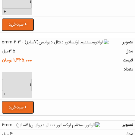
+
+ سبدخرید
3.5میل
1,425,000
تومان
-
+
+ سبدخرید
4 میل