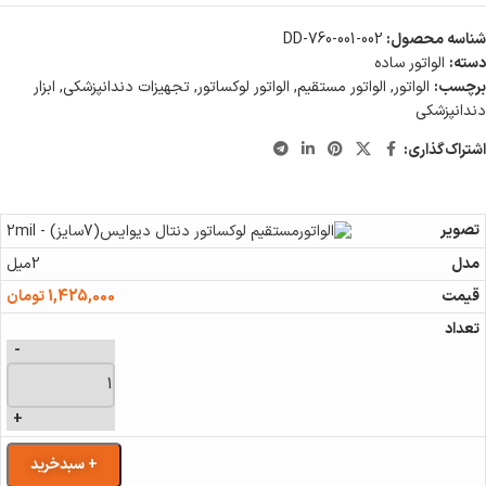
شناسه محصول:
002-DD-760-001
دسته:
الواتور ساده
برچسب:
الواتور
,
الواتور مستقیم
,
الواتور لوکساتور
,
تجهیزات دندانپزشکی
,
ابزار
دندانپزشکی
اشتراک‌گذاری:
2میل
1,425,000
تومان
-
+
+ سبدخرید