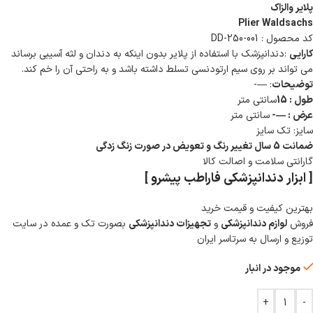
پلایر والزاک
Plier Waldsachs
کد محصول : DD-250-001
کارایی
:دندانپزشک با استفاده از پلایر بدون اینکه به دندان و لثه آسیبی برساند
می تواند بر روی سیم ارتودنسی تسلط داشته باشد و به راحتی آن را خم کند.
توضیحات
: —-
طول : 15
سانتی متر
عرض : —-
سانتی متر
سایز: تک سایز
ضمانت 5 سال تغییر رنگ و تعویض در صورت زنگ زدگی
گارانتی سلامت و اصالت کالا
[ ابزار دندانپزشکی فاراطب پیشرو ]
بهترین کیفیت و قیمت خرید
فروش
لوازم دندانپزشکی
و
تجهیزات دندانپزشکی
بصورت تک و عمده در سایت
توزیع و ارسال به سرتاسر ایران
موجود در انبار
+
-