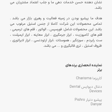
نشان دهنده حسن خدمات دهی ما و جلب اعتماد مشتریان می
باشد.
هدف ما پیشرو بودن در زمینه فعالیت و رهبری بازار می باشد .
تمامی محصولات این شرکت کاملا از جنس استیل مرغوب می
باشد. این محصولات شامل: فورسپس ، الواتور ، قلم های ترمیمی ،
قلم های کامپوزیت ، ابزار جرمگیری ، ابزار معاینه ، ابزار ایمپلنت ،
ست رابردم ، سوزنگیر ، هموستات ،ابزار ارتودنسی ، ابزار لابراتوری ،
ظروف استیل ، تری قالبگیری و … می باشد.
نماینده انحصاری برندهای
برتر
کاریزما Charisma
دنتال دیوایس Dental
Devices
پیشرو دنیار Pishro
Danyar