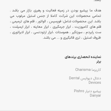
باشد.
هدف ما پیشرو بودن در زمینه فعالیت و رهبری بازار می باشد .
تمامی محصولات این شرکت کاملا از جنس استیل مرغوب می
باشد. این محصولات شامل: فورسپس ، الواتور ، قلم های ترمیمی ،
قلم های کامپوزیت ، ابزار جرمگیری ، ابزار معاینه ، ابزار ایمپلنت ،
ست رابردم ، سوزنگیر ، هموستات ،ابزار ارتودنسی ، ابزار لابراتوری ،
ظروف استیل ، تری قالبگیری و … می باشد.
نماینده انحصاری برندهای
برتر
کاریزما Charisma
دنتال دیوایس Dental
Devices
پیشرو دنیار Pishro
Danyar