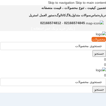
Skip to navigation
Skip to main content
تضمین کیفیت ، تنوع محصولات ، قیمت منصفانه
درباره
تماس
سوالات متداول
بلاگ
کاتالوگ
دستور العمل استریل
02166574812
-
02166574845
[ یکبار خرید و یک عمر استفاده ]
محصولات
جستجو
0
0
0
جستجو