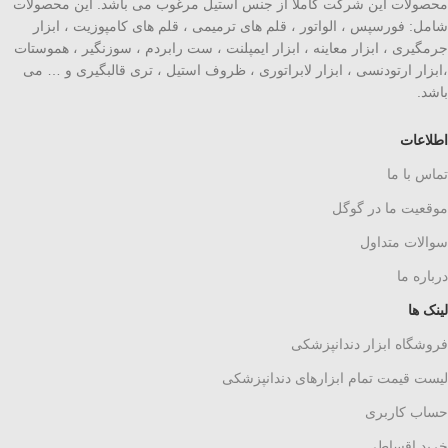
محصولات این شرکت کاملا از جنس استیل مرغوب می باشد. این محصولات
شامل: فورسپس ، الواتور ، قلم های ترمیمی ، قلم های کامپوزیت ، ابزار
جرمگیری ، ابزار معاینه ، ابزار ایمپلنت ، ست رابردم ، سوزنگیر ، هموستات
،ابزار ارتودنسی ، ابزار لابراتوری ، ظروف استیل ، تری قالبگیری و … می
باشد.
اطلاعات
تماس با ما
موقعیت ما در گوگل
سوالات متداول
درباره ما
لینک ها
فروشگاه ابزار دندانپزشکی
لیست قیمت تمام ابزارهای دندانپزشکی
حساب کاربری
خرید اقساطی