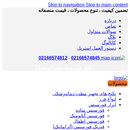
Skip to navigation
Skip to main content
تضمین کیفیت ، تنوع محصولات ، قیمت منصفانه
درباره
تماس
سوالات متداول
بلاگ
کاتالوگ
دستور العمل استریل
02166574812
-
02166574845
[ یکبار خرید و یک عمر استفاده ]
محصولات
پکیج های تجهیز مطب دندانپزشکی
انواع فرز
ابزار فورسپس
فورسپس ساده
فورسپس آناتومیک
فورسپس اطفال
فیزیک فورسپس (آتراماتیک)