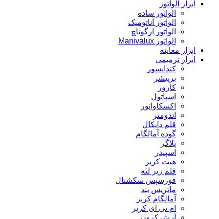
ابزار الواتور
الواتور ساده
الواتور آناتومیک
الواتور ارگوتاچ
الواتور Manivalux
ابزار معاینه
ابزار ترمیمی
کندانسور
برنیشر
کارور
اسپاتول
اکسکاواتور
اندومتر
قلم دایکال
گوده آمالگام
پلاگر
اسپیدر
هیت کریر
قلم زیر لثه
فورسپس سکشنال
ماتریس بند
آمالگام کریر
ام تی ای کریر
آرش کرون