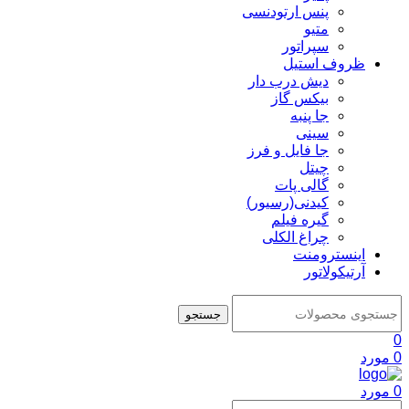
پنس ارتودنسی
متیو
سپراتور
ظروف استیل
دیش درب دار
بیکس گاز
جا پنبه
سینی
جا فایل و فرز
چیتل
گالی پات
کیدنی(رسیور)
گیره فیلم
چراغ الکلی
اینسترومنت
آرتیکولاتور
جستجو
0
0
مورد
0
مورد