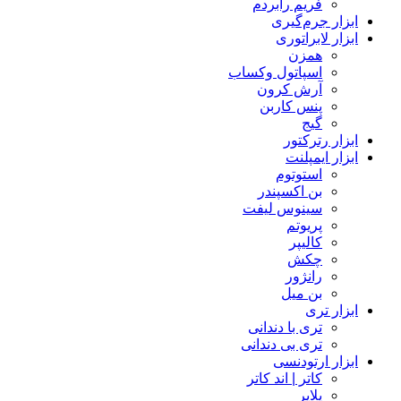
فریم رابردم
ابزار جرم‌گیری
ابزار لابراتوری
همزن
اسپاتول وکساب
آرش کرون
پنس کاربن
گیج
ابزار رترکتور
ابزار ایمپلنت
استوتوم
بن اکسپندر
سینوس لیفت
پریوتم
کالیپر
چکش
رانژور
بن میل
ابزار تری
تری با دندانی
تری بی دندانی
ابزار ارتودنسی
کاتر | اند کاتر
پلایر