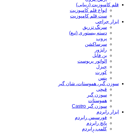
قلم کامپوزیت (زیبایی)
انواع قلم کامپوزیت
ست قلم کامپوزیت
ابزار جراحی
سرنگ تزریق
دسته بیستوری (تیغ)
پروپ
سرساکشن
رانژور
بن فایل
الواتور پریوست
چیزل
کورت
پنس
سوزن گیر، هموستات، شان گیر
قیچی
سوزن گیر
هموستات
سوزن گیر Castro
ابزار رابردم
فورسپس رابردم
پانچ رابردم
کلمپ رابردم