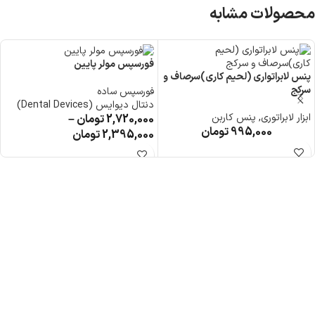
محصولات مشابه
فورسپس مولر پایین
پنس لابراتواری (لحیم کاری)سرصاف و
سرکج
فورسپس ساده
دنتال دیوایس (Dental Devices)
ابزار لابراتوری
,
پنس کاربن
2,720,000
تومان
–
995,000
تومان
2,395,000
تومان