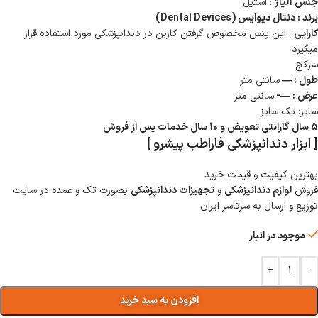
جنس آلیاژ
: استیل
برند : دنتال دیوایس (Dental Devices)
کارایی
: این پنس مخصوص گرفتن کاربن در دندانپزشکی مورد استفاده قرار
میگیرد
سرکج
طول : —
سانتی متر
عرض : —-
سانتی متر
سایز: تک سایز
5 سال گارانتی تعویض و 10 سال خدمات پس از فروش
[ ابزار دندانپزشکی فاراطب پیشرو ]
بهترین کیفیت و قیمت خرید
فروش
لوازم دندانپزشکی
و
تجهیزات دندانپزشکی
بصورت تک و عمده در سایت
توزیع و ارسال به سرتاسر ایران
موجود در انبار
+
-
افزودن به سبد خرید