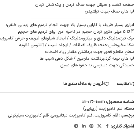
صفحه تخت و صیقل جهت صاف کردن و یک شکل کردن
لبه های صاف جهت تراشیدن
————————————————————————
ابزاری بسیار ظریف با کارایی بسیار بالا جهت انجام ترمیم های زیبایی خلفی:
4 تا 5 میلی مترپر کردن حجیم در ناحیه امن :برای ترمیم های حجیم
نوک تیز:مدلینگ دقیق و میکرومدلینگ / ایجاد شیارهای ظریف و خراش کامپوز
شکا مخروطس:حذف ظریف اضافات / ایجاد شیب / آناتومی ثانویه
سطح مقطع قطور:جهت برداشتن مقدار زیاد اضافات
لبه های نیمه گرد:برداشت مارجین / شکل دهی شیب ها
خمیدگی:جهت دسترسی به حفره های عمیق
مقایسه
افزودن به علاقه‌مندی‌ها
شناسه محصول:
ch-026-100m
دسته:
قلم کامپوزیت (زیبایی)
برچسب:
قلم کامپوزیت
,
قلم کامپوزیت تیتانیومی
,
قلم کامپوزیت سیلیکونی
اشتراک‌گذاری: