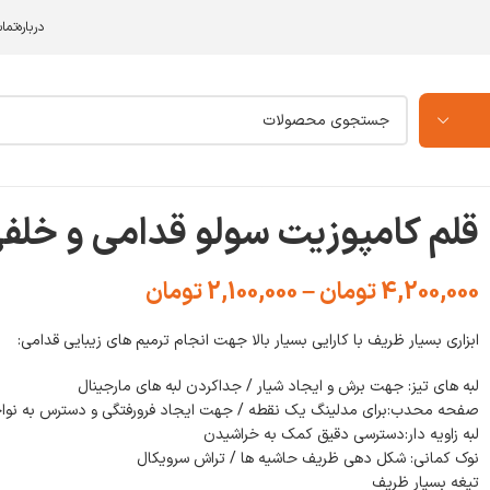
درباره
تما
خانه
/
قلم کامپوزیت (زیبایی)
/
قلم کامپوزیت سولو قدامی و خلفی Anterior LM و Posterior
قلم کامپوزیت سولو قدامی و خلفی Anterior LM و terior
4,200,000
تومان
–
2,100,000
تومان
ابزاری بسیار ظریف با کارایی بسیار بالا جهت انجام ترمیم های زیبایی قدامی:
لبه های تیز: جهت برش و ایجاد شیار / جداکردن لبه های مارجینال
صفحه محدب:برای مدلینگ یک نقطه / جهت ایجاد فرورفتگی و دسترس به نواح
لبه زاویه دار:دسترسی دقیق کمک به خراشیدن
نوک کمانی: شکل دهی ظریف حاشیه ها / تراش سرویکال
تیغه بسیار ظریف