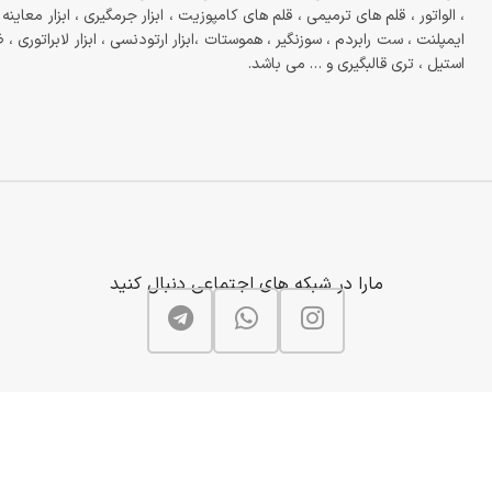
، الواتور ، قلم های ترمیمی ، قلم های کامپوزیت ، ابزار جرمگیری ، ابزار معاینه ، 
ایمپلنت ، ست رابردم ، سوزنگیر ، هموستات ،ابزار ارتودنسی ، ابزار لابراتوری ،
استیل ، تری قالبگیری و … می باشد.
مارا در شبکه های اجتماعی دنبال کنید
FaraTebPishro
2022
کلیه حقوق مادی و معنوی سایت متعلق به فاراطب پیشرو می باشد و هرگونه بهره ب