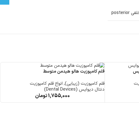
فی posterior
ایس
قلم کامپوزیت هالو هیدمن متوسط
ق
یت
قلم کامپوزیت (زیبایی)
,
انواع قلم کامپوزیت
ق
دنتال دیوایس (Dental Devices)
د
1,755,000
تومان