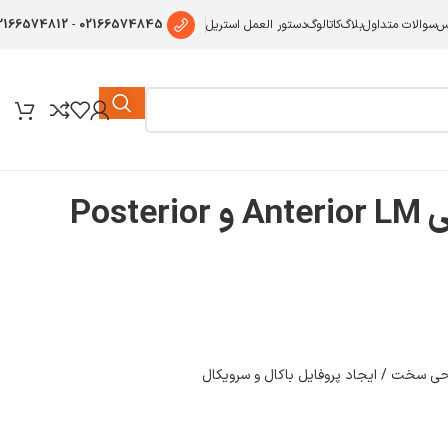
2166574812
-
02166574845
س
سوالات متداول
بلاگ
کاتالوگ
دستور العمل استریل
Pos
ی سخت / ایجاد پروفایل باکال و سرویکال