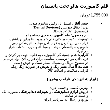
قلم کامپوزیت هالو تخت پانسمان
1,755,000
تومان
جنس آلیاژ
: استیل با روکش تیتانیوم طلایی
برند : دنتال دیوایس
(
Dental Devices
)
کدمحصول: DD-025-407
نام محصول: قلم کامپوزیت طلایی دسته هالو
توضیحات :
به طور کلی قلم کامپوزیت‌ ها برای برداشتن،
قرار دادن، پر کردن و فرم دادن مواد دندانپزشکی چون
کامپوزیت، پانسمان موقت و مواد اندو مورد استفاده قرار
می‌گیرند.
کارایی:
عدم چسبندگی کامپوزیت به قلم
–
جهت پر کردن و
فرم دادن مواد ترمیمی- مناسب برای قرار دادن مواد ترمیمی
در سطوح مزیال و دیستال-بسیار سبک و خوش دست
ضمانت 5 سال تغییر رنگ و تعویض در صورت زنگ زدگی
گارانتی سلامت و اصالت کالا
[ ابزار دندانپزشکی فاراطب پیشرو ]
بهترین کیفیت و قیمت خرید
فروش
لوازم دندانپزشکی
و
تجهیزات دندانپزشکی
بصورت تک
و عمده در سایت
توزیع و ارسال به سرتاسر ایران