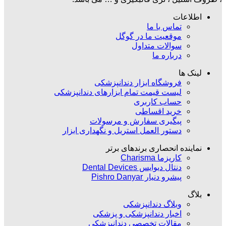
اطلاعات
تماس با ما
موقعیت ما در گوگل
سوالات متداول
درباره ما
لینک ها
فروشگاه ابزار دندانپزشکی
لیست قیمت تمام ابزارهای دندانپزشکی
حساب کاربری
خرید اقساطی
پیگیری سفارش و مرسولات
دستور العمل استریل و نگهداری ابزار
نماینده انحصاری برندهای برتر
کاریزما Charisma
دنتال دیوایس Dental Devices
پیشرو دنیار Pishro Danyar
بلاگ
وبلاگ دندانپزشکی
اخبار دندانپزشکی و پزشکی
مقالات تخصصی دندانپزشکی