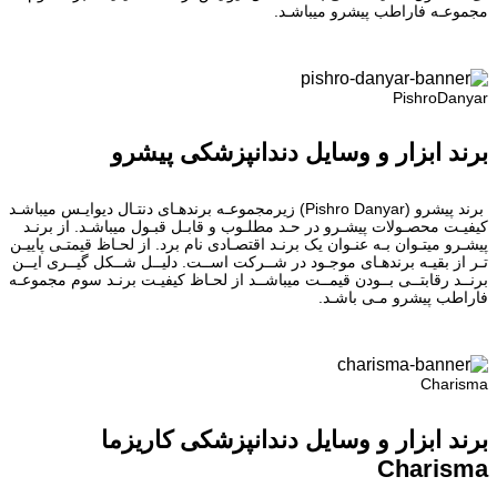
مجموعـه فاراطب پیشرو میباشـد.
PishroDanyar
برند ابزار و وسایل دندانپزشکی پیشرو
برند پیشرو (Pishro Danyar) زیرمجموعـه برندهـای دنتـال دیوایـس میباشـد
کیفیـت محصـولات پیشـرو در حـد مطلـوب و قابـل قبـول میباشـد. از برنـد
پیشـرو میتـوان بـه عنـوان یک برنـد اقتصـادی نام برد. از لحـاظ قیمتـی پاییـن
تـر از بقیـه برندهـای موجـود در شــرکت اســت. دلیــل شــکل گیــری ایــن
برنــد رقابتــی بــودن قیمــت میباشــد از لحـاظ کیفیـت برنـد سوم مجموعـه
فاراطب پیشرو مـی باشـد.
Charisma
برند ابزار و وسایل دندانپزشکی کاریزما
Charisma