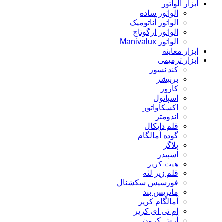
ابزار الواتور
الواتور ساده
الواتور آناتومیک
الواتور ارگوتاچ
الواتور Manivalux
ابزار معاینه
ابزار ترمیمی
کندانسور
برنیشر
کارور
اسپاتول
اکسکاواتور
اندومتر
قلم دایکال
گوده آمالگام
پلاگر
اسپیدر
هیت کریر
قلم زیر لثه
فورسپس سکشنال
ماتریس بند
آمالگام کریر
ام تی ای کریر
آرش کرون