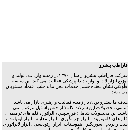
فاراطب پیشرو
شرکت فاراطب پیشرو از سال ۱۳۷۰در زمینه واردات ، تولید و
توزیع ابزارالات و لوازم دندانپزشکی فعالیت می کند. این سابقه
طولانی نشان دهنده حسن خدمات دهی ما و جلب اعتماد مشتریان
می باشد.
هدف ما پیشرو بودن در زمینه فعالیت و رهبری بازار می باشد .
تمامی محصولات این شرکت کاملا از جنس استیل مرغوب می
باشد. این محصولات شامل: فورسپس ، الواتور ، قلم های ترمیمی ،
قلم های کامپوزیت ، ابزار جرمگیری ، ابزار معاینه ، ابزار ایمپلنت ،
ست رابردم ، سوزنگیر ، هموستات ،ابزار ارتودنسی ، ابزار لابراتوری
، ظروف استیل ، تری قالبگیری و … می باشد.