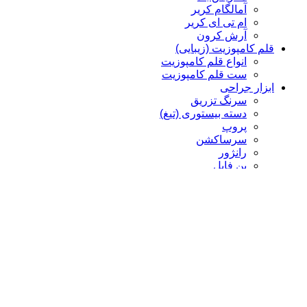
آمالگام کریر
ام تی ای کریر
آرش کرون
قلم کامپوزیت (زیبایی)
انواع قلم کامپوزیت
ست قلم کامپوزیت
ابزار جراحی
سرنگ تزریق
دسته بیستوری (تیغ)
پروپ
سرساکشن
رانژور
بن فایل
الواتور پریوست
چیزل
کورت
پنس
سوزن گیر، هموستات، شان گیر
قیچی
سوزن گیر
هموستات
سوزن گیر Castro
ابزار رابردم