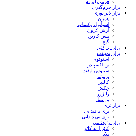
فریم رابردم
ابزار جرم‌گیری
ابزار لابراتوری
همزن
اسپاتول وکساب
آرش کرون
پنس کاربن
گیج
ابزار رترکتور
ابزار ایمپلنت
استوتوم
بن اکسپندر
سینوس لیفت
پریوتم
کالیپر
چکش
رانژور
بن میل
ابزار تری
تری با دندانی
تری بی دندانی
ابزار ارتودنسی
کاتر | اند کاتر
پلایر