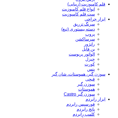
قلم کامپوزیت (زیبایی)
انواع قلم کامپوزیت
ست قلم کامپوزیت
ابزار جراحی
سرنگ تزریق
دسته بیستوری (تیغ)
پروپ
سرساکشن
رانژور
بن فایل
الواتور پریوست
چیزل
کورت
پنس
سوزن گیر، هموستات، شان گیر
قیچی
سوزن گیر
هموستات
سوزن گیر Castro
ابزار رابردم
فورسپس رابردم
پانچ رابردم
کلمپ رابردم