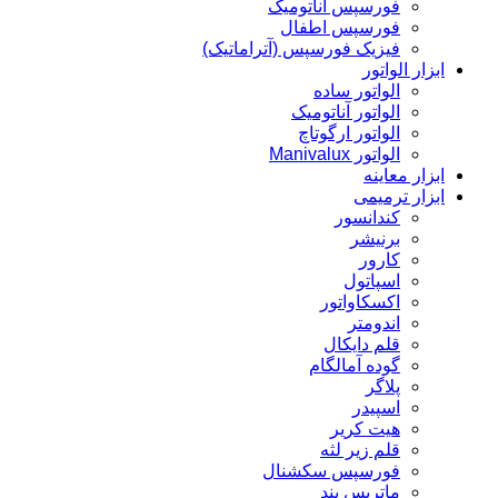
فورسپس آناتومیک
فورسپس اطفال
فیزیک فورسپس (آتراماتیک)
ابزار الواتور
الواتور ساده
الواتور آناتومیک
الواتور ارگوتاچ
الواتور Manivalux
ابزار معاینه
ابزار ترمیمی
کندانسور
برنیشر
کارور
اسپاتول
اکسکاواتور
اندومتر
قلم دایکال
گوده آمالگام
پلاگر
اسپیدر
هیت کریر
قلم زیر لثه
فورسپس سکشنال
ماتریس بند