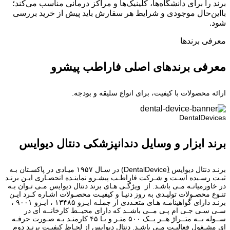
برند را برای دانشگاه‌ها، کلینیک‌ها و مراکز درمانی مناسب می‌کند؛
بااین‌حال موجودی و شرایط هر سفارش باید پیش از خرید بررسی
شود.
معرفی برند‌ها
معرفی برندهای اصلی فاراطب پیشرو
ارائه محصولات با کیفیت، برای انواع سلیقه و بودجه.
DentalDevices
برند ابزار و وسایل دندانپزشکی دنتال دیوایس
برنـد دنتال دیوایس (ِDentalDevice) در سـال ۱۹۵۷ میـادی در پاکسـتان بـه
ثبـت رسـیده اسـت و شـرکت فاراطـب پیشـرو نماینـده انحصـاری ایـن برنـد
در خاورمیانـه مـی باشـد. از ویژگـی هـای برند دنتال دیوایس مـی تـوان بـه
تنـوع محصـولات تولیـدی به روز دنیـا و کیفیـت محصـولات اشـاره کـرد ایـن
برنـد دارای گواهینامـه هـای متعـددی از جملـه ایـزو ۱۳۴۸۵ ، ایـزو ۹۰۰۱ ،
سـی سـی جـی ام پـی مــی باشــد که دارای محیــط کارخانــه ای در
ســوله بــه متــراژ هــر یــک ۵۰۰ متـر و بـا ۴۵ کارمنـد بـه صـورت حرفـه
ای مشـغول فعالیـت مـی باشـد. دنتال دیوایس از لحـاظ کیفیـت برنـد دوم