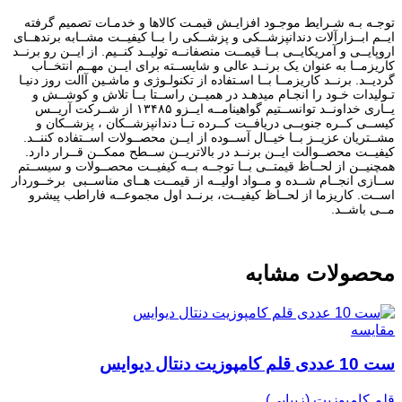
توجـه بـه شـرایط موجـود افزایـش قیمـت کالاها و خدمـات تصمیم گرفته
ایــم ابــزارآلات دندانپزشــکی و پزشــکی را بــا کیفیــت مشــابه برندهــای
اروپایــی و آمریکایــی بــا قیمــت منصفانــه تولیــد کنــیم. از ایــن رو برنــد
کاریزمــا به عنوان یک برنــد عالی و شایســته برای ایــن مهــم انتخــاب
گردیــد. برنــد کاریزمــا بــا اسـتفاده از تکنولـوژی و ماشـین آالت روز دنیـا
تـولیدات خـود را انجـام میدهـد در همیــن راســتا بــا تلاش و کوشــش و
یــاری خداونــد توانســتیم گواهینامــه ایــزو ۱۳۴۸۵ از شــرکت آریــس
کیســی کــره جنوبــی دریافــت کــرده تــا دندانپزشــکان ، پزشــکان و
مشــتریان عزیــز بــا خیــال آســوده از ایــن محصــولات اســتفاده کننــد.
کیفیــت محصــوالت ایــن برنــد در بالاتریــن ســطح ممکــن قــرار دارد.
همچنیــن از لحــاظ قیمتــی بــا توجــه بــه کیفیــت محصــولات و سیســتم
ســازی انجــام شــده و مــواد اولیــه از قیمــت هــای مناســبی برخــوردار
اســت. کاریزما از لحــاظ کیفیــت، برنــد اول مجموعــه فاراطب پیشرو
مــی باشــد.
محصولات مشابه
مقایسه
ست 10 عددی قلم کامپوزیت دنتال دیوایس
قلم کامپوزیت (زیبایی)