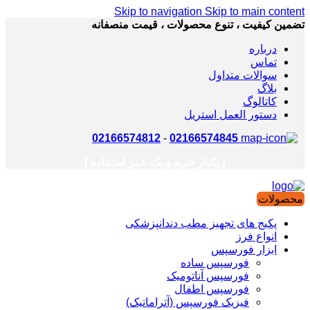
Skip to navigation
Skip to main content
تضمین کیفیت ، تنوع محصولات ، قیمت منصفانه
درباره
تماس
سوالات متداول
بلاگ
کاتالوگ
دستور العمل استریل
02166574812
-
02166574845
[ یکبار خرید و یک عمر استفاده ]
محصولات
پکیج های تجهیز مطب دندانپزشکی
انواع فرز
ابزار فورسپس
فورسپس ساده
فورسپس آناتومیک
فورسپس اطفال
فیزیک فورسپس (آتراماتیک)