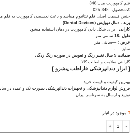
قلم کامپوزیت مدل:348
کدمحصول : 348-025
جنس قسمت اصلی قلم تیتانیوم میباشد و باعث نچسبیدن کامپوزیت به قلم م
برند : دنتال دیوایس (Dental Devices)
کارایی
: برای شکل دادن کامپوزیت در دهان استفاده میشود
طول :18
سانتی متر
عرض : —
سانتی متر
سایز: —-
ضمانت 5 سال تغییر رنگ و تعویض در صورت زنگ زدگی
گارانتی سلامت و اصالت کالا
[ ابزار دندانپزشکی فاراطب پیشرو ]
بهترین کیفیت و قیمت خرید
فروش
لوازم دندانپزشکی
و
تجهیزات دندانپزشکی
بصورت تک و عمده در سای
توزیع و ارسال به سرتاسر ایران
موجود در انبار
+
-