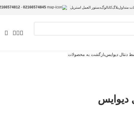
2166574812
-
02166574845
ات متداول
بلاگ
کاتالوگ
دستور العمل استریل
ط دنتال دیوایس
بازگشت به محصولات
 دیوایس