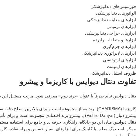
فورسپس‌های دندانپزشکی
الواتورهای دندانپزشکی
ابزارهای معاینه دندانپزشکی
ابزارهای ترمیمی
ابزارهای جراحی دندانپزشکی
ابزارها و متعلقات رابردم
ابزارهای جرم‌گیری
ابزارهای لابراتوری دندانپزشکی
ابزارهای ارتودنسی
ابزارهای ایمپلنت
ظروف استیل دندانپزشکی
تفاوت دنتال دیوایس با کاریزما و پیشرو
دنتال دیوایس نباید صرفاً با عنوان «برند دوم» معرفی شود. مزیت مستقل این ب
کاریزما (CHARISMA)
برند ممتاز مجموعه است و برای بالاترین سطح دقت سا
پیشرو دنیار (Pishro Danyar) یا پیشرو
برند اقتصادی مجموعه است و برای تأمین
دنتال دیوایس
میان این دو جایگاه، راهکاری حرفه‌ای و جامع برای استفاده مستم
ممکن است یک مطب یا کلینیک برای ابزارهای بسیار حساس و پراستفاده، کاریزما 
بستگی دارد.