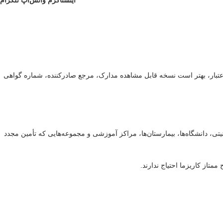
اینستاگرم
واتس‌اپ
تلگرام
اهینامه‌هایی از جمله ISO 13485، ISO 9001 و cGMP است. برای افزایش شفافیت و اعتبار، بهتر است نسخه قابل مشاهده مدارک، مرجع صادرکننده، شماره گواهی
تی، دانشگاه‌ها، بیمارستان‌ها، مراکز آموزشی و مجموعه‌هایی که تأمین مجدد
متاز کاریزما احتیاج ندارند.