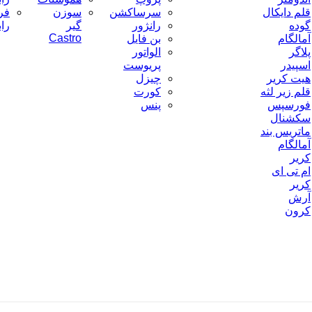
قلم دایکال
سرساکشن
سوزن
فر
گوده
رانژور
گیر
را
Castro
آمالگام
بن فایل
پلاگر
الواتور
اسپیدر
پریوست
هیت کریر
چیزل
قلم زیر لثه
کورت
فورسپس
پنس
سکشنال
ماتریس بند
آمالگام
کریر
ام تی ای
کریر
آرش
کرون