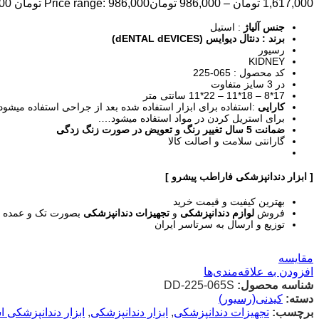
1,617,000
تومان
–
986,000
تومان
Price range: 986,000 تومان through 1,617,000 تومان
جنس آلیاژ
: استیل
برند : دنتال دیوایس (dENTAL dEVICES)
رسیور
KIDNEY
کد محصول : 065-225
در 3 سایز متفاوت
17*8 – 18*11 – 22*11 سانتی متر
کارایی
:استفاده برای ابزار استفاده شده بعد از جراحی استفاده میشود
برای استریل کردن در مواد استفاده میشود….
ضمانت 5 سال تغییر رنگ و تعویض در صورت زنگ زدگی
گارانتی سلامت و اصالت کالا
[ ابزار دندانپزشکی فاراطب پیشرو ]
بهترین کیفیت و قیمت خرید
فروش
لوازم دندانپزشکی
و
تجهیزات دندانپزشکی
بصورت تک و عمده د
توزیع و ارسال به سرتاسر ایران
مقایسه
افزودن به علاقه‌مندی‌ها
شناسه محصول:
DD-225-065S
دسته:
کیدنی(رسیور)
برچسب:
تجهیزات دندانپزشکی
,
ابزار دندانپزشکی
,
ابزار دندانپزشکی ا