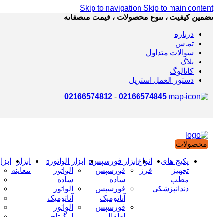
Skip to navigation
Skip to main content
تضمین کیفیت ، تنوع محصولات ، قیمت منصفانه
درباره
تماس
سوالات متداول
بلاگ
کاتالوگ
دستور العمل استریل
02166574812
-
02166574845
محصولات
پکیج های
انواع
ابزار فورسپس
ابزار الواتور
ابزار
ابزا
تجهیز
فرز
فورسپس
الواتور
معاینه
مطب
ساده
ساده
دندانپزشکی
فورسپس
الواتور
آناتومیک
آناتومیک
فورسپس
الواتور
اطفال
ارگوتاچ