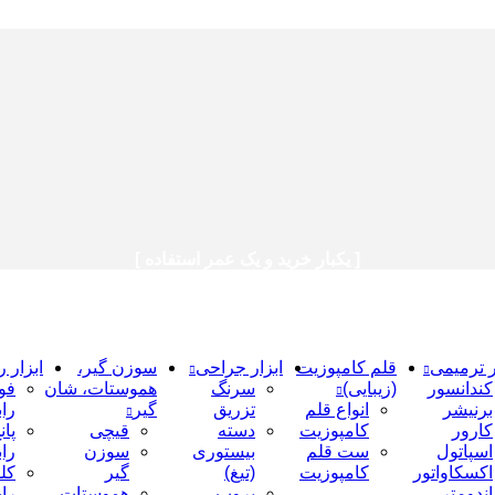
[ یکبار خرید و یک عمر استفاده ]
ر ترمیمی
قلم کامپوزیت
ابزار جراحی
سوزن گیر،
ابزار ر
کندانسور
(زیبایی)
سرنگ
هموستات، شان
فو
برنیشر
انواع قلم
تزریق
گیر
را
کارور
کامپوزیت
دسته
قیچی
پان
اسپاتول
ست قلم
بیستوری
سوزن
را
اکسکاواتور
کامپوزیت
(تیغ)
گیر
کل
اندومتر
پروپ
هموستات
را