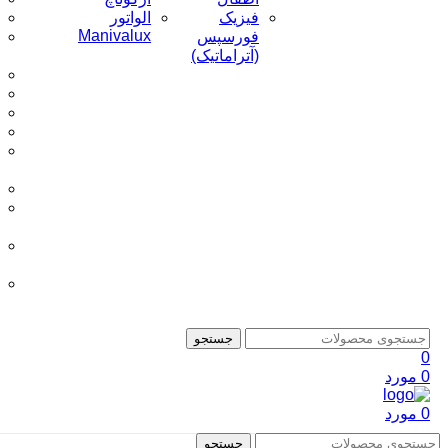
فیزیک
الواتور
Manivalux
فورسپس
(آتراماتیک)
جستجو
0
0
مورد
0
مورد
جستجو