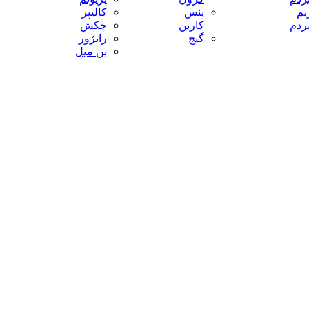
یم
پنس
کالیپر
بردم
کاربن
چکش
گیج
رانژور
بن میل