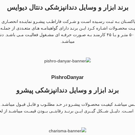
برند ابزار و وسایل دندانپزشکی دنتال دیوایس
وایس (ِDentalDevice) در سـال ۱۹۵۷ میـادی در پاکسـتان بـه ثبـت رسـیده اسـت و شـرکت فاراطـب پیشـرو نم
که دارای محیــط کارخانــه ای در ســوله بــه متــراژ هــر یــک ۵۰۰ متـر و بـا ۴۵ کارمنـد بـه صـو
میباشـد.
PishroDanyar
برند ابزار و وسایل دندانپزشکی پیشرو
رندهـای دنتـال دیوایـس میباشـد کیفیـت محصـولات پیشـرو در حـد مطلـوب و قابـل قبـول میبا
ت اســت. دلیــل شــکل گیــری ایــن برنــد رقابتــی بــودن قیمــت میباشــد ا