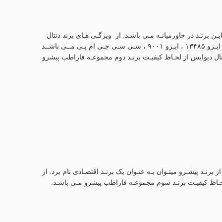
اینـده انحصـاری ایـن برنـد در خاورمیانـه مـی باشـد. از ویژگـی هـای برند دنتال
دیوایس مـی تـوان بـه تنـوع محصـولات تولیـدی به روز دنیـا و کیفیـت محصـولات اشـاره کـرد ایـن برنـد دارای گواهینامـه هـای متعـددی از جملـه ایـزو ۱۳۴۸۵ ، ایـزو ۹۰۰۱ ، سـی سـی جـی ام پـی مــی باشــد
رت حرفـه ای مشـغول فعالیـت مـی باشـد. دنتال دیوایس از لحـاظ کیفیـت برنـد دوم مجموعـه فاراطب پیشرو
شـد. از برنـد پیشـرو میتـوان بـه عنـوان یک برنـد اقتصـادی نام برد. از
ز لحـاظ کیفیـت برنـد سوم مجموعـه فاراطب پیشرو مـی باشـد.