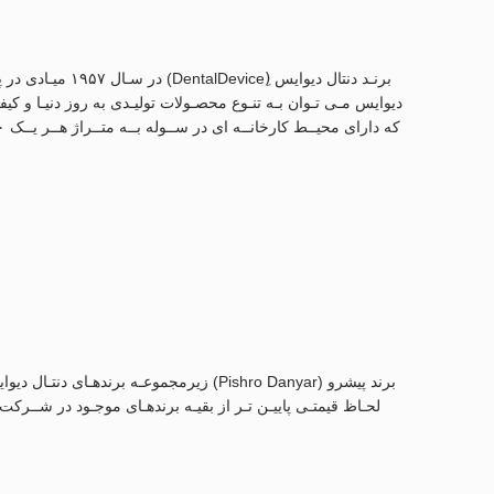
برنـد دنتال دی
برند پیشرو (Pishro Danyar) زیرمجموعـه ب
لحـاظ قیمتـی پاییـن تـر از بقیـه برندهـای موجـود در شــرک