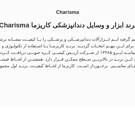
Charisma
رند ابزار و وسایل دندانپزشکی کاریزما Charisma
ته ایــم ابــزارآلات دندانپزشــکی و پزشــکی را بــا کیفیــت مشــابه برندهــا
برای ایــن مهــم انتخــاب گردیــد. برنــد کاریزمــا بــا اسـتفاده از تکنولـوژی و
راســتا بــا تلاش و کوشــش و یــاری خداونــد توانســتیم گواهینامــه ایــزو ۱۳۴۸۵ از شــرکت آریــ
ایــن برنــد در بالاتریــن ســطح ممکــن قــرار دارد. همچنیــن از لحــاظ قیمتـ
 هــای مناســبی برخــوردار اســت. کاریزما از لحــاظ کیفیــت، برنــد اول مجم