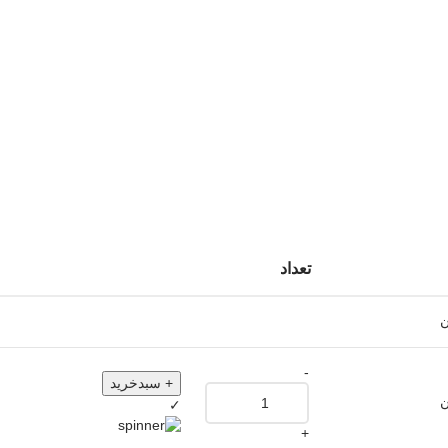
تعداد
ن
-
+ سبدخرید
ن
✓
+