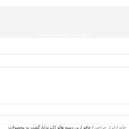
[ یکبار خرید و یک عمر استفاده ]
خانه
/
ابزار جراحی
/
چاقو اربن دسته هالو (2برند)
بازگشت به محصولات