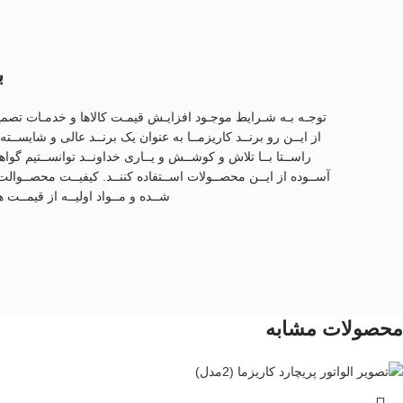
ب
توجـه بـه شـرایط موجـود افزایـش قیمـت کالاها و خدمـات تصمیم گرف
از ایــن رو برنــد کاریزمــا به عنوان یک برنــد عالی و شایســته 
آســوده از ایــن محصــولات اســتفاده کننــد. کیفیــت محصــوالت 
شــده و مــواد اولیــه از قیمــت
محصولات مشابه