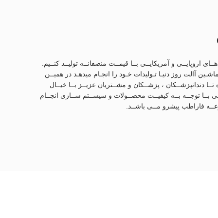
ی اروپایــی و آمریکایــی بــا قیمــت منصفانــه تولیــد کنــیم.
 ماشـین آالت روز دنیـا تـولیدات خـود را انجـام میدهـد در همیــن
س کیســی کــره جنوبــی دریافــت کــرده تــا دندانپزشــکان ، پزشــکان و مشــتریان عزیــز بــا خیــال
ـی بــا توجــه بــه کیفیــت محصــولات و سیســتم ســازی انجــام
وعــه فاراطب پیشرو مــی باشــد.