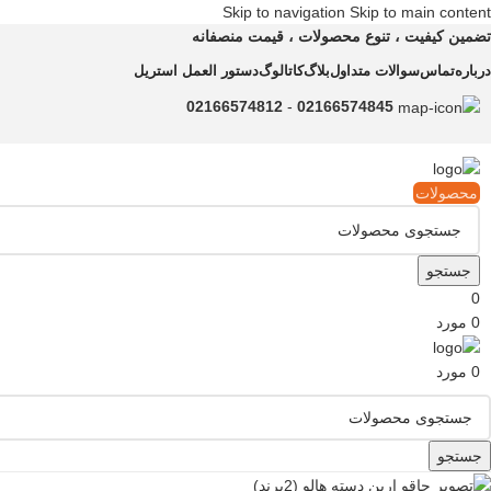
Skip to navigation
Skip to main content
تضمین کیفیت ، تنوع محصولات ، قیمت منصفانه
درباره
تماس
سوالات متداول
بلاگ
کاتالوگ
دستور العمل استریل
02166574812
-
02166574845
محصولات
جستجو
0
0
مورد
0
مورد
جستجو