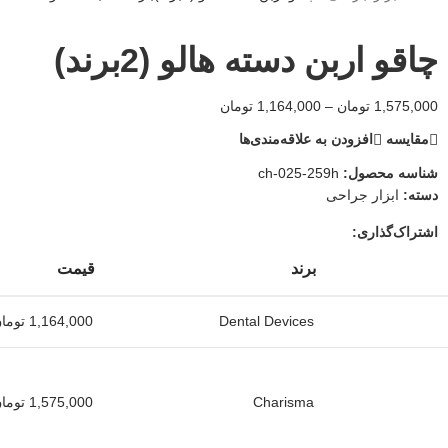
چاقو اربن دسته هالو (2برند)
1,575,000
تومان
–
1,164,000
تومان
مقایسه
افزودن به علاقه‌مندی‌ها
شناسه محصول:
ch-025-259h
دسته:
ابزار جراحی
اشتراک‌گذاری:
برند
قیمت
Dental Devices
1,164,000
توما
Charisma
1,575,000
توما